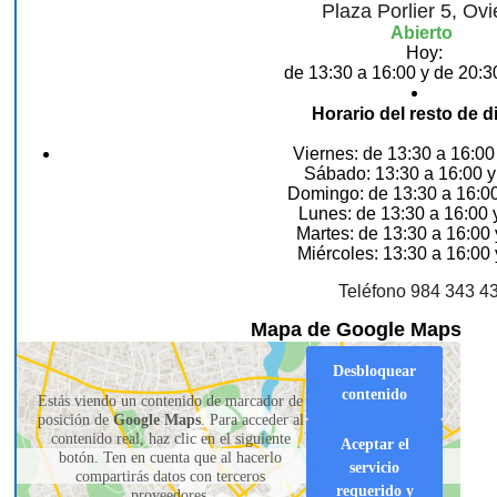
Plaza Porlier 5, Ov
Abierto
Hoy:
de 13:30 a 16:00 y de 20:3
Horario del resto de d
Viernes: de 13:30 a 16:00
Sábado: 13:30 a 16:00 y
Domingo: de 13:30 a 16:00
Lunes: de 13:30 a 16:00 
Martes: de 13:30 a 16:00 
Miércoles: 13:30 a 16:00 
Teléfono 984 343 4
Mapa de Google Maps
Desbloquear
contenido
Estás viendo un contenido de marcador de
posición de
Google Maps
. Para acceder al
contenido real, haz clic en el siguiente
Aceptar el
botón. Ten en cuenta que al hacerlo
servicio
compartirás datos con terceros
requerido y
proveedores.