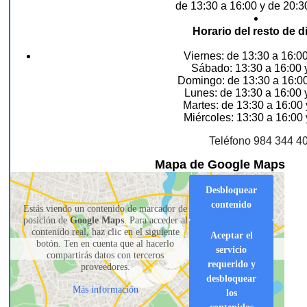
de 13:30 a 16:00 y de 20:3
Horario del resto de d
Viernes: de 13:30 a 16:00
Sábado: 13:30 a 16:00 y
Domingo: de 13:30 a 16:00
Lunes: de 13:30 a 16:00 
Martes: de 13:30 a 16:00 
Miércoles: 13:30 a 16:00 
Teléfono 984 344 4
Mapa de Google Maps
Desbloquear
contenido
Estás viendo un contenido de marcador de
posición de
Google Maps
. Para acceder al
contenido real, haz clic en el siguiente
Aceptar el
botón. Ten en cuenta que al hacerlo
servicio
compartirás datos con terceros
requerido y
proveedores.
desbloquear
Más información
los