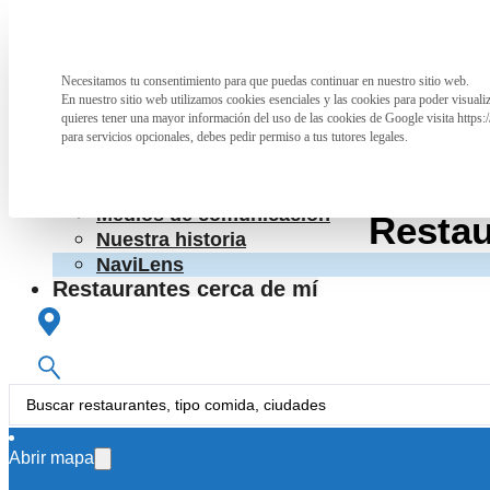
Saltar al contenido principal
Saltar al pie de página
La Asociación
Necesitamos tu consentimiento para que puedas continuar en nuestro sitio web.
Preferencia de privacidad
La Asociación
En nuestro sitio web utilizamos cookies esenciales y las cookies para poder visual
¿Qué hacemos?
quieres tener una mayor información del uso de las cookies de Google visita https:
Cartas accesibles
para servicios opcionales, debes pedir permiso a tus tutores legales.
Colaboraciones con otras entidades
RpT>
Conoce a las personas que nos apoyan
Medios de comunicación
Restau
Nuestra historia
NaviLens
Restaurantes cerca de mí
Colabora
Colabora
Información para hosteleros
Search
...
La Asociación
Abrir mapa
Restaurante Sidrería El 
La Asociación