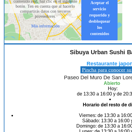
contenido real, haz clic en el siguiente
Aceptar el
botón. Ten en cuenta que al hacerlo
servicio
compartirás datos con terceros
requerido y
proveedores.
desbloquear
Más información
los
contenidos
Sibuya Urban Sushi Ba
Restaurante japo
Pincha para conocer su
Paseo Del Muro De San Lore
Abierto
Hoy:
de 13:30 a 16:00 y de 20:
Horario del resto de d
Viernes: de 13:30 a 16:00
Sábado: 13:30 a 16:00 y
Domingo: de 13:30 a 16:00
Lunes: de 13:30 a 16:00 