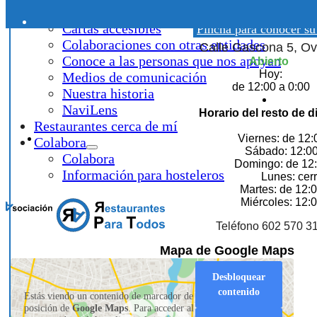
¿Qué hacemos?
Restaurante astur
Cartas accesibles
Pincha para conocer su
Colaboraciones con otras entidades
Calle Gascona 5, Ov
Conoce a las personas que nos apoyan
Abierto
Hoy:
Medios de comunicación
de 12:00 a 0:00
Nuestra historia
NaviLens
Horario del resto de d
Restaurantes cerca de mí
Viernes: de 12:
Colabora
Sábado: 12:00
Colabora
Domingo: de 12:
Información para hosteleros
Lunes: cer
Martes: de 12:0
Miércoles: 12:0
Teléfono 602 570 3
Mapa de Google Maps
Desbloquear
contenido
Estás viendo un contenido de marcador de
posición de
Google Maps
. Para acceder al