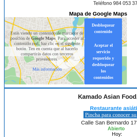
Teléfono 984 053 3
Mapa de Google Maps
Desbloquear
contenido
Estás viendo un contenido de marcador de
posición de
Google Maps
. Para acceder al
contenido real, haz clic en el siguiente
Aceptar el
botón. Ten en cuenta que al hacerlo
servicio
compartirás datos con terceros
requerido y
proveedores.
desbloquear
Más información
los
contenidos
Kamado Asian Food,
Restaurante asiát
Pincha para conocer su
Calle San Bernardo 17
Abierto
Hoy: