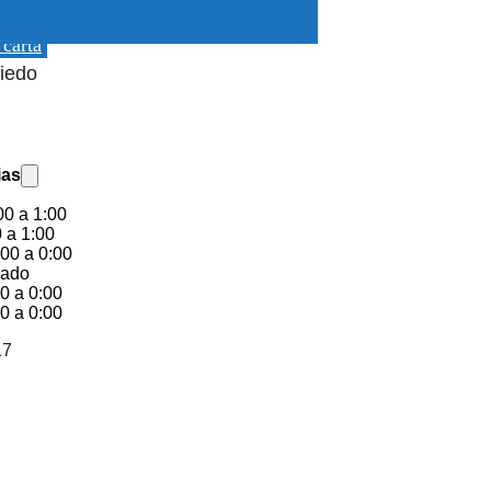
iano
 carta
iedo
ias
00 a 1:00
 a 1:00
00 a 0:00
rado
0 a 0:00
0 a 0:00
17