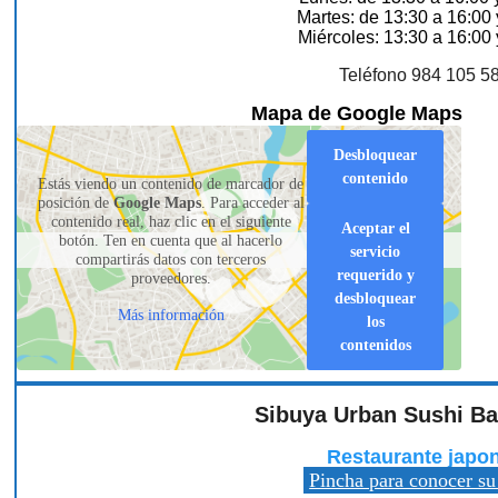
Martes: de 13:30 a 16:00 
Miércoles: 13:30 a 16:00 
Teléfono 984 105 5
Mapa de Google Maps
Desbloquear
contenido
Estás viendo un contenido de marcador de
posición de
Google Maps
. Para acceder al
contenido real, haz clic en el siguiente
Aceptar el
botón. Ten en cuenta que al hacerlo
servicio
compartirás datos con terceros
requerido y
proveedores.
desbloquear
Más información
los
contenidos
Sibuya Urban Sushi Ba
Restaurante japo
Pincha para conocer su