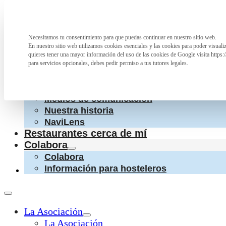
Saltar al contenido principal
Saltar al pie de página
La Asociación
Necesitamos tu consentimiento para que puedas continuar en nuestro sitio web.
Preferencia de privacidad
La Asociación
En nuestro sitio web utilizamos cookies esenciales y las cookies para poder visual
¿Qué hacemos?
quieres tener una mayor información del uso de las cookies de Google visita https:
Cartas accesibles
para servicios opcionales, debes pedir permiso a tus tutores legales.
Colaboraciones con otras entidades
Conoce a las personas que nos apoyan
Medios de comunicación
Nuestra historia
NaviLens
Restaurantes cerca de mí
Colabora
Colabora
Información para hosteleros
La Asociación
La Asociación