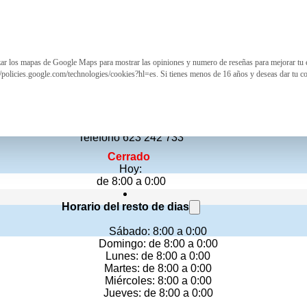
izar los mapas de Google Maps para mostrar las opiniones y numero de reseñas para mejorar tu 
Restaurante Torreón
//policies.google.com/technologies/cookies?hl=es. Si tienes menos de 16 años y deseas dar tu c
Bar restaurante
Avenida Ferrandis Salvador 2, Benicàssim
Teléfono 623 242 733
Cerrado
Hoy:
de 8:00 a 0:00
Horario del resto de dias
Sábado: 8:00 a 0:00
Domingo: de 8:00 a 0:00
Lunes: de 8:00 a 0:00
Martes: de 8:00 a 0:00
Miércoles: 8:00 a 0:00
Jueves: de 8:00 a 0:00