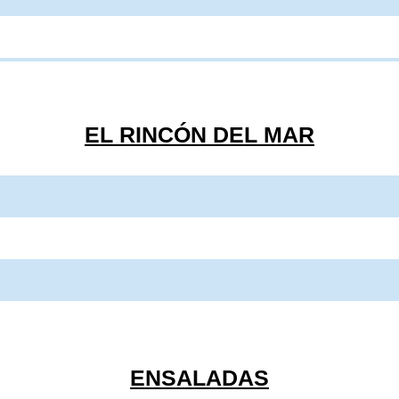
 y queso de cabra.
. Precio:
9,50€
.
EL RINCÓN DEL MAR
de y alcachofas
. Precio:
14,00€
.
o
. Precio:
12,00€
.
recio:
23,00€
.
ENSALADAS