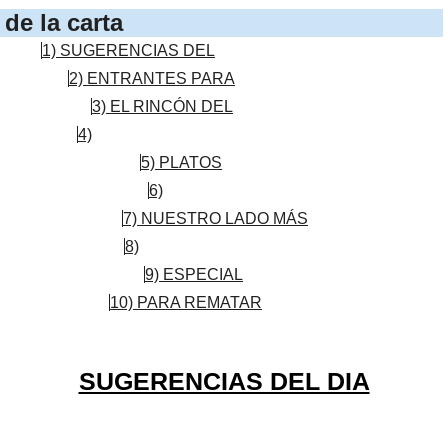
de la carta
1) SUGERENCIAS DEL
2) ENTRANTES PARA
3) EL RINCÓN DEL
4)
5) PLATOS
6)
7) NUESTRO LADO MÁS
8)
9) ESPECIAL
10) PARA REMATAR
SUGERENCIAS DEL DIA
rúcula y mayo de sriracha.
. Precio:
14,00€
.