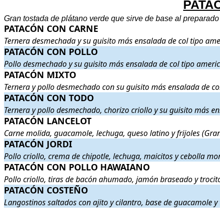
PATA
Gran tostada de plátano verde que sirve de base al preparado 
PATACÓN CON CARNE
PATACÓN CON CARNE
. Ternera desmechada y su guisito más ens
Ternera desmechada y su guisito más ensalada de col tipo ame
PATACÓN CON POLLO
PATACÓN CON POLLO
. Pollo desmechado y su guisito más ensal
Pollo desmechado y su guisito más ensalada de col tipo ameri
PATACÓN MIXTO
PATACÓN MIXTO
. Ternera y pollo desmechado con su guisito más
Ternera y pollo desmechado con su guisito más ensalada de co
PATACÓN CON TODO
PATACÓN CON TODO
. Ternera y pollo desmechado, chorizo criol
Ternera y pollo desmechado, chorizo criollo y su guisito más e
PATACÓN LANCELOT
PATACÓN LANCELOT
. Carne molida, guacamole, lechuga, queso l
Carne molida, guacamole, lechuga, queso latino y frijoles (Gra
PATACÓN JORDI
PATACÓN JORDI
. Pollo criollo, crema de chipotle, lechuga, maici
Pollo criollo, crema de chipotle, lechuga, maicitos y cebolla m
PATACÓN CON POLLO HAWAIANO
PATACÓN CON POLLO HAWAIANO
. Pollo criollo, tiras de b
Pollo criollo, tiras de bacón ahumado, jamón braseado y trocit
PATACÓN COSTEÑO
PATACÓN COSTEÑO
. Langostinos saltados con ajito y cilantro, 
Langostinos saltados con ajito y cilantro, base de guacamole y
.
.