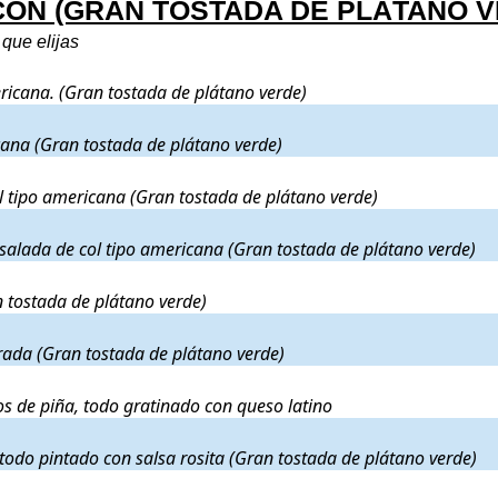
CÓN (GRAN TOSTADA DE PLÁTANO V
que elijas
alada de col tipo americana. (Gran tostada de plátano verde)
. Precio:
1
ricana. (Gran tostada de plátano verde)
ada de col tipo americana (Gran tostada de plátano verde)
. Precio:
10,5
cana (Gran tostada de plátano verde)
 ensalada de col tipo americana (Gran tostada de plátano verde)
. Preci
l tipo americana (Gran tostada de plátano verde)
lo y su guisito más ensalada de col tipo americana (Gran tostada de plá
nsalada de col tipo americana (Gran tostada de plátano verde)
atino y frijoles (Gran tostada de plátano verde)
. Precio:
13,5€
.
n tostada de plátano verde)
tos y cebolla morada (Gran tostada de plátano verde)
. Precio:
13,5€
.
orada (Gran tostada de plátano verde)
acón ahumado, jamón braseado y trocitos de piña, todo gratinado con ques
os de piña, todo gratinado con queso latino
base de guacamole y todo pintado con salsa rosita (Gran tostada de pláta
 todo pintado con salsa rosita (Gran tostada de plátano verde)