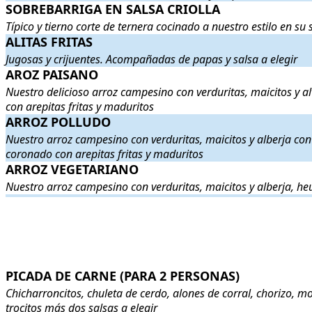
SOBREBARRIGA EN SALSA CRIOLLA
SOBREBARRIGA EN SALSA CRIOLLA
. Típico y tierno corte d
Típico y tierno corte de ternera cocinado a nuestro estilo en s
ALITAS FRITAS
ALITAS FRITAS
. Jugosas y crijuentes. Acompañadas de papas y sal
Jugosas y crijuentes. Acompañadas de papas y salsa a elegir
AROZ PAISANO
AROZ PAISANO
. Nuestro delicioso arroz campesino con verduritas,
Nuestro delicioso arroz campesino con verduritas, maicitos y al
con arepitas fritas y maduritos
ARROZ POLLUDO
ARROZ POLLUDO
. Nuestro arroz campesino con verduritas, maici
Nuestro arroz campesino con verduritas, maicitos y alberja con
coronado con arepitas fritas y maduritos
ARROZ VEGETARIANO
ARROZ VEGETARIANO
. Nuestro arroz campesino con verduritas
Nuestro arroz campesino con verduritas, maicitos y alberja, h
.
.
PICADA DE CARNE (PARA 2 PERSONAS)
PICADA DE CARNE (PARA 2 PERSONAS)
. Chicharroncitos, chu
Chicharroncitos, chuleta de cerdo, alones de corral, chorizo, mo
trocitos más dos salsas a elegir