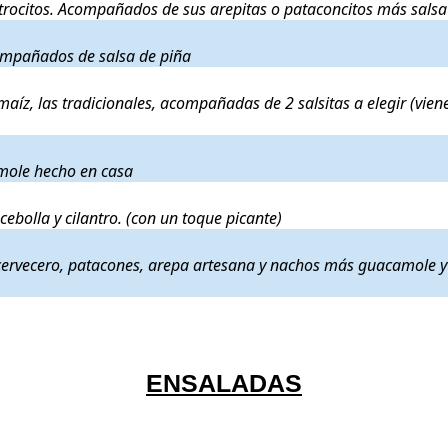
s trocitos. Acompañados de sus arepitas o pataconcitos más salsa 
zarella (hechos con harina de trigo). Acompañados de salsa de piña
compañados de salsa de piña
n ternera desmechada, papa y guisito, masa 100% maíz, las tradicio
íz, las tradicionales, acompañadas de 2 salsitas a elegir (vien
ostaditas de plátano verde acompañadas de guacamole hecho en cas
mole hecho en casa
 chiplote y miel más cebolla y cilantro. (con un toque picante)
. Prec
cebolla y cilantro. (con un toque picante)
itas fritas, salchichón cervecero, patacones, arepa artesana y nach
ón cervecero, patacones, arepa artesana y nachos más guacamole y
ENSALADAS
 crema agria y cebolla crujiente. (base de lechuga, tomate y zanahoria 