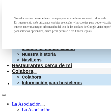
Saltar al contenido principal
Saltar al pie de página
La Asociación
Necesitamos tu consentimiento para que puedas continuar en nuestro sitio web.
Preferencia de privacidad
La Asociación
En nuestro sitio web utilizamos cookies esenciales y las cookies para poder visual
¿Qué hacemos?
quieres tener una mayor información del uso de las cookies de Google visita https:
Cartas accesibles
para servicios opcionales, debes pedir permiso a tus tutores legales.
Colaboraciones con otras entidades
Conoce a las personas que nos apoyan
Medios de comunicación
Nuestra historia
NaviLens
Restaurantes cerca de mí
Colabora
Colabora
Información para hosteleros
La Asociación
La Asociación