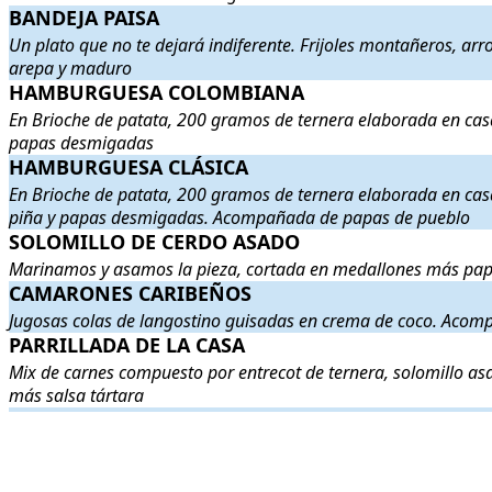
BANDEJA PAISA
BANDEJA PAISA
. Un plato que no te dejará indiferente. Frijoles 
Un plato que no te dejará indiferente. Frijoles montañeros, arr
arepa y maduro
HAMBURGUESA COLOMBIANA
HAMBURGUESA COLOMBIANA
. En Brioche de patata, 200 gr
En Brioche de patata, 200 gramos de ternera elaborada en cas
papas desmigadas
HAMBURGUESA CLÁSICA
HAMBURGUESA CLÁSICA
. En Brioche de patata, 200 gramos d
En Brioche de patata, 200 gramos de ternera elaborada en cas
piña y papas desmigadas. Acompañada de papas de pueblo
SOLOMILLO DE CERDO ASADO
SOLOMILLO DE CERDO ASADO
. Marinamos y asamos la pieza,
Marinamos y asamos la pieza, cortada en medallones más papa
CAMARONES CARIBEÑOS
CAMARONES CARIBEÑOS
. Jugosas colas de langostino guisad
Jugosas colas de langostino guisadas en crema de coco. Acom
PARRILLADA DE LA CASA
PARRILLADA DE LA CASA
. Mix de carnes compuesto por entreco
Mix de carnes compuesto por entrecot de ternera, solomillo asa
más salsa tártara
.
.