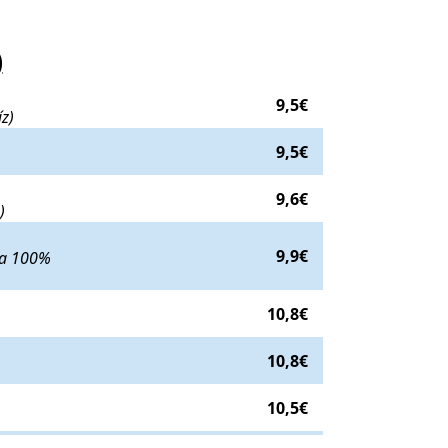
)
ta 100% maíz)
. Precio:
9,5€
.
9,5€
z)
z)
. Precio:
9,5€
.
9,5€
 maíz)
. Precio:
9,6€
.
9,6€
)
ericana (Torta 100% maíz)
. Precio:
9,9€
.
9,9€
rta 100%
10,8€
10,8€
ecio:
10,5€
.
10,5€