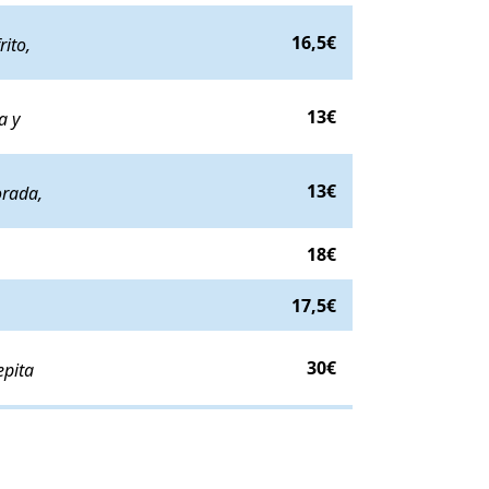
 huevo frito, arepa y maduro
. Precio:
16,5€
.
16,5€
rito,
 ensalada de col con piña y papas desmigadas
. Precio:
13€
.
13€
a y
, tomate, cebolla morada, piña y papas desmigadas. Acompañada de papa
13€
orada,
18€
cio:
17,5€
.
17,5€
papa, mazorca y arepita más salsa tártara
. Precio:
30€
.
30€
epita