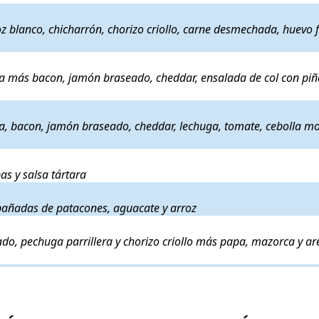
montañeros, arroz blanco, chicharrón, chorizo criollo, carne desmechada,
oz blanco, chicharrón, chorizo criollo, carne desmechada, huevo f
amos de ternera elaborada en casa más bacon, jamón braseado, cheddar,
a más bacon, jamón braseado, cheddar, ensalada de col con piñ
e ternera elaborada en casa, bacon, jamón braseado, cheddar, lechuga
a, bacon, jamón braseado, cheddar, lechuga, tomate, cebolla m
 cortada en medallones más papas y salsa tártara
. Precio:
18€
.
s y salsa tártara
as en crema de coco. Acompañadas de patacones, aguacate y arroz
. Pre
pañadas de patacones, aguacate y arroz
t de ternera, solomillo asado, pechuga parrillera y chorizo criollo más 
do, pechuga parrillera y chorizo criollo más papa, mazorca y ar