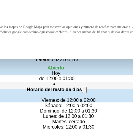
izar los mapas de Google Maps para mostrar las opiniones y numero de reseñas para mejorar tu 
ARRIERO
//policies.google.com/technologies/cookies?hl=es. Si tienes menos de 16 años y deseas dar tu c
Restaurante colombiano
AVENIDA JUAN CARLOS I, 20
Teléfono 622105413
Abierto
Hoy:
de 12:00 a 01:30
Horario del resto de dias
Viernes: de 12:00 a 02:00
Sábado: 12:00 a 02:00
Domingo: de 12:00 a 01:30
Lunes: de 12:00 a 01:30
Martes: cerrado
Miércoles: 12:00 a 01:30