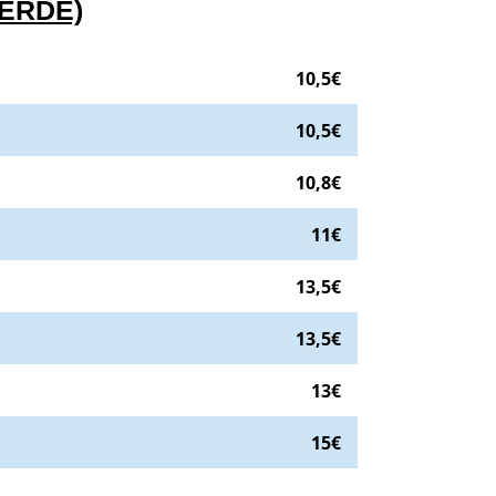
ERDE)
0,5€
.
10,5€
€
.
10,5€
o:
10,8€
.
10,8€
tano verde)
. Precio:
11€
.
11€
13,5€
13,5€
o latino
. Precio:
13€
.
13€
no verde)
. Precio:
15€
.
15€