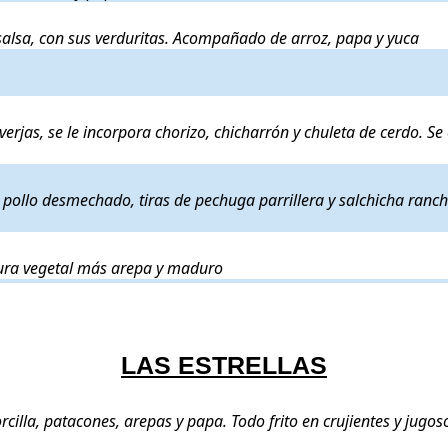
e ternera cocinado a nuestro estilo en su salsa, con sus verduritas. Aco
u salsa, con sus verduritas. Acompañado de arroz, papa y yuca
sa a elegir
. Precio:
11€
.
 maicitos y alverjas, se le incorpora chorizo, chicharrón y chuleta de ce
verjas, se le incorpora chorizo, chicharrón y chuleta de cerdo. Se
tos y alberja con pollo desmechado, tiras de pechuga parrillera y salchi
 pollo desmechado, tiras de pechuga parrillera y salchicha ranc
, maicitos y alberja, heura vegetal más arepa y maduro
. Precio:
23€
.
eura vegetal más arepa y maduro
LAS ESTRELLAS
leta de cerdo, alones de corral, chorizo, morcilla, patacones, arepas y p
rcilla, patacones, arepas y papa. Todo frito en crujientes y jugos