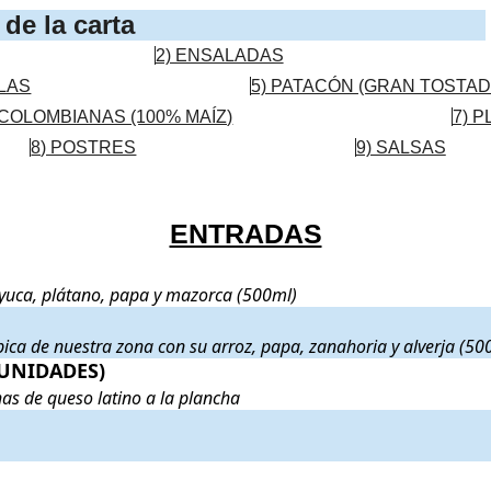
de la carta
2) ENSALADAS
LLAS
5) PATACÓN (GRAN TOSTA
 COLOMBIANAS (100% MAÍZ)
7) 
8) POSTRES
9) SALSAS
ENTRADAS
evivir el alma. Con su proteína, yuca, plátano, papa y mazorca (500
, yuca, plátano, papa y mazorca (500ml)
vir el ánimo. Sopa de callo típica de nuestra zona con su arroz, pap
ípica de nuestra zona con su arroz, papa, zanahoria y alverja (50
ADES)
UNIDADES)
. Tan melosos que se te derretirán en la boca, con nuestras
has de queso latino a la plancha
cio:
8€
.
os y fritos en crujientes trocitos. Acompañados de sus arepitas o pa