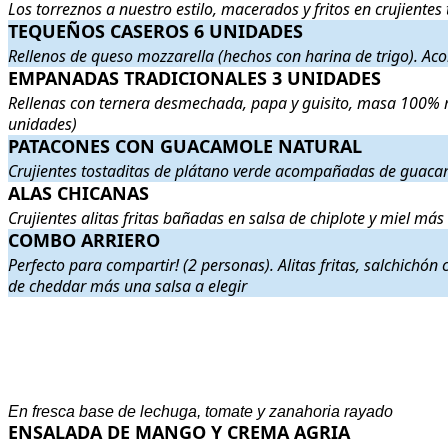
Los torreznos a nuestro estilo, macerados y fritos en crujiente
TEQUEÑOS CASEROS 6 UNIDADES
TEQUEÑOS CASEROS 6 UNIDADES
. Rellenos de queso moz
Rellenos de queso mozzarella (hechos con harina de trigo). A
EMPANADAS TRADICIONALES 3 UNIDADES
EMPANADAS TRADICIONALES 3 UNIDADES
. Rellenas co
Rellenas con ternera desmechada, papa y guisito, masa 100% ma
unidades)
PATACONES CON GUACAMOLE NATURAL
PATACONES CON GUACAMOLE NATURAL
. Crujientes t
Crujientes tostaditas de plátano verde acompañadas de guaca
ALAS CHICANAS
ALAS CHICANAS
. Crujientes alitas fritas bañadas en salsa de
Crujientes alitas fritas bañadas en salsa de chiplote y miel más 
COMBO ARRIERO
COMBO ARRIERO
. Perfecto para compartir! (2 personas). Al
Perfecto para compartir! (2 personas). Alitas fritas, salchich
de cheddar más una salsa a elegir
.
.
En fresca base de lechuga, tomate y zanahoria rayado
ENSALADA DE MANGO Y CREMA AGRIA
ENSALADA DE MANGO Y CREMA AGRIA
. Taquitos de mango,