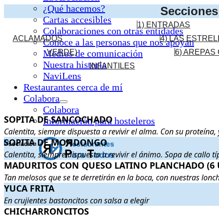
¿Qué hacemos?
Secciones 
Cartas accesibles
1) ENTRADAS
Colaboraciones con otras entidades
ACLAMADOS
4) LAS ESTRE
Conoce a las personas que nos apoyan
Medios de comunicación
VERDE)
6) AREPAS
Nuestra historia
INFANTILES
NaviLens
Restaurantes cerca de mí
Colabora
Colabora
SOPITA DE SANCOCHADO
SOPITA DE SANCOCHADO
. Calentita, siempre dispuesta a r
Información para hosteleros
Calentita, siempre dispuesta a revivir el alma. Con su proteína
SOPITA DE MONDONGO
SOPITA DE MONDONGO
. Calentita, siempre dispuesta a revi
Calentita, siempre dispuesta a revivir el ánimo. Sopa de callo t
MADURITOS CON QUESO LATINO PLANCHADO (6 UNID
MADURITOS CON QUESO LATINO PLANCHADO (6 
Tan melosos que se te derretirán en la boca, con nuestras lonc
YUCA FRITA
YUCA FRITA
. En crujientes bastoncitos con salsa a elegir
. Pre
En crujientes bastoncitos con salsa a elegir
CHICHARRONCITOS
CHICHARRONCITOS
. Los torreznos a nuestro estilo, macerad