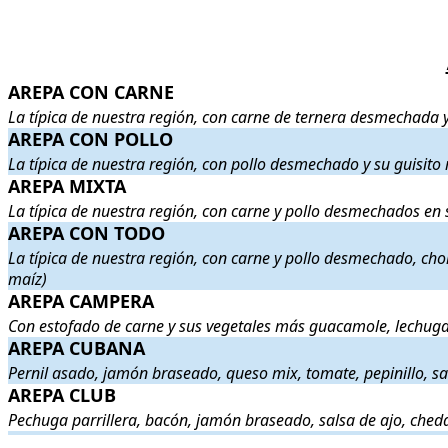
AREPA CON CARNE
AREPA CON CARNE
. La típica de nuestra región, con carne de 
La típica de nuestra región, con carne de ternera desmechada 
AREPA CON POLLO
AREPA CON POLLO
. La típica de nuestra región, con pollo desm
La típica de nuestra región, con pollo desmechado y su guisit
AREPA MIXTA
AREPA MIXTA
. La típica de nuestra región, con carne y pollo de
La típica de nuestra región, con carne y pollo desmechados en
AREPA CON TODO
AREPA CON TODO
. La típica de nuestra región, con carne y pol
La típica de nuestra región, con carne y pollo desmechado, cho
maíz)
AREPA CAMPERA
AREPA CAMPERA
. Con estofado de carne y sus vegetales más gu
Con estofado de carne y sus vegetales más guacamole, lechuga
AREPA CUBANA
AREPA CUBANA
. Pernil asado, jamón braseado, queso mix, tomate
Pernil asado, jamón braseado, queso mix, tomate, pepinillo, s
AREPA CLUB
AREPA CLUB
. Pechuga parrillera, bacón, jamón braseado, salsa d
Pechuga parrillera, bacón, jamón braseado, salsa de ajo, ched
.
.