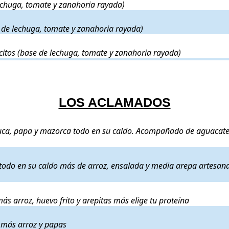
lechuga, tomate y zanahoria rayada)
 bacon y parmesano. (base de lechuga, tomate y zanahoria rayada)
. Preci
 de lechuga, tomate y zanahoria rayada)
ita más aguacate, piña y maicitos (base de lechuga, tomate y zanahoria 
citos (base de lechuga, tomate y zanahoria rayada)
LOS ACLAMADOS
nes más plátano macho, yuca, papa y mazorca todo en su caldo. Acompaña
yuca, papa y mazorca todo en su caldo. Acompañado de aguacate
e de cerdo, papa y alverjas todo en su caldo más de arroz, ensalada y me
s todo en su caldo más de arroz, ensalada y media arepa artesana
ijoles montañeros más arroz, huevo frito y arepitas más elige tu proteína
ás arroz, huevo frito y arepitas más elige tu proteína
y empanada en casa más arroz y papas
. Precio:
16€
.
 más arroz y papas