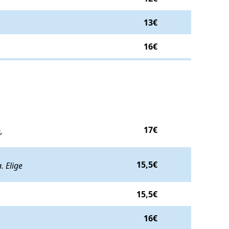
o:
13€
.
13€
rayada)
. Precio:
16€
.
16€
do de aguacate, ensalada, madurito y arroz
. Precio:
17€
.
17€
,
dia arepa artesana. Elige entre aguacate y mazorca
. Precio:
15,5€
.
15,5€
. Elige
. Precio:
15,5€
.
15,5€
16€