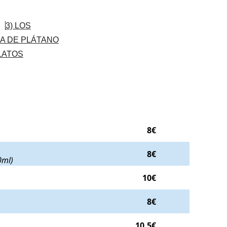
3) LOS
DA DE PLÁTANO
PLATOS
ml)
. Precio:
8€
.
8€
a, zanahoria y alverja (500ml)
. Precio:
8€
.
8€
0ml)
 lonchas de queso latino a la plancha
. Precio:
10€
.
10€
8€
taconcitos más salsa a elegir
. Precio:
10,5€
.
10,5€