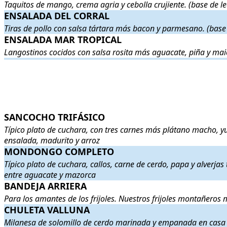
Taquitos de mango, crema agria y cebolla crujiente. (base de 
ENSALADA DEL CORRAL
ENSALADA DEL CORRAL
. Tiras de pollo con salsa tártara más
Tiras de pollo con salsa tártara más bacon y parmesano. (base
ENSALADA MAR TROPICAL
ENSALADA MAR TROPICAL
. Langostinos cocidos con salsa ros
Langostinos cocidos con salsa rosita más aguacate, piña y mai
.
.
SANCOCHO TRIFÁSICO
SANCOCHO TRIFÁSICO
. Típico plato de cuchara, con tres car
Típico plato de cuchara, con tres carnes más plátano macho, 
ensalada, madurito y arroz
MONDONGO COMPLETO
MONDONGO COMPLETO
. Típico plato de cuchara, callos, carn
Típico plato de cuchara, callos, carne de cerdo, papa y alverja
entre aguacate y mazorca
BANDEJA ARRIERA
BANDEJA ARRIERA
. Para los amantes de los frijoles. Nuestros fr
Para los amantes de los frijoles. Nuestros frijoles montañeros m
CHULETA VALLUNA
CHULETA VALLUNA
. Milanesa de solomillo de cerdo marinada 
Milanesa de solomillo de cerdo marinada y empanada en casa