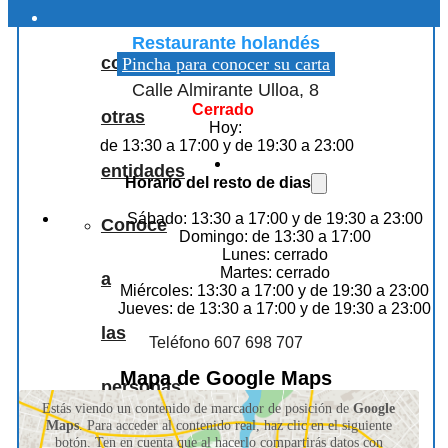
Los Tulipanes
Colaboraciones
Restaurante holandés
con
Pincha para conocer su carta
Calle Almirante Ulloa, 8
Cerrado
otras
Hoy:
de 13:30 a 17:00 y de 19:30 a 23:00
entidades
Horario del resto de dias
Sábado: 13:30 a 17:00 y de 19:30 a 23:00
Conoce
Domingo: de 13:30 a 17:00
Lunes: cerrado
Martes: cerrado
a
Miércoles: 13:30 a 17:00 y de 19:30 a 23:00
Jueves: de 13:30 a 17:00 y de 19:30 a 23:00
las
Teléfono 607 698 707
Mapa de Google Maps
personas
Estás viendo un contenido de marcador de posición de
Google
Maps
. Para acceder al contenido real, haz clic en el siguiente
que
botón. Ten en cuenta que al hacerlo compartirás datos con