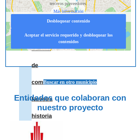
terceros proveedores.
Más información
nos
Desbloquear contenido
apoyan
Aceptar el servicio requerido y desbloquear los
contenidos
Medios
de
comunicación
Buscar en otro municipio
Entidades que colaboran con
Nuestra
nuestro proyecto
historia
NaviLens