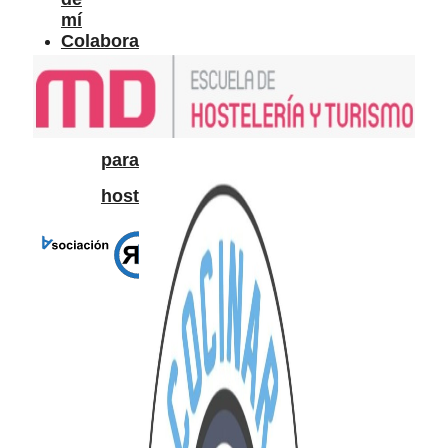
mí
Colabora
Colabora
Información
para
hosteleros