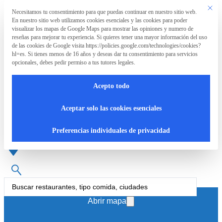
Saltar al contenido principal
Saltar al pie de página
Este bo
Necesitamos tu consentimiento para que puedas continuar en nuestro sitio web.
Preferencia de privacidad
En nuestro sitio web utilizamos cookies esenciales y las cookies para poder
La
visualizar los mapas de Google Maps para mostrar las opiniones y numero de
Asociación
reseñas para mejorar tu experiencia. Si quieres tener una mayor información del uso
de las cookies de Google visita https://policies.google.com/technologies/cookies?
hl=es. Si tienes menos de 16 años y deseas dar tu consentimiento para servicios
opcionales, debes pedir permiso a tus tutores legales.
La
RpT>
Acepto todo
Asociación
Restaurante holandés
Aceptar solo las cookies esenciales
¿Qué
Preferencias individuales de privacidad
hacemos?
Cartas
Search
...
accesibles
Abrir mapa