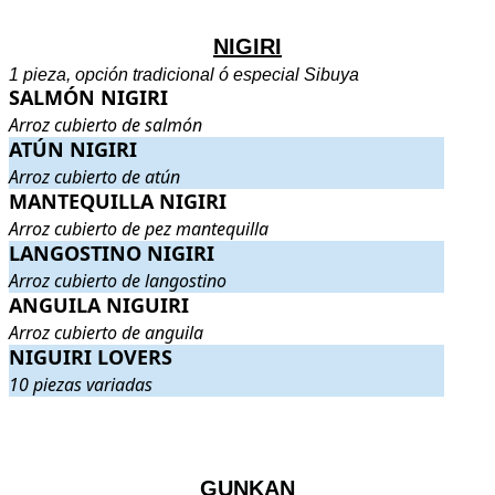
NIGIRI
1 pieza, opción tradicional ó especial Sibuya
SALMÓN NIGIRI
SALMÓN NIGIRI
. Arroz cubierto de salmón
.
Arroz cubierto de salmón
ATÚN NIGIRI
ATÚN NIGIRI
. Arroz cubierto de atún
.
Arroz cubierto de atún
MANTEQUILLA NIGIRI
MANTEQUILLA NIGIRI
. Arroz cubierto de pez mantequilla
.
Arroz cubierto de pez mantequilla
LANGOSTINO NIGIRI
LANGOSTINO NIGIRI
. Arroz cubierto de langostino
.
Arroz cubierto de langostino
ANGUILA NIGUIRI
ANGUILA NIGUIRI
. Arroz cubierto de anguila
.
Arroz cubierto de anguila
NIGUIRI LOVERS
NIGUIRI LOVERS
. 10 piezas variadas
.
10 piezas variadas
.
.
GUNKAN