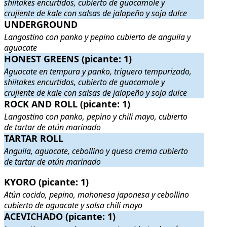
shiitakes encurtidos, cubierto de guacamole y
crujiente de kale con salsas de jalapeño y soja dulce
UNDERGROUND
UNDERGROUND
. Langostino con panko y pepino cubierto de ang
Langostino con panko y pepino cubierto de anguila y
aguacate
HONEST GREENS (picante: 1)
HONEST GREENS (picante: 1)
. Aguacate en tempura y panko, trigu
Aguacate en tempura y panko, triguero tempurizado,
shiitakes encurtidos, cubierto de guacamole y
crujiente de kale con salsas de jalapeño y soja dulce
ROCK AND ROLL (picante: 1)
ROCK AND ROLL (picante: 1)
. Langostino con panko, pepino y chi
Langostino con panko, pepino y chili mayo, cubierto
de tartar de atún marinado
TARTAR ROLL
TARTAR ROLL
. Anguila, aguacate, cebollino y queso crema cubier
Anguila, aguacate, cebollino y queso crema cubierto
de tartar de atún marinado
KYORO (picante: 1)
KYORO (picante: 1)
. Atún cocido, pepino, mahonesa japonesa y cebo
Atún cocido, pepino, mahonesa japonesa y cebollino
cubierto de aguacate y salsa chili mayo
ACEVICHADO (picante: 1)
ACEVICHADO (picante: 1)
. Langostino con panko y aguacate cubie