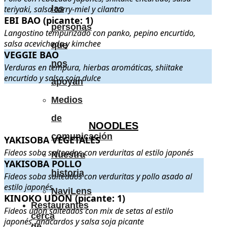
teriyaki, salsa curry-miel y cilantro
las
EBI BAO (picante: 1)
EBI BAO (picante: 1)
. Langostino tempurizado con panko, pepino en
personas
Langostino tempurizado con panko, pepino encurtido,
salsa acevichada y kimchee
que
VEGGIE BAO
VEGGIE BAO
. Verduras en tempura, hierbas aromáticas, shiitake en
nos
Verduras en tempura, hierbas aromáticas, shiitake
encurtido y salsa soja dulce
apoyan
.
.
Medios
de
NOODLES
comunicación
YAKISOBA VEGETALES
YAKISOBA VEGETALES
. Fideos soba salteados con verduritas al 
Fideos soba salteados con verduritas al estilo japonés
Nuestra
YAKISOBA POLLO
YAKISOBA POLLO
. Fideos soba salteados con verduritas y pollo a
historia
Fideos soba salteados con verduritas y pollo asado al
estilo japonés
NaviLens
KINOKO UDON (picante: 1)
KINOKO UDON (picante: 1)
. Fideos udon salteados con mix de seta
Restaurantes
Fideos udon salteados con mix de setas al estilo
cerca
japonés, anacardos y salsa soja picante
de