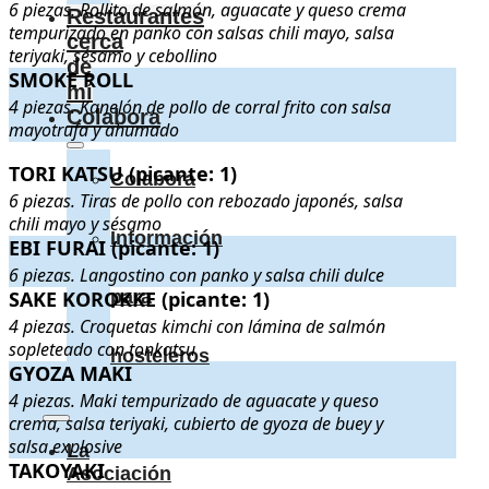
6 piezas. Rollito de salmón, aguacate y queso crema
Restaurantes
tempurizado en panko con salsas chili mayo, salsa
cerca
teriyaki, sésamo y cebollino
de
SMOKE ROLL
SMOKE ROLL
. 4 piezas. Kanelón de pollo de corral frito con sal
mí
4 piezas. Kanelón de pollo de corral frito con salsa
Colabora
mayotrufa y ahumado
TORI KATSU (picante: 1)
TORI KATSU (picante: 1)
. 6 piezas. Tiras de pollo con rebozado ja
Colabora
6 piezas. Tiras de pollo con rebozado japonés, salsa
chili mayo y sésamo
Información
EBI FURAI (picante: 1)
EBI FURAI (picante: 1)
. 6 piezas. Langostino con panko y salsa chil
6 piezas. Langostino con panko y salsa chili dulce
SAKE KOROKKE (picante: 1)
SAKE KOROKKE (picante: 1)
para
. 4 piezas. Croquetas kimchi con lám
4 piezas. Croquetas kimchi con lámina de salmón
sopleteado con tonkatsu
hosteleros
GYOZA MAKI
GYOZA MAKI
. 4 piezas. Maki tempurizado de aguacate y queso cre
4 piezas. Maki tempurizado de aguacate y queso
crema, salsa teriyaki, cubierto de gyoza de buey y
salsa explosive
La
TAKOYAKI
TAKOYAKI
. 4 piezas. Bolitas de pulpo tradicional de Osaka servid
Asociación