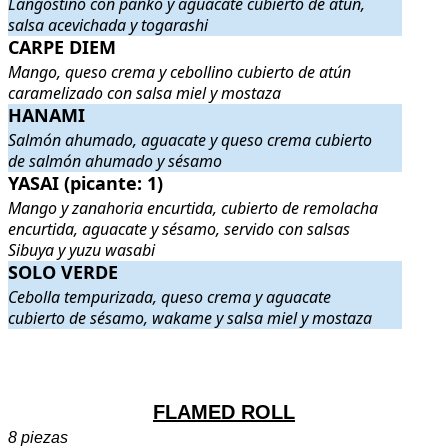
Langostino con panko y aguacate cubierto de atún,
salsa acevichada y togarashi
CARPE DIEM
CARPE DIEM
. Mango, queso crema y cebollino cubierto de atún ca
Mango, queso crema y cebollino cubierto de atún
caramelizado con salsa miel y mostaza
HANAMI
HANAMI
. Salmón ahumado, aguacate y queso crema cubierto de 
Salmón ahumado, aguacate y queso crema cubierto
de salmón ahumado y sésamo
YASAI (picante: 1)
YASAI (picante: 1)
. Mango y zanahoria encurtida, cubierto de remol
Mango y zanahoria encurtida, cubierto de remolacha
encurtida, aguacate y sésamo, servido con salsas
Sibuya y yuzu wasabi
SOLO VERDE
SOLO VERDE
. Cebolla tempurizada, queso crema y aguacate cubi
Cebolla tempurizada, queso crema y aguacate
cubierto de sésamo, wakame y salsa miel y mostaza
.
.
FLAMED ROLL
8 piezas