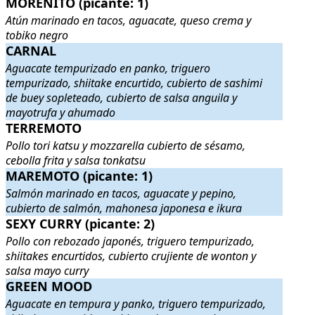
MORENITO (picante: 1)
MORENITO (picante: 1)
. Atún marinado en tacos, aguacate, queso 
Atún marinado en tacos, aguacate, queso crema y
tobiko negro
CARNAL
CARNAL
. Aguacate tempurizado en panko, triguero tempurizado, sh
Aguacate tempurizado en panko, triguero
tempurizado, shiitake encurtido, cubierto de sashimi
de buey sopleteado, cubierto de salsa anguila y
mayotrufa y ahumado
TERREMOTO
TERREMOTO
. Pollo tori katsu y mozzarella cubierto de sésamo, ceb
Pollo tori katsu y mozzarella cubierto de sésamo,
cebolla frita y salsa tonkatsu
MAREMOTO (picante: 1)
MAREMOTO (picante: 1)
. Salmón marinado en tacos, aguacate y p
Salmón marinado en tacos, aguacate y pepino,
cubierto de salmón, mahonesa japonesa e ikura
SEXY CURRY (picante: 2)
SEXY CURRY (picante: 2)
. Pollo con rebozado japonés, triguero te
Pollo con rebozado japonés, triguero tempurizado,
shiitakes encurtidos, cubierto crujiente de wonton y
salsa mayo curry
GREEN MOOD
GREEN MOOD
. Aguacate en tempura y panko, triguero tempurizado,
Aguacate en tempura y panko, triguero tempurizado,