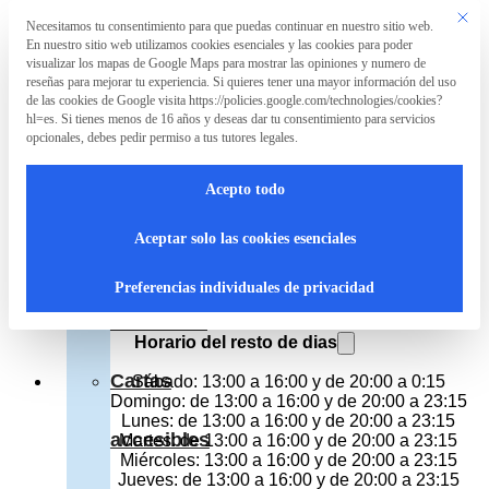
Saltar al contenido principal
Saltar al pie de página
Este bo
Necesitamos tu consentimiento para que puedas continuar en nuestro sitio web.
Preferencia de privacidad
En nuestro sitio web utilizamos cookies esenciales y las cookies para poder
La
visualizar los mapas de Google Maps para mostrar las opiniones y numero de
Asociación
reseñas para mejorar tu experiencia. Si quieres tener una mayor información del uso
de las cookies de Google visita https://policies.google.com/technologies/cookies?
Sibuya Urban Sushi Bar, Roquetas
hl=es. Si tienes menos de 16 años y deseas dar tu consentimiento para servicios
opcionales, debes pedir permiso a tus tutores legales.
De Mar
La
Acepto todo
Restaurante japonés
Asociación
Avenida Reino De España 162, Roquetas De Mar
Teléfono 950 502 050
Aceptar solo las cookies esenciales
¿Qué
Cerrado
Hoy:
Preferencias individuales de privacidad
de 13:00 a 16:00 y de 20:00 a 0:15
hacemos?
Horario del resto de dias
Cartas
Sábado: 13:00 a 16:00 y de 20:00 a 0:15
Domingo: de 13:00 a 16:00 y de 20:00 a 23:15
Lunes: de 13:00 a 16:00 y de 20:00 a 23:15
accesibles
Martes: de 13:00 a 16:00 y de 20:00 a 23:15
Miércoles: 13:00 a 16:00 y de 20:00 a 23:15
Jueves: de 13:00 a 16:00 y de 20:00 a 23:15