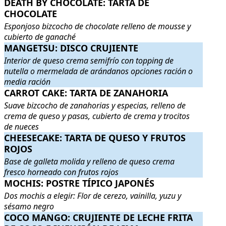
DEATH BY CHOCOLATE: TARTA DE CHOCOLATE
DEATH BY CHOCOLATE: TARTA DE
. Esponjos
CHOCOLATE
Esponjoso bizcocho de chocolate relleno de mousse y
cubierto de ganaché
MANGETSU: DISCO CRUJIENTE
MANGETSU: DISCO CRUJIENTE
. Interior de queso crema semi
Interior de queso crema semifrío con topping de
nutella o mermelada de arándanos opciones ración o
media ración
CARROT CAKE: TARTA DE ZANAHORIA
CARROT CAKE: TARTA DE ZANAHORIA
. Suave bizcocho de z
Suave bizcocho de zanahorias y especias, relleno de
crema de queso y pasas, cubierto de crema y trocitos
de nueces
CHEESECAKE: TARTA DE QUESO Y FRUTOS ROJOS
CHEESECAKE: TARTA DE QUESO Y FRUTOS
. Base d
ROJOS
Base de galleta molida y relleno de queso crema
fresco horneado con frutos rojos
MOCHIS: POSTRE TÍPICO JAPONÉS
MOCHIS: POSTRE TÍPICO JAPONÉS
. Dos mochis a elegir: Flor
Dos mochis a elegir: Flor de cerezo, vainilla, yuzu y
sésamo negro
COCO MANGO: CRUJIENTE DE LECHE FRITA DE COCO E 
COCO MANGO: CRUJIENTE DE LECHE FRITA