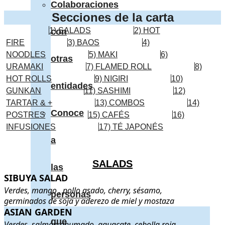
Colaboraciones
Secciones de la carta
1) SALADS
2) HOT
con
FIRE
3) BAOS
4)
NOODLES
5) MAKI
6)
otras
URAMAKI
7) FLAMED ROLL
8)
HOT ROLLS
9) NIGIRI
10)
entidades
GUNKAN
11) SASHIMI
12)
TARTAR & +
13) COMBOS
14)
Conoce
POSTRES
15) CAFÉS
16)
INFUSIONES
17) TÉ JAPONÉS
a
SALADS
las
SIBUYA SALAD
SIBUYA SALAD
. Verdes, mango , pollo asado, cherry, sésamo,
Verdes, mango , pollo asado, cherry, sésamo,
personas
germinados de soja y aderezo de miel y mostaza
ASIAN GARDEN
ASIAN GARDEN
. Verdes, salmón ahumado, aguacate, cebolla r
que
Verdes, salmón ahumado, aguacate, cebolla roja