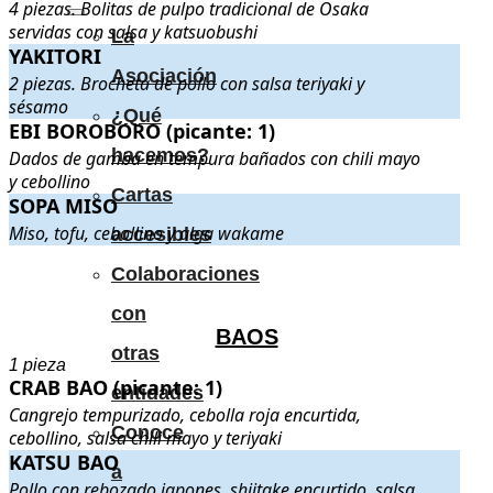
4 piezas. Bolitas de pulpo tradicional de Osaka
servidas con salsa y katsuobushi
La
YAKITORI
YAKITORI
. 2 piezas. Brocheta de pollo con salsa teriyaki y sésamo
Asociación
2 piezas. Brocheta de pollo con salsa teriyaki y
sésamo
¿Qué
EBI BOROBORO (picante: 1)
EBI BOROBORO (picante: 1)
. Dados de gamba en tempura bañados
hacemos?
Dados de gamba en tempura bañados con chili mayo
y cebollino
Cartas
SOPA MISO
SOPA MISO
. Miso, tofu, cebollino y alga wakame
.
Miso, tofu, cebollino y alga wakame
accesibles
.
.
Colaboraciones
con
BAOS
otras
1 pieza
CRAB BAO (picante: 1)
CRAB BAO (picante: 1)
. Cangrejo tempurizado, cebolla roja encurtid
entidades
Cangrejo tempurizado, cebolla roja encurtida,
Conoce
cebollino, salsa chili mayo y teriyaki
KATSU BAO
KATSU BAO
. Pollo con rebozado japones, shiitake encurtido, salsa t
a
Pollo con rebozado japones, shiitake encurtido, salsa