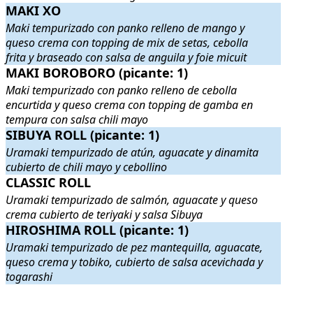
MAKI XO
MAKI XO
. Maki tempurizado con panko relleno de mango y queso cre
Maki tempurizado con panko relleno de mango y
queso crema con topping de mix de setas, cebolla
frita y braseado con salsa de anguila y foie micuit
MAKI BOROBORO (picante: 1)
MAKI BOROBORO (picante: 1)
. Maki tempurizado con panko rell
Maki tempurizado con panko relleno de cebolla
encurtida y queso crema con topping de gamba en
tempura con salsa chili mayo
SIBUYA ROLL (picante: 1)
SIBUYA ROLL (picante: 1)
. Uramaki tempurizado de atún, aguacate 
Uramaki tempurizado de atún, aguacate y dinamita
cubierto de chili mayo y cebollino
CLASSIC ROLL
CLASSIC ROLL
. Uramaki tempurizado de salmón, aguacate y queso
Uramaki tempurizado de salmón, aguacate y queso
crema cubierto de teriyaki y salsa Sibuya
HIROSHIMA ROLL (picante: 1)
HIROSHIMA ROLL (picante: 1)
. Uramaki tempurizado de pez manteq
Uramaki tempurizado de pez mantequilla, aguacate,
queso crema y tobiko, cubierto de salsa acevichada y
togarashi
.
.