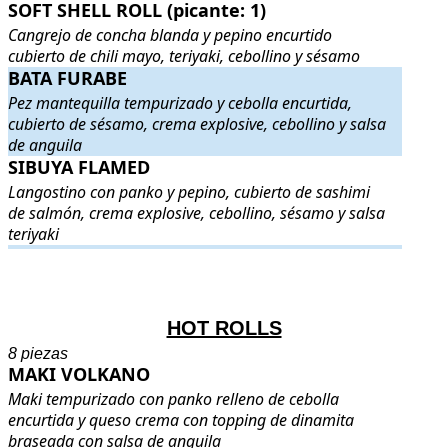
SOFT SHELL ROLL (picante: 1)
SOFT SHELL ROLL (picante: 1)
. Cangrejo de concha blanda y pepi
Cangrejo de concha blanda y pepino encurtido
cubierto de chili mayo, teriyaki, cebollino y sésamo
BATA FURABE
BATA FURABE
. Pez mantequilla tempurizado y cebolla encurtida, 
Pez mantequilla tempurizado y cebolla encurtida,
cubierto de sésamo, crema explosive, cebollino y salsa
de anguila
SIBUYA FLAMED
SIBUYA FLAMED
. Langostino con panko y pepino, cubierto de sas
Langostino con panko y pepino, cubierto de sashimi
de salmón, crema explosive, cebollino, sésamo y salsa
teriyaki
.
.
HOT ROLLS
8 piezas
MAKI VOLKANO
MAKI VOLKANO
. Maki tempurizado con panko relleno de cebolla
Maki tempurizado con panko relleno de cebolla
encurtida y queso crema con topping de dinamita
braseada con salsa de anguila