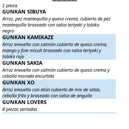
1 pieza
GUNKAN SIBUYA
GUNKAN SIBUYA
. Arroz, pez mantequilla y queso crema, cubiert
Arroz, pez mantequilla y queso crema, cubierto de pez
mantequilla braseado con salsa teriyaki y tobiko
negro
GUNKAN KAMIKAZE
GUNKAN KAMIKAZE
. Arroz envuelto con salmón cubierto de que
Arroz envuelto con salmón cubierto de queso crema,
mango y foie micuit braseado con salsa teriyaki y
tobiko rojo
GUNKAN SAKIA
GUNKAN SAKIA
. Arroz envuelto con salmón cubierto de queso c
Arroz envuelto con salmón cubierto de queso crema y
cebolla morada encurtida
GUNKAN XO
GUNKAN XO
. Arroz envuelto con atún cubierto de mix de setas, ce
Arroz envuelto con atún cubierto de mix de setas,
cebolla frita y braseado con salsa de anguila
GUNKAN LOVERS
GUNKAN LOVERS
. 8 piezas variadas
.
8 piezas variadas
.
.