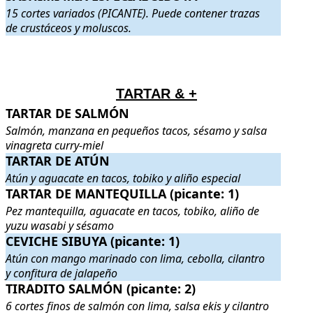
15 cortes variados (PICANTE). Puede contener trazas
de crustáceos y moluscos.
.
.
TARTAR & +
TARTAR DE SALMÓN
TARTAR DE SALMÓN
. Salmón, manzana en pequeños tacos, sésam
Salmón, manzana en pequeños tacos, sésamo y salsa
vinagreta curry-miel
TARTAR DE ATÚN
TARTAR DE ATÚN
. Atún y aguacate en tacos, tobiko y aliño espec
Atún y aguacate en tacos, tobiko y aliño especial
TARTAR DE MANTEQUILLA (picante: 1)
TARTAR DE MANTEQUILLA (picante: 1)
. Pez mantequilla, agua
Pez mantequilla, aguacate en tacos, tobiko, aliño de
yuzu wasabi y sésamo
CEVICHE SIBUYA (picante: 1)
CEVICHE SIBUYA (picante: 1)
. Atún con mango marinado con lima,
Atún con mango marinado con lima, cebolla, cilantro
y confitura de jalapeño
TIRADITO SALMÓN (picante: 2)
TIRADITO SALMÓN (picante: 2)
. 6 cortes finos de salmón con lima
6 cortes finos de salmón con lima, salsa ekis y cilantro