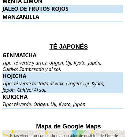
MENTA LIMÓN
JALEO DE FRUTOS ROJOS
JALEO DE FRUTOS ROJOS
.
.
MANZANILLA
MANZANILLA
.
.
.
.
TÉ JAPONÉS
GENMAICHA
GENMAICHA
. Tipo: té verde y arroz, origen: Uji, Kyoto, Japón, C
Tipo: té verde y arroz, origen: Uji, Kyoto, Japón,
Cultivo: Sombreado y al sol.
HOJICHA
HOJICHA
. Tipo: té verde tostado al wok. Origen: Uji, Kyoto, Japón.
Tipo: té verde tostado al wok. Origen: Uji, Kyoto,
Japón. Cultivo: Al sol.
KUKICHA
KUKICHA
. Tipo: té verde. Origen: Uji, Kyoto, Japón
.
Tipo: té verde. Origen: Uji, Kyoto, Japón
.
.
Mapa de Google Maps
Estás viendo un contenido de marcador de posición de
Google