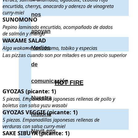
encurtida, cherrys, anacardo y aderezo de vinagreta
curry-miel
nos
SUNOMONO
SUNOMONO
. Pepino laminado encurtido, acompañado de dad
Pepino laminado encurtido, acompañado de dados
apoyan
de salmón y mango
WAKAME SALAD
WAKAME SALAD
. Alga wakame con sésamo, tobiko y especias
Alga wakame con sésamo, tobiko y especias
Medios
.
.
Las pizzas cuando son por mitades es un precio superior
de
comunicación
HOT FIRE
GYOZAS (picante: 1)
GYOZAS (picante: 1)
. 5 piezas. Empanadillas japonesas rellenas de
Nuestra
5 piezas. Empanadillas japonesas rellenas de pollo y
boletus con salsa yuzu wasabi
GYOZAS VEGGIE (picante: 1)
GYOZAS VEGGIE (picante: 1)
. 5 piezas. Empanadillas japonesas r
historia
5 piezas. Empanadillas japonesas rellenas de
verduras con salsa curry-miel
NaviLens
SAKE SIBUYA (picante: 1)
SAKE SIBUYA (picante: 1)
. 6 piezas. Rollito de salmón, aguacate 