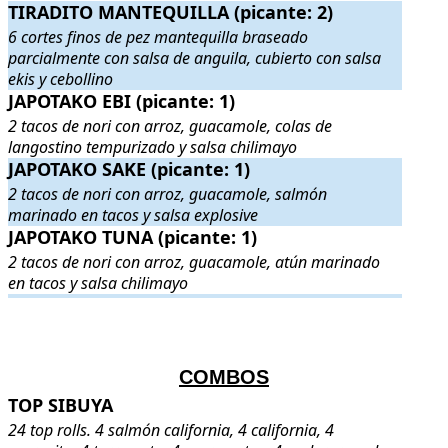
TIRADITO MANTEQUILLA (picante: 2)
TIRADITO MANTEQUILLA (picante: 2)
. 6 cortes finos de pez ma
6 cortes finos de pez mantequilla braseado
parcialmente con salsa de anguila, cubierto con salsa
ekis y cebollino
JAPOTAKO EBI (picante: 1)
JAPOTAKO EBI (picante: 1)
. 2 tacos de nori con arroz, guacamole,
2 tacos de nori con arroz, guacamole, colas de
langostino tempurizado y salsa chilimayo
JAPOTAKO SAKE (picante: 1)
JAPOTAKO SAKE (picante: 1)
. 2 tacos de nori con arroz, guacamo
2 tacos de nori con arroz, guacamole, salmón
marinado en tacos y salsa explosive
JAPOTAKO TUNA (picante: 1)
JAPOTAKO TUNA (picante: 1)
. 2 tacos de nori con arroz, guacamo
2 tacos de nori con arroz, guacamole, atún marinado
en tacos y salsa chilimayo
.
.
COMBOS
TOP SIBUYA
TOP SIBUYA
. 24 top rolls. 4 salmón california, 4 california, 4 mo
24 top rolls. 4 salmón california, 4 california, 4