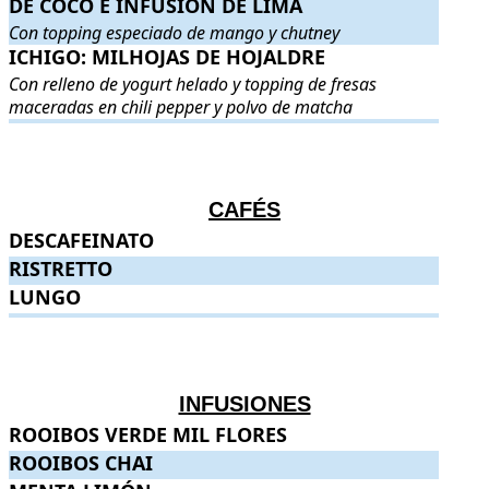
DE COCO E INFUSIÓN DE LIMA
Con topping especiado de mango y chutney
ICHIGO: MILHOJAS DE HOJALDRE
ICHIGO: MILHOJAS DE HOJALDRE
. Con relleno de yogurt hel
Con relleno de yogurt helado y topping de fresas
maceradas en chili pepper y polvo de matcha
.
.
CAFÉS
DESCAFEINATO
DESCAFEINATO
.
.
RISTRETTO
RISTRETTO
.
.
LUNGO
LUNGO
.
.
.
.
INFUSIONES
ROOIBOS VERDE MIL FLORES
ROOIBOS VERDE MIL FLORES
.
.
ROOIBOS CHAI
ROOIBOS CHAI
.
.
MENTA LIMÓN
.
.