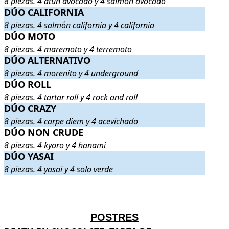
8 piezas. 4 atún avocado y 4 salmón avocado
DÚO CALIFORNIA
DÚO CALIFORNIA
. 8 piezas. 4 salmón california y 4 california
.
8 piezas. 4 salmón california y 4 california
DÚO MOTO
DÚO MOTO
. 8 piezas. 4 maremoto y 4 terremoto
.
8 piezas. 4 maremoto y 4 terremoto
DÚO ALTERNATIVO
DÚO ALTERNATIVO
. 8 piezas. 4 morenito y 4 underground
.
8 piezas. 4 morenito y 4 underground
DÚO ROLL
DÚO ROLL
. 8 piezas. 4 tartar roll y 4 rock and roll
.
8 piezas. 4 tartar roll y 4 rock and roll
DÚO CRAZY
DÚO CRAZY
. 8 piezas. 4 carpe diem y 4 acevichado
.
8 piezas. 4 carpe diem y 4 acevichado
DÚO NON CRUDE
DÚO NON CRUDE
. 8 piezas. 4 kyoro y 4 hanami
.
8 piezas. 4 kyoro y 4 hanami
DÚO YASAI
DÚO YASAI
. 8 piezas. 4 yasai y 4 solo verde
.
8 piezas. 4 yasai y 4 solo verde
.
.
POSTRES