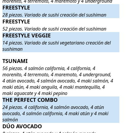
morenito, 4 terremoto, 4 maremoto y 4 underground
FREESTYLE
FREESTYLE
. 28 piezas. Variado de sushi creación del sushiman
.
28 piezas. Variado de sushi creación del sushiman
FREESTYLE
FREESTYLE
. 52 piezas. Variado de sushi creación del sushiman
.
52 piezas. Variado de sushi creación del sushiman
FREESTYLE VEGGIE
FREESTYLE VEGGIE
. 14 piezas. Variado de sushi vegetariano cr
14 piezas. Variado de sushi vegetariano creación del
sushiman
TSUNAMI
TSUNAMI
. 56 piezas. 4 salmón california, 4 california, 4 moreni
56 piezas. 4 salmón california, 4 california, 4
morenito, 4 terremoto, 4 maremoto, 4 underground,
4 atún avocado, 4 salmón avocado, 4 maki salmón, 4
maki atún, 4 maki anguila, 4 maki mantequilla, 4
maki aguacate y 4 maki pepino
THE PERFECT COMBO
THE PERFECT COMBO
. 24 piezas. 4 california, 4 salmón avocad
24 piezas. 4 california, 4 salmón avocado, 4 atún
avocado, 4 salmón california, 4 maki atún y 4 maki
salmón
DÚO AVOCADO
DÚO AVOCADO
. 8 piezas. 4 atún avocado y 4 salmón avocado
.