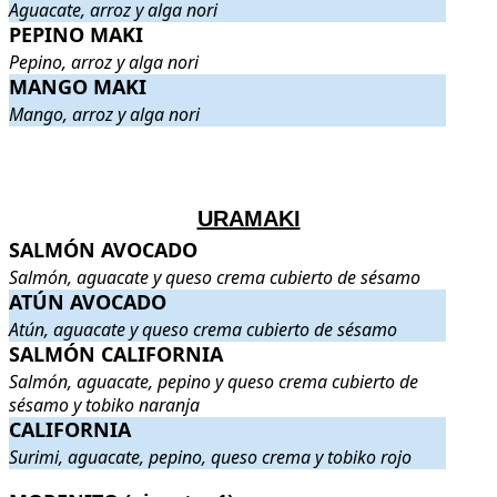
Aguacate, arroz y alga nori
PEPINO MAKI
PEPINO MAKI
. Pepino, arroz y alga nori
.
Pepino, arroz y alga nori
MANGO MAKI
MANGO MAKI
. Mango, arroz y alga nori
.
Mango, arroz y alga nori
.
.
URAMAKI
SALMÓN AVOCADO
SALMÓN AVOCADO
. Salmón, aguacate y queso crema cubierto 
Salmón, aguacate y queso crema cubierto de sésamo
ATÚN AVOCADO
ATÚN AVOCADO
. Atún, aguacate y queso crema cubierto de sésa
Atún, aguacate y queso crema cubierto de sésamo
SALMÓN CALIFORNIA
SALMÓN CALIFORNIA
. Salmón, aguacate, pepino y queso crema
Salmón, aguacate, pepino y queso crema cubierto de
sésamo y tobiko naranja
CALIFORNIA
CALIFORNIA
. Surimi, aguacate, pepino, queso crema y tobiko rojo
Surimi, aguacate, pepino, queso crema y tobiko rojo