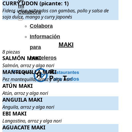
CURRY UDON (picante: 1)
CURRY UDON (picante: 1)
. Fideos udon salteados con gambas, pol
mí
Fideos udon salteados con gambas, pollo y salsa de
Colabora
soja dulce, mango y curry japonés
.
.
Colabora
Información
MAKI
para
8 piezas
SALMÓN MAKI
SALMÓN MAKI
. Salmón, arroz y alga nori
.
hosteleros
Salmón, arroz y alga nori
MANTEQUILLA MAKI
MANTEQUILLA MAKI
. Pez mantequilla, arroz y alga nori
.
Pez mantequilla, arroz y alga nori
ATÚN MAKI
ATÚN MAKI
. Atún, arroz y alga nori
.
Atún, arroz y alga nori
ANGUILA MAKI
ANGUILA MAKI
. Anguila, arroz y alga nori
.
Anguila, arroz y alga nori
EBI MAKI
EBI MAKI
. Langostino, arroz y alga nori
.
Langostino, arroz y alga nori
AGUACATE MAKI
AGUACATE MAKI
. Aguacate, arroz y alga nori
.