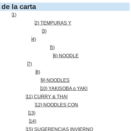
de la carta
1)
2) TEMPURAS Y
3)
4)
5)
6) NOODLE
7)
8)
9) NOODLES
10) YAKISOBA o YAKI
11) CURRY & THAI
12) NOODLES CON
13)
14)
15) SUGERENCIAS INVIERNO