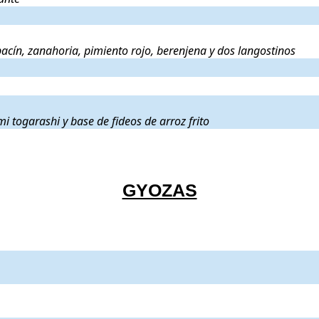
do de verduras ecológicas con calabacín, zanahoria, pimiento rojo, beren
bacín, zanahoria, pimiento rojo, berenjena y dos langostinos
brócoli, salsa chile dulce, shichimi togarashi y base de fideos de arroz 
i togarashi y base de fideos de arroz frito
GYOZAS
 con curry
.
 ajetes
.