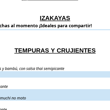
IZAKAYAS
 ¡Ideales para compartir!
echas al momento ¡Ideales para compartir!
.
.
TEMPURAS Y CRUJIENTES
 de soja, setas y bambú, con salsa thai semipicante
.
tas y bambú, con salsa thai semipicante
alsa thai semipicante
.
cante
esa y kimuchi no moto
.
kimuchi no moto
icante
.
ante