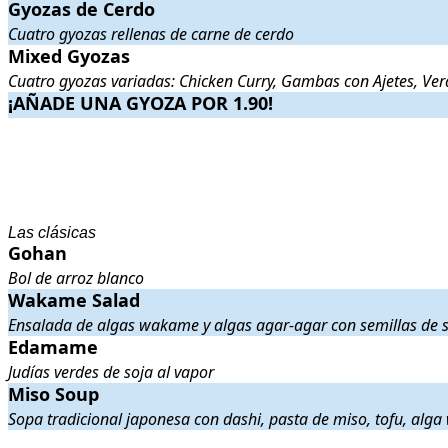
Gyozas de Cerdo
Gyozas de Cerdo
. Cuatro gyozas rellenas de carne de cerdo
.
Cuatro gyozas rellenas de carne de cerdo
Mixed Gyozas
Mixed Gyozas
. Cuatro gyozas variadas: Chicken Curry, Gambas con
Cuatro gyozas variadas: Chicken Curry, Gambas con Ajetes, Ver
¡AÑADE UNA GYOZA POR 1.90!
¡AÑADE UNA GYOZA POR 1.90!
.
.
.
.
Las clásicas
Gohan
Gohan
. Bol de arroz blanco
.
Bol de arroz blanco
Wakame Salad
Wakame Salad
. Ensalada de algas wakame y algas agar-agar con sem
Ensalada de algas wakame y algas agar-agar con semillas de
Edamame
Edamame
. Judías verdes de soja al vapor
.
Judías verdes de soja al vapor
Miso Soup
Miso Soup
. Sopa tradicional japonesa con dashi, pasta de miso, tofu,
Sopa tradicional japonesa con dashi, pasta de miso, tofu, alga
.
.