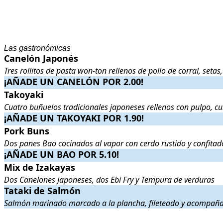
Las gastronómicas
Canelón Japonés
Canelón Japonés
. Tres rollitos de pasta won-ton rellenos de pollo de 
Tres rollitos de pasta won-ton rellenos de pollo de corral, seta
¡AÑADE UN CANELÓN POR 2.00!
¡AÑADE UN CANELÓN POR 2.00!
.
.
Takoyaki
Takoyaki
. Cuatro buñuelos tradicionales japoneses rellenos con pulp
Cuatro buñuelos tradicionales japoneses rellenos con pulpo, c
¡AÑADE UN TAKOYAKI POR 1.90!
¡AÑADE UN TAKOYAKI POR 1.90!
.
.
Pork Buns
Pork Buns
. Dos panes Bao cocinados al vapor con cerdo rustido y con
Dos panes Bao cocinados al vapor con cerdo rustido y confitado
¡AÑADE UN BAO POR 5.10!
¡AÑADE UN BAO POR 5.10!
.
.
Mix de Izakayas
Mix de Izakayas
. Dos Canelones Japoneses, dos Ebi Fry y Tempura 
Dos Canelones Japoneses, dos Ebi Fry y Tempura de verduras
Tataki de Salmón
Tataki de Salmón
. Salmón marinado marcado a la plancha, fileteado 
Salmón marinado marcado a la plancha, fileteado y acompañad
.
.