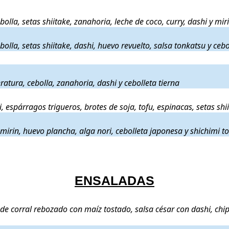
al rebozadas, cebolla, setas shiitake, zanahoria, leche de coco, curry, d
olla, setas shiitake, zanahoria, leche de coco, curry, dashi y mir
as, cebolla, setas shiitake, dashi, huevo revuelto, salsa tonkatsu y cebo
olla, setas shiitake, dashi, huevo revuelto, salsa tonkatsu y cebo
baja temperatura, cebolla, zanahoria, dashi y cebolleta tierna
.
ratura, cebolla, zanahoria, dashi y cebolleta tierna
tal Heura, brócoli, espárragos trigueros, brotes de soja, tofu, espinacas,
i, espárragos trigueros, brotes de soja, tofu, espinacas, setas sh
shi, mirin, huevo plancha, alga nori, cebolleta japonesa y shichimi toga
mirin, huevo plancha, alga nori, cebolleta japonesa y shichimi t
ENSALADAS
huga de pollo de corral rebozado con maíz tostado, salsa césar con dash
e corral rebozado con maíz tostado, salsa césar con dashi, chip