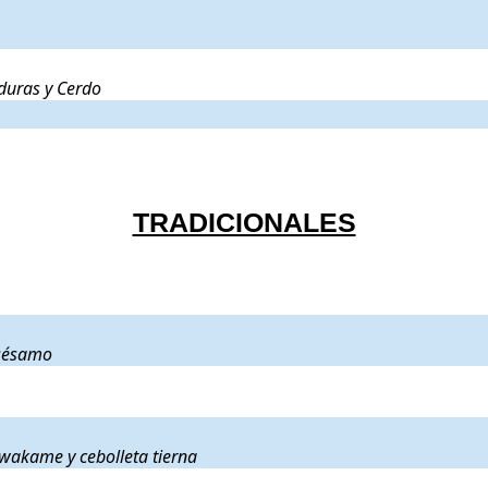
 Ajetes, Verduras y Cerdo
.
duras y Cerdo
TRADICIONALES
illas de sésamo
.
 sésamo
 alga wakame y cebolleta tierna
.
 wakame y cebolleta tierna