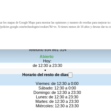
izar los mapas de Google Maps para mostrar las opiniones y numero de reseñas para mejorar tu 
Udon Glòries
//policies.google.com/technologies/cookies?hl=es. Si tienes menos de 16 años y deseas dar tu c
Restaurante asiático
Centro Comercial Westfield Glòries, Barcelona
Teléfono 934 861 314
Abierto
Hoy:
de 12:30 a 23:30
Horario del resto de dias
Viernes: de 12:30 a 0:00
Sábado: 12:30 a 0:00
Domingo: de 12:30 a 23:30
Lunes: de 12:30 a 23:30
Martes: de 12:30 a 23:30
Miércoles: 12:30 a 23:30