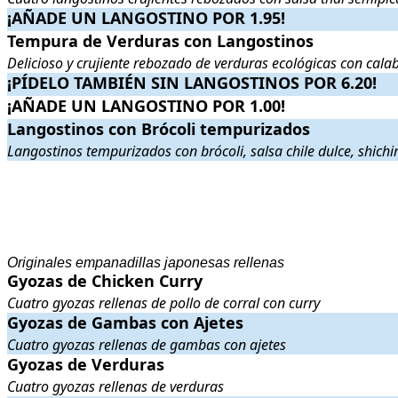
¡AÑADE UN LANGOSTINO POR 1.95!
¡AÑADE UN LANGOSTINO POR 1.95!
.
.
Tempura de Verduras con Langostinos
Tempura de Verduras con Langostinos
. Delicioso y crujiente reboza
Delicioso y crujiente rebozado de verduras ecológicas con cala
¡PÍDELO TAMBIÉN SIN LANGOSTINOS POR 6.20!
¡PÍDELO TAMBIÉN SIN LANGOSTINOS POR 6.20!
.
.
¡AÑADE UN LANGOSTINO POR 1.00!
¡AÑADE UN LANGOSTINO POR 1.00!
.
.
Langostinos con Brócoli tempurizados
Langostinos con Brócoli tempurizados
. Langostinos tempurizados con 
Langostinos tempurizados con brócoli, salsa chile dulce, shichim
.
.
Originales empanadillas japonesas rellenas
Gyozas de Chicken Curry
Gyozas de Chicken Curry
. Cuatro gyozas rellenas de pollo de corral
Cuatro gyozas rellenas de pollo de corral con curry
Gyozas de Gambas con Ajetes
Gyozas de Gambas con Ajetes
. Cuatro gyozas rellenas de gambas con
Cuatro gyozas rellenas de gambas con ajetes
Gyozas de Verduras
Gyozas de Verduras
. Cuatro gyozas rellenas de verduras
.
Cuatro gyozas rellenas de verduras