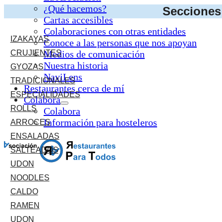
¿Qué hacemos?
Secciones 
Cartas accesibles
Colaboraciones con otras entidades
IZAKAYAS
Conoce a las personas que nos apoyan
CRUJIENTES
Medios de comunicación
Nuestra historia
GYOZAS
NaviLens
TRADICIONALES
Restaurantes cerca de mí
ESPECIALIDADES
Colabora
ROLLS
Colabora
Información para hosteleros
ARROCES
ENSALADAS
SALTEADOS
UDON
NOODLES
CALDO
RAMEN
UDON