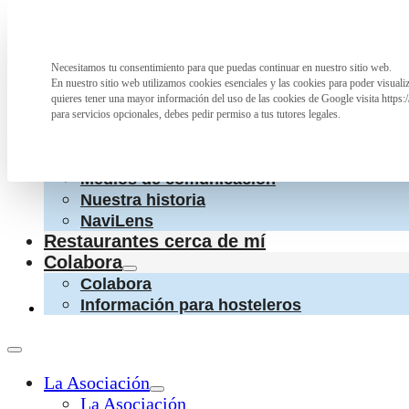
Saltar al contenido principal
Saltar al pie de página
La Asociación
Necesitamos tu consentimiento para que puedas continuar en nuestro sitio web.
Preferencia de privacidad
La Asociación
En nuestro sitio web utilizamos cookies esenciales y las cookies para poder visual
¿Qué hacemos?
quieres tener una mayor información del uso de las cookies de Google visita https:
Cartas accesibles
para servicios opcionales, debes pedir permiso a tus tutores legales.
Colaboraciones con otras entidades
Conoce a las personas que nos apoyan
Medios de comunicación
Nuestra historia
NaviLens
Restaurantes cerca de mí
Colabora
Colabora
Información para hosteleros
La Asociación
La Asociación