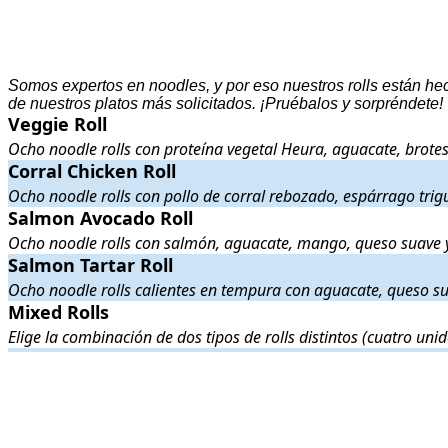
Somos expertos en noodles, y por eso nuestros rolls están hec
de nuestros platos más solicitados. ¡Pruébalos y sorpréndete!
Veggie Roll
Veggie Roll
. Ocho noodle rolls con proteína vegetal Heura, aguacate
Ocho noodle rolls con proteína vegetal Heura, aguacate, brote
Corral Chicken Roll
Corral Chicken Roll
. Ocho noodle rolls con pollo de corral rebozado
Ocho noodle rolls con pollo de corral rebozado, espárrago trig
Salmon Avocado Roll
Salmon Avocado Roll
. Ocho noodle rolls con salmón, aguacate, mang
Ocho noodle rolls con salmón, aguacate, mango, queso suave y 
Salmon Tartar Roll
Salmon Tartar Roll
. Ocho noodle rolls calientes en tempura con aguac
Ocho noodle rolls calientes en tempura con aguacate, queso sua
Mixed Rolls
Mixed Rolls
. Elige la combinación de dos tipos de rolls distintos (cua
Elige la combinación de dos tipos de rolls distintos (cuatro unid
.
.