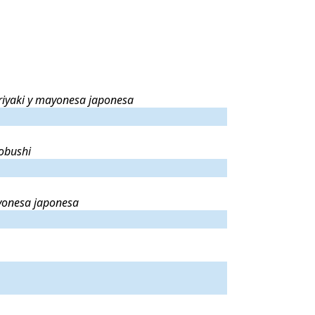
alsa teriyaki y mayonesa japonesa
.
teriyaki y mayonesa japonesa
shi
.
uobushi
yonesa japonesa
.
ayonesa japonesa