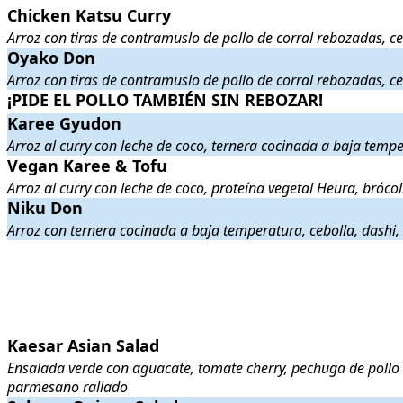
Chicken Katsu Curry
Chicken Katsu Curry
. Arroz con tiras de contramuslo de pollo de corr
Arroz con tiras de contramuslo de pollo de corral rebozadas, ceb
Oyako Don
Oyako Don
. Arroz con tiras de contramuslo de pollo de corral rebozad
Arroz con tiras de contramuslo de pollo de corral rebozadas, ceb
¡PIDE EL POLLO TAMBIÉN SIN REBOZAR!
¡PIDE EL POLLO TAMBIÉN SIN REBOZAR!
.
.
Karee Gyudon
Karee Gyudon
. Arroz al curry con leche de coco, ternera cocinada a 
Arroz al curry con leche de coco, ternera cocinada a baja tempe
Vegan Karee & Tofu
Vegan Karee & Tofu
. Arroz al curry con leche de coco, proteína vege
Arroz al curry con leche de coco, proteína vegetal Heura, brócol
Niku Don
Niku Don
. Arroz con ternera cocinada a baja temperatura, cebolla, da
Arroz con ternera cocinada a baja temperatura, cebolla, dashi, 
.
.
Kaesar Asian Salad
Kaesar Asian Salad
. Ensalada verde con aguacate, tomate cherry, pec
Ensalada verde con aguacate, tomate cherry, pechuga de pollo d
parmesano rallado