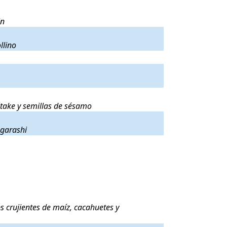
ashi y mirin
.
in
llino
.
llino
 setas shiitake y semillas de sésamo
.
iitake y semillas de sésamo
rashi
.
ogarashi
i, chips crujientes de maíz, cacahuetes y parmesano rallado
.
s crujientes de maíz, cacahuetes y