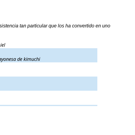
istencia tan particular que los ha convertido en uno
el
.
iel
iente y mayonesa de kimuchi
.
mayonesa de kimuchi