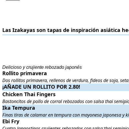
Las Izakayas son tapas de inspiración asiática hechas al momento
Las Izakayas son tapas de inspiración asiática h
.
.
Delicioso y crujiente rebozado japonés
Rollito primavera
Rollito primavera
. Dos rollitos primavera, rellenos de verdura, fideos
Dos rollitos primavera, rellenos de verdura, fideos de soja, se
¡AÑADE UN ROLLITO POR 2.80!
¡AÑADE UN ROLLITO POR 2.80!
.
.
Chicken Thai Fingers
Chicken Thai Fingers
. Bastoncitos de pollo de corral rebozados con s
Bastoncitos de pollo de corral rebozados con salsa thai semipi
Ika Tempura
Ika Tempura
. Finas tiras de calamar en tempura con mayonesa japon
Finas tiras de calamar en tempura con mayonesa japonesa y 
Ebi Fry
Ebi Fry
. Cuatro langostinos crujientes rebozados con salsa thai semip
Cuatro langostinos crujientes rebozados con salsa thai semipic