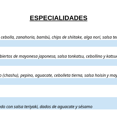
ESPECIALIDADES
corral, setas, cebolla, zanahoria, bambú, chips de shiitake, alga nori, s
s, cebolla, zanahoria, bambú, chips de shiitake, alga nori, salsa 
o, cubiertos de mayonesa japonesa, salsa tonkatsu, cebollino y katsuobu
ubiertos de mayonesa japonesa, salsa tonkatsu, cebollino y kats
fitado (chashu), pepino, aguacate, cebolleta tierna, salsa hoisin y ma
 (chashu), pepino, aguacate, cebolleta tierna, salsa hoisin y m
de verduras
.
y acompañado con salsa teriyaki, dados de aguacate y sésamo
.
o con salsa teriyaki, dados de aguacate y sésamo