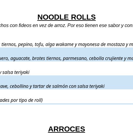
NOODLE ROLLS
hos con fideos en vez de arroz. Por eso tienen ese sabor y cons
, brotes tiernos, pepino, tofu, alga wakame y mayonesa de mostaza y mi
s tiernos, pepino, tofu, alga wakame y mayonesa de mostaza y m
, espárrago triguero, aguacate, brotes tiernos, parmesano, cebolla cruj
uero, aguacate, brotes tiernos, parmesano, cebolla crujiente y 
o, queso suave y salsa teriyaki
.
salsa teriyaki
ate, queso suave, cebollino y tartar de salmón con salsa teriyaki
.
ve, cebollino y tartar de salmón con salsa teriyaki
tro unidades por tipo de roll)
.
ades por tipo de roll)
ARROCES