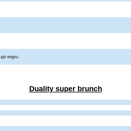
. Precio:
10,50€
. Precios:
10,50€
y
.
0€
. Precios:
9,00€
y
.
,00€
y
.
glaseadas con miel de ajo negro.
. Precio:
17,00€
. Precios:
17,00€
y
.
 ajo negro.
Duality super brunch