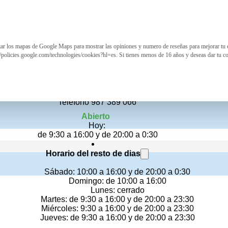
izar los mapas de Google Maps para mostrar las opiniones y numero de reseñas para mejorar tu 
Duality Bar & Food
//policies.google.com/technologies/cookies?hl=es. Si tienes menos de 16 años y deseas dar tu c
Bar Restaurante
Calle Vazquez De Mella 12, León
Teléfono 987 389 066
Abierto
Hoy:
de 9:30 a 16:00 y de 20:00 a 0:30
Horario del resto de dias
Sábado: 10:00 a 16:00 y de 20:00 a 0:30
Domingo: de 10:00 a 16:00
Lunes: cerrado
Martes: de 9:30 a 16:00 y de 20:00 a 23:30
Miércoles: 9:30 a 16:00 y de 20:00 a 23:30
Jueves: de 9:30 a 16:00 y de 20:00 a 23:30