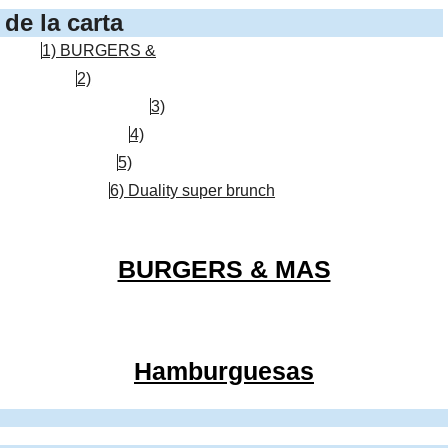
de la carta
1) BURGERS &
2)
3)
4)
5)
6) Duality super brunch
BURGERS & MAS
Hamburguesas