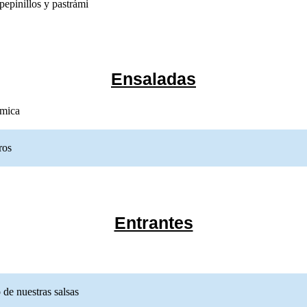
pepinillos y pastrámi
Ensaladas
n balsámica
. Precio:
9,50€
. Precios:
9,50€
y
.
ámica
vos camperos
. Precio:
10,00€
. Precios:
10,00€
y
.
ros
Entrantes
lo y cheddar.
. Precio:
10,50€
. Precios:
10,50€
y
.
ra acompañado de nuestras salsas
. Precio:
11,50€
. Precios:
11,50€
y
.
 de nuestras salsas