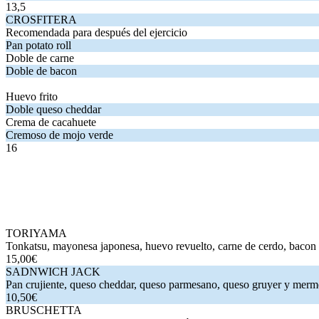
13,5
.
. Precio:
. Precios:
y
.
13,5
CROSFITERA
.
. Precio:
. Precios:
y
.
CROSFITERA
Recomendada para después del ejercicio
.
. Precio:
. Precios:
y
.
Recomendada para después del ejercicio
Pan potato roll
.
. Precio:
. Precios:
y
.
Pan potato roll
Doble de carne
.
. Precio:
. Precios:
y
.
Doble de carne
Doble de bacon
.
. Precio:
. Precios:
y
.
Doble de bacon
Huevo frito
.
. Precio:
. Precios:
y
.
Huevo frito
Doble queso cheddar
.
. Precio:
. Precios:
y
.
Doble queso cheddar
Crema de cacahuete
.
. Precio:
. Precios:
y
.
Crema de cacahuete
Cremoso de mojo verde
.
. Precio:
. Precios:
y
.
Cremoso de mojo verde
16
.
. Precio:
. Precios:
y
.
16
.
. Precio:
. Precios:
y
.
TORIYAMA
. Tonkatsu, mayonesa japonesa, huevo revuelto, carne 
TORIYAMA
Tonkatsu, mayonesa japonesa, huevo revuelto, carne de cerdo, bacon
15,00€
SADNWICH JACK
. Pan crujiente, queso cheddar, queso parmesa
SADNWICH JACK
Pan crujiente, queso cheddar, queso parmesano, queso gruyer y mer
10,50€
BRUSCHETTA
. Pan bruschetta, mayonesa de mostaza, rúcula, queso
BRUSCHETTA