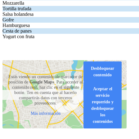
Mozzarella
.
. Precio:
. Precios:
y
.
Mozzarella
Tortilla trufada
.
. Precio:
. Precios:
y
.
Tortilla trufada
Salsa holandesa
.
. Precio:
. Precios:
y
.
Salsa holandesa
Gofre
.
. Precio:
. Precios:
y
.
Gofre
Hamburguesa
.
. Precio:
. Precios:
y
.
Hamburguesa
Cesta de panes
.
. Precio:
. Precios:
y
.
Cesta de panes
Yogurt con fruta
.
. Precio:
. Precios:
y
.
Yogurt con fruta
.
. Precio:
. Precios:
y
.
Desbloquear
contenido
Estás viendo un contenido de marcador de
posición de
Google Maps
. Para acceder al
contenido real, haz clic en el siguiente
Aceptar el
botón. Ten en cuenta que al hacerlo
servicio
compartirás datos con terceros
requerido y
proveedores.
desbloquear
Más información
los
contenidos