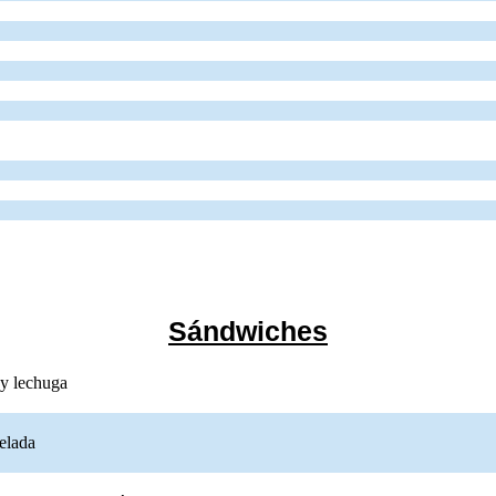
Sándwiches
de cerdo, bacon y lechuga
. Precio:
15,00€
. Precios:
15,00€
y
.
 y lechuga
no, queso gruyer y mermelada
. Precio:
10,50€
. Precios:
10,50€
y
.
melada
 picante, salsa de pepinillos y pastrámi
. Precio:
12,50€
. Precios:
12,5