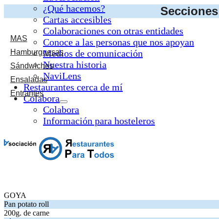
¿Qué hacemos?
Secciones 
Cartas accesibles
Colaboraciones con otras entidades
MAS
Conoce a las personas que nos apoyan
Hamburguesas
Medios de comunicación
Nuestra historia
Sándwiches
NaviLens
Ensaladas
Restaurantes cerca de mí
Entrantes
Colabora
Colabora
Información para hosteleros
GOYA
.
. Precio:
. Precios:
y
.
GOYA
Pan potato roll
.
. Precio:
. Precios:
y
.
Pan potato roll
200g. de carne
.
. Precio:
. Precios:
y
.
200g. de carne