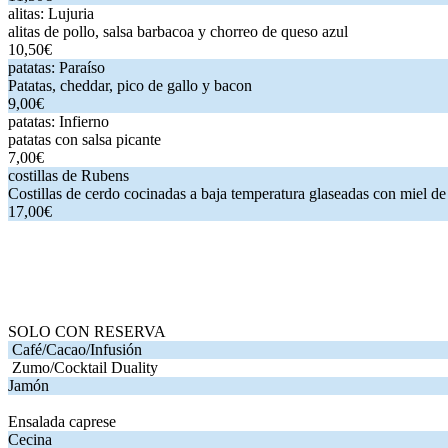
alitas: Lujuria
. alitas de pollo, salsa barbacoa y chorreo de queso azul
alitas: Lujuria
alitas de pollo, salsa barbacoa y chorreo de queso azul
10,50€
patatas: Paraíso
. Patatas, cheddar, pico de gallo y bacon
. Precio:
9,0
patatas: Paraíso
Patatas, cheddar, pico de gallo y bacon
9,00€
patatas: Infierno
. patatas con salsa picante
. Precio:
7,00€
. Precios:
7
patatas: Infierno
patatas con salsa picante
7,00€
costillas de Rubens
. Costillas de cerdo cocinadas a baja temperatura 
costillas de Rubens
Costillas de cerdo cocinadas a baja temperatura glaseadas con miel de
17,00€
.
. Precio:
. Precios:
y
.
SOLO CON RESERVA
.
. Precio:
. Precios:
y
.
SOLO CON RESERVA
Café/Cacao/Infusión
.
. Precio:
. Precios:
y
.
Café/Cacao/Infusión
Zumo/Cocktail Duality
.
. Precio:
. Precios:
y
.
Zumo/Cocktail Duality
Jamón
.
. Precio:
. Precios:
y
.
Jamón
Ensalada caprese
.
. Precio:
. Precios:
y
.
Ensalada caprese
Cecina
.
. Precio:
. Precios:
y
.
Cecina