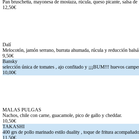
Pan bruschetta, mayonesa de mostaza, rúcula, queso picante, salsa de 
12,50€
.
. Precio:
. Precios:
y
.
Dalí
. Melocotón, jamón serrano, burrata ahumada, rúcula y reducció
Dalí
Melocotón, jamón serrano, burrata ahumada, rúcula y reducción bals
9,50€
Bansky
. selección única de tomates , ajo confitado y ¡¡¡BUM!!! hue
Bansky
selección única de tomates , ajo confitado y ¡¡¡BUM!!! huevos campe
10,00€
.
. Precio:
. Precios:
y
.
MALAS PULGAS
. Nachos, chile con carne, guacamole, pico de gal
MALAS PULGAS
Nachos, chile con carne, guacamole, pico de gallo y cheddar.
10,50€
TAKASHI
. 400 grs de pollo marinado estilo duality , toque de fritu
TAKASHI
400 grs de pollo marinado estilo duality , toque de fritura acompañado
11,50€