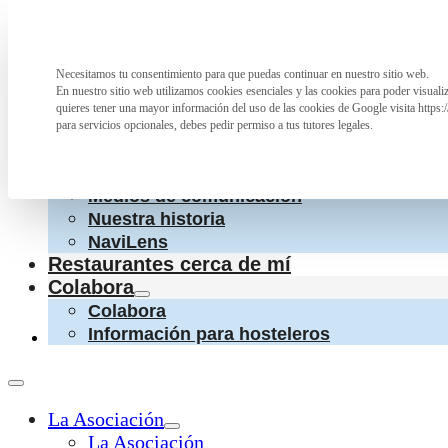
Saltar al contenido principal
Saltar al pie de página
La Asociación
Necesitamos tu consentimiento para que puedas continuar en nuestro sitio web.
Preferencia de privacidad
La Asociación
En nuestro sitio web utilizamos cookies esenciales y las cookies para poder visual
¿Qué hacemos?
quieres tener una mayor información del uso de las cookies de Google visita https:
Cartas accesibles
para servicios opcionales, debes pedir permiso a tus tutores legales.
Colaboraciones con otras entidades
Conoce a las personas que nos apoyan
Medios de comunicación
Nuestra historia
NaviLens
Restaurantes cerca de mí
Colabora
Colabora
Información para hosteleros
La Asociación
La Asociación