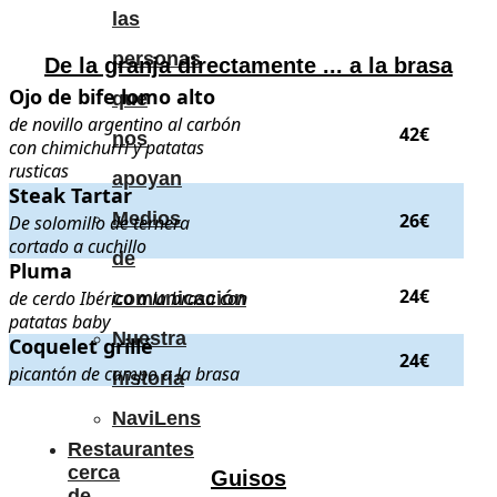
las
personas
De la granja directamente ... a la brasa
Ojo de bife lomo alto
Ojo de bife lomo alto
. de novillo argentino al carbón con chimichurri 
que
de novillo argentino al carbón
42€
nos
con chimichurri y patatas
rusticas
apoyan
Steak Tartar
Steak Tartar
. De solomillo de ternera cortado a cuchillo
. Precio:
26€
Medios
26€
De solomillo de ternera
cortado a cuchillo
de
Pluma
Pluma
. de cerdo Ibérico a la brasa con patatas baby
. Precio:
24€
.
24€
de cerdo Ibérico a la brasa con
comunicación
patatas baby
Nuestra
Coquelet grillé
Coquelet grillé
. picantón de campo a la brasa
. Precio:
24€
.
24€
picantón de campo a la brasa
historia
.
.
NaviLens
Restaurantes
cerca
Guisos
de