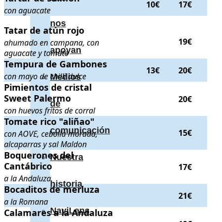
10€
17€
con aguacate
nos
Tatar de atún rojo
Tatar de atún rojo
. ahumado en campana, con aguacate y tomat
19€
ahumado en campana, con
apoyan
aguacate y tomate
Tempura de Gambones
Tempura de Gambones
. con mayo de chilli dulce
. Precios:
13€
13€
20€
con mayo de chilli dulce
Medios
Pimientos de cristal Sweet Palermo
Pimientos de cristal
. con huevos fritos de corral
.
Sweet Palermo
20€
de
con huevos fritos de corral
Tomate rico "aliñao"
Tomate rico "aliñao"
. con AOVE, cebolla morada, alcaparras y
comunicación
15€
con AOVE, cebolla morada,
alcaparras y sal Maldon
Boquerones del Cantábrico
Boquerones del
. a la Andaluza
. Precio:
17€
.
Nuestra
Cantábrico
17€
a la Andaluza
historia
Bocaditos de merluza
Bocaditos de merluza
. a la Romana
. Precio:
21€
.
21€
a la Romana
NaviLens
Calamares a la Andaluza
Calamares a la Andaluza
. con salsa de tomate asado picante
. Pr