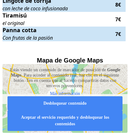
Lingote de torrija
8€
con leche de coco infusionada
Tiramisú
Tiramisú
. el original
. Precio:
7€
.
7€
el original
Panna cotta
Panna cotta
. Con frutas de la pasión
. Precio:
7€
.
7€
Con frutas de la pasión
.
.
Mapa de Google Maps
Estás viendo un contenido de marcador de posición de
Google
Maps
. Para acceder al contenido real, haz clic en el siguiente
botón. Ten en cuenta que al hacerlo compartirás datos con
terceros proveedores.
Más información
Desbloquear contenido
Aceptar el servicio requerido y desbloquear los
contenidos