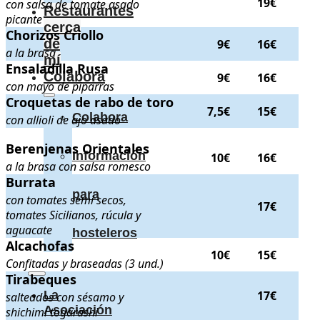
19€
con salsa de tomate asado
Restaurantes
picante
cerca
Chorizos Criollo
Chorizos Criollo
. a la brasa
. Precios:
9€
y
16€
.
de
9€
16€
a la brasa
mí
Ensaladilla Rusa
Ensaladilla Rusa
. con mayo de piparras
. Precios:
9€
y
16€
.
Colabora
9€
16€
con mayo de piparras
Croquetas de rabo de toro
Croquetas de rabo de toro
. con allioli de ajo asado
. Precios:
7,5€
7,5€
15€
Colabora
con allioli de ajo asado
Berenjenas Orientales
Berenjenas Orientales
. a la brasa con salsa romesco
. Precios:
10
Información
10€
16€
a la brasa con salsa romesco
Burrata
Burrata
. con tomates semi secos, tomates Sicilianos, rúcula y ag
para
con tomates semi secos,
17€
tomates Sicilianos, rúcula y
aguacate
hosteleros
Alcachofas
Alcachofas
. Confitadas y braseadas (3 und.)
. Precios:
10€
y
15€
10€
15€
Confitadas y braseadas (3 und.)
Tirabeques
Tirabeques
. salteados con sésamo y shichimi togarashi
. Precio:
1
La
17€
salteados con sésamo y
Asociación
shichimi togarashi