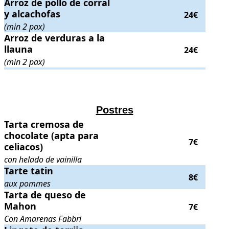
Arroz de pollo de corral y alcachofas
Arroz de pollo de corral
. (min 2 pax)
. Precio:
24€
.
y alcachofas
24€
(min 2 pax)
Arroz de verduras a la llauna
Arroz de verduras a la
. (min 2 pax)
. Precio:
24€
.
llauna
24€
(min 2 pax)
.
.
Postres
Tarta cremosa de chocolate (apta para celiacos)
Tarta cremosa de
. con helado de vainill
chocolate (apta para
7€
celiacos)
con helado de vainilla
Tarte tatin
Tarte tatin
. aux pommes
. Precio:
8€
.
8€
aux pommes
Tarta de queso de Mahon
Tarta de queso de
. Con Amarenas Fabbri
. Precio:
7€
.
Mahon
7€
Con Amarenas Fabbri
Lingote de torrija
. con leche de coco infusionada
. Precio:
8€
.