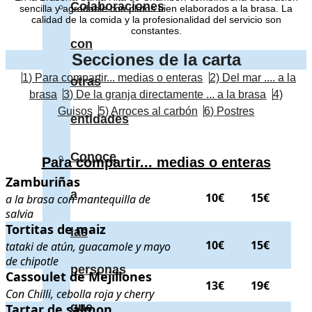
Colaboraciones
sencilla y agradable con platos bien elaborados a la brasa. La
calidad de la comida y la profesionalidad del servicio son
constantes.
con
Secciones de la carta
1) Para compartir... medias o enteras
2) Del mar .... a la
otras
brasa
3) De la granja directamente ... a la brasa
4)
Guisos
5) Arroces al carbón
6) Postres
entidades
Conoce
Para compartir... medias o enteras
Zamburiñas
Zamburiñas
. a la brasa con mantequilla de salvia
. Precios:
10€
a
10€
15€
a la brasa con mantequilla de
salvia
Tortitas de maiz
Tortitas de maiz
. tataki de atún, guacamole y mayo de chipotle
.
las
10€
15€
tataki de atún, guacamole y mayo
de chipotle
personas
Cassoulet de Mejillones
Cassoulet de Mejillones
. Con Chilli, cebolla roja y cherry
. Preci
13€
19€
Con Chilli, cebolla roja y cherry
que
Tartar de salmon
Tartar de salmon
. con aguacate
. Precios:
10€
y
17€
.