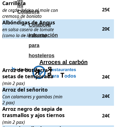
Carrillera
Carrillera
. de cerdo ibérico al mole con cremoso de boniato
. Precio:
mí
25€
de cerdo ibérico al mole con
Colabora
cremoso de boniato
Albóndigas de Angus
Albóndigas de Angus
. en salsa casera de tomate (como la de la abuel
Colabora
20€
en salsa casera de tomate
(como la de la abuela)
Información
.
.
para
hosteleros
Arroces al carbón
Arroz de butifarra y setas de temporada
Arroz de butifarra y
. (min 2 pax)
. Precio:
24€
.
setas de temporada
24€
(min 2 pax)
Arroz del señorito
Arroz del señorito
. Con calamares y gambas (min 2 pax)
. Precio:
24
24€
Con calamares y gambas (min
2 pax)
Arroz negro de sepia de trasmallos y ajos tiernos
Arroz negro de sepia de
. (min 2 pax)
. Preci
trasmallos y ajos tiernos
24€
(min 2 pax)