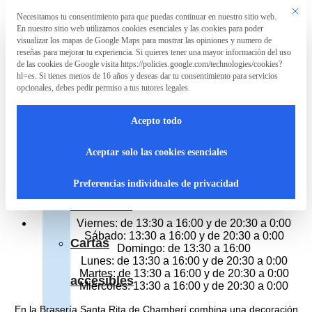
Saltar al contenido principal
Saltar al pie de página
Este bo
Necesitamos tu consentimiento para que puedas continuar en nuestro sitio web.
Preferencia de privacidad
En nuestro sitio web utilizamos cookies esenciales y las cookies para poder
La
visualizar los mapas de Google Maps para mostrar las opiniones y numero de
Asociación
reseñas para mejorar tu experiencia. Si quieres tener una mayor información del uso
de las cookies de Google visita https://policies.google.com/technologies/cookies?
Brasería Santa Rita
hl=es. Si tienes menos de 16 años y deseas dar tu consentimiento para servicios
opcionales, debes pedir permiso a tus tutores legales.
La
Parrilla
Calle De Sta. Feliciana 16, Madrid
Acepto todo
Teléfono 912 220 131
Asociación
Cerrado
Aceptar solo las cookies esenciales
Hoy:
¿Qué
de 13:30 a 16:00 y de 20:30 a 0:00
Preferencias individuales de privacidad
Horario del resto de dias
hacemos?
Viernes: de 13:30 a 16:00 y de 20:30 a 0:00
Sábado: 13:30 a 16:00 y de 20:30 a 0:00
Cartas
Domingo: de 13:30 a 16:00
Lunes: de 13:30 a 16:00 y de 20:30 a 0:00
Martes: de 13:30 a 16:00 y de 20:30 a 0:00
accesibles
Miércoles: 13:30 a 16:00 y de 20:30 a 0:00
En la Brasería Santa Rita de Chamberí combina una decoración