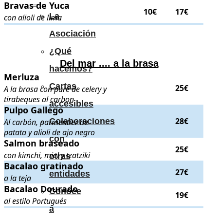
Bravas de Yuca
Bravas de Yuca
. con alioli de lima
. Precios:
10€
y
17€
.
10€
17€
La
con alioli de lima
.
.
Asociación
¿Qué
Del mar .... a la brasa
hacemos?
Merluza
Merluza
. A la brasa con puré de celery y tirabeques al carbon
. Preci
Cartas
25€
A la brasa con puré de celery y
tirabeques al carbon
accesibles
Pulpo Gallego
Pulpo Gallego
. Al carbón, parmentier de patata y alioli de ajo negro
.
28€
Colaboraciones
Al carbón, parmentier de
patata y alioli de ajo negro
con
Salmon braseado
Salmon braseado
. con kimchi, miel y tzatziki
. Precio:
25€
.
25€
con kimchi, miel y tzatziki
otras
Bacalao gratinado
Bacalao gratinado
. a la teja
. Precio:
27€
.
27€
entidades
a la teja
Bacalao Dourado
Bacalao Dourado
. al estilo Portugués
. Precio:
19€
.
Conoce
19€
al estilo Portugués
a
.
.