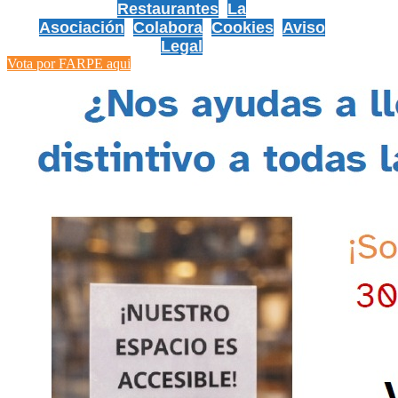
Restaurantes
La
Asociación
Colabora
Cookies
Aviso
Legal
Vota por FARPE aqui