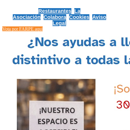
Restaurantes
La
Asociación
Colabora
Cookies
Aviso
Legal
Vota por FARPE aqui