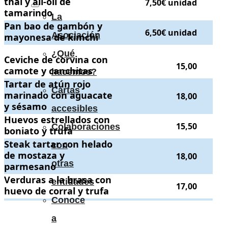
thai y ali-oli de
7,50€ unidad
tamarindo
La
Pan bao de gambón y mayonesa de kimchi
Pan bao de gambón y
.
. Precio:
6,50€ unidad
.
6,50€ unidad
Asociación
mayonesa de kimchi
¿Qué
Ceviche de corvina con camote y canchitas
Ceviche de corvina con
.
. Precio:
15,00
.
15,00
camote y canchitas
hacemos?
Tartar de atún rojo marinado con aguacate y sésamo
Tartar de atún rojo
.
. Precio:
18,00
.
Cartas
marinado con aguacate
18,00
y sésamo
accesibles
Huevos estrellados con boniato y trufa
Huevos estrellados con
.
. Precio:
15,50
.
15,50
Colaboraciones
boniato y trufa
Steak tartar con helado de mostaza y parmesano
Steak tartar con helado
.
. Precio:
18,00
.
con
de mostaza y
18,00
otras
parmesano
Verduras a la brasa con huevo de corral y trufa
Verduras a la brasa con
.
. Precio:
17,00
.
entidades
17,00
huevo de corral y trufa
Conoce
.
.
a