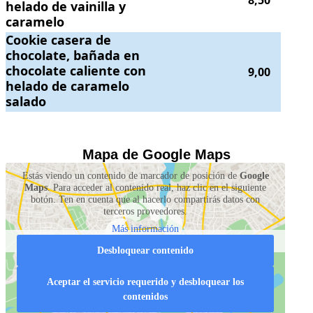
8,50
helado de vainilla y
caramelo
Cookie casera de chocolate, bañada en chocolate caliente con helado 
Cookie casera de
chocolate, bañada en
chocolate caliente con
9,00
helado de caramelo
salado
.
.
Mapa de Google Maps
Estás viendo un contenido de marcador de posición de
Google
Maps
. Para acceder al contenido real, haz clic en el siguiente
botón. Ten en cuenta que al hacerlo compartirás datos con
terceros proveedores.
Más información
Desbloquear contenido
Aceptar el servicio requerido y desbloquear los
contenidos