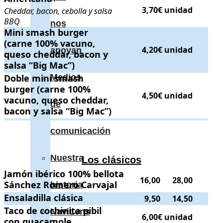
3,70€ unidad
Cheddar, bacon, cebolla y salsa
BBQ
nos
Mini smash burger (carne 100% vacuno, queso cheddar, bacon y
Mini smash burger
(carne 100% vacuno,
4,20€ unidad
apoyan
queso cheddar, bacon y
salsa “Big Mac”)
Doble mini smash burger (carne 100% vacuno, queso cheddar, ba
Doble mini smash
Medios
burger (carne 100%
4,50€ unidad
vacuno, queso cheddar,
de
bacon y salsa “Big Mac”)
.
.
comunicación
Nuestra
Los clásicos
Jamón ibérico 100% bellota Sánchez Romero Carvajal
Jamón ibérico 100% bellota
.
. Precios:
16,
16,00
28,00
Sánchez Romero Carvajal
historia
Ensaladilla clásica
Ensaladilla clásica
.
. Precios:
9,50
y
14,50
.
9,50
14,50
Taco de cochinita pibil con guacamole
Taco de cochinita pibil
.
. Precio:
6,00€ unidad
.
NaviLens
6,00€ unidad
con guacamole