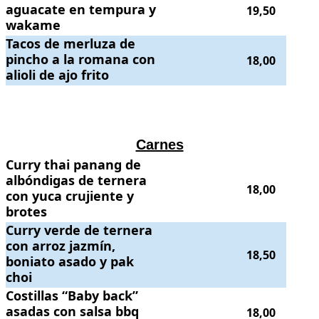
aguacate en tempura y
19,50
wakame
Tacos de merluza de pincho a la romana con alioli de ajo frito
Tacos de merluza de
.
. Prec
pincho a la romana con
18,00
alioli de ajo frito
.
.
Carnes
Curry thai panang de albóndigas de ternera con yuca crujiente y brote
Curry thai panang de
albóndigas de ternera
18,00
con yuca crujiente y
brotes
Curry verde de ternera con arroz jazmín, boniato asado y pak choi
Curry verde de ternera
.
. 
con arroz jazmín,
18,50
boniato asado y pak
choi
Costillas “Baby back” asadas con salsa bbq thai y patata capricho
Costillas “Baby back”
.
. 
asadas con salsa bbq
18,00