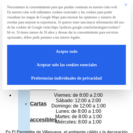
Saltar al contenido principal
Saltar al pie de página
Este bo
Necesitamos tu consentimiento para que puedas continuar en nuestro sitio web.
Preferencia de privacidad
En nuestro sitio web utilizamos cookies esenciales y las cookies para poder
La
visualizar los mapas de Google Maps para mostrar las opiniones y numero de
Asociación
reseñas para mejorar tu experiencia. Si quieres tener una mayor información del uso
de las cookies de Google visita https://policies.google.com/technologies/cookies?
El Escondite de Villanueva
hl=es. Si tienes menos de 16 años y deseas dar tu consentimiento para servicios
opcionales, debes pedir permiso a tus tutores legales.
La
Restaurante mediterráneo
Calle de Villanueva, 26, Madrid
Acepto todo
Teléfono 914 313 349
Asociación
Abierto
Aceptar solo las cookies esenciales
Hoy:
¿Qué
de 8:00 a 1:00
Preferencias individuales de privacidad
Horario del resto de dias
hacemos?
Viernes: de 8:00 a 2:00
Sábado: 12:00 a 2:00
Cartas
Domingo: de 12:00 a 1:00
Lunes: de 8:00 a 1:00
Martes: de 8:00 a 1:00
accesibles
Miércoles: 8:00 a 1:00
En El Escondite de Villanueva, el ambiente cálido y la decoración