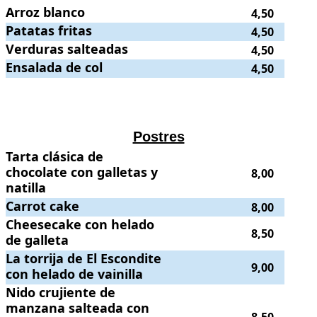
Arroz blanco
Arroz blanco
.
. Precio:
4,50
.
4,50
Patatas fritas
Patatas fritas
.
. Precio:
4,50
.
4,50
Verduras salteadas
Verduras salteadas
.
. Precio:
4,50
.
4,50
Ensalada de col
Ensalada de col
.
. Precio:
4,50
.
4,50
.
.
Postres
Tarta clásica de chocolate con galletas y natilla
Tarta clásica de
.
. Precio:
8,00
.
chocolate con galletas y
8,00
natilla
Carrot cake
Carrot cake
.
. Precio:
8,00
.
8,00
Cheesecake con helado de galleta
Cheesecake con helado
.
. Precio:
8,50
.
8,50
de galleta
La torrija de El Escondite con helado de vainilla
La torrija de El Escondite
.
. Precio:
9,00
.
9,00
con helado de vainilla
Nido crujiente de manzana salteada con helado de vainilla y caramelo
Nido crujiente de
manzana salteada con