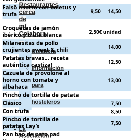
Restaurantes
Falso risotto con boletus y trufa
Falso risotto con boletus y
.
. Precios:
9,50
y
14,50
.
9,50
14,50
cerca
trufa
de
mí
Croquetas de jamón ibérico y trufa blanca
Croquetas de jamón
.
. Precio:
2,50€ unidad
.
2,50€ unidad
Colabora
ibérico y trufa blanca
Milanesitas de pollo crujientes sweet & chili
Milanesitas de pollo
.
. Precio:
14,00
.
14,00
crujientes sweet & chili
Colabora
Patatas bravas... receta auténtica castiza!
Patatas bravas... receta
.
. Precio:
12,50
.
12,50
auténtica castiza!
Información
Cazuela de provolone al horno con tomate y albahaca
Cazuela de provolone al
.
. Precio:
13,0
horno con tomate y
13,00
para
albahaca
Pincho de tortilla de patata
Pincho de tortilla de patata
.
.
hosteleros
Clásico
Clásico
.
. Precio:
7,50
.
7,50
Con trufa
Con trufa
.
. Precio:
8,50
.
8,50
Pincho de tortilla de patatas Lay’s
Pincho de tortilla de
.
. Precio:
7,50
.
7,50
patatas Lay’s
La
Pan bao de pato pad thai y ali-oli de tamarindo
Pan bao de pato pad
.
. Precio:
7,50€ unida
Asociación