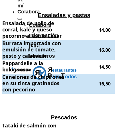
mí
Colabora
Ensaladas y pastas
Ensalada de pollo de corral, kale y queso pecorino al estilo César
Ensalada de pollo de
.
. P
Colabora
corral, kale y queso
14,00
pecorino al estilo César
Información
Burrata importada con emulsión de tomate, pesto y calabacín
Burrata importada con
.
. Preci
para
emulsión de tomate,
16,00
pesto y calabacín
hosteleros
Pappardelle a la bolognesa
Pappardelle a la
.
. Precio:
14,50
.
14,50
bolognesa
Canelones de chipirones en su tinta gratinados con pecorino
Canelones de chipirones
.
. Precio
en su tinta gratinados
16,50
con pecorino
.
.
Pescados
Tataki de salmón con aguacate en tempura y wakame
Tataki de salmón con
.
. Precio:
19,50