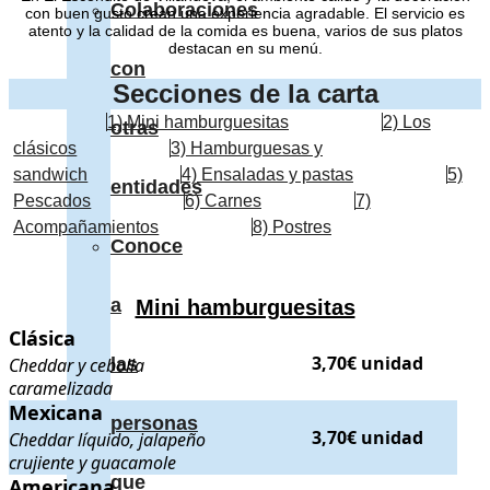
Colaboraciones
con buen gusto crean una experiencia agradable. El servicio es
atento y la calidad de la comida es buena, varios de sus platos
destacan en su menú.
con
Secciones de la carta
1) Mini hamburguesitas
2) Los
otras
clásicos
3) Hamburguesas y
sandwich
4) Ensaladas y pastas
5)
entidades
Pescados
6) Carnes
7)
Acompañamientos
8) Postres
Conoce
a
Mini hamburguesitas
Clásica
Clásica
. Cheddar y cebolla caramelizada
. Precio:
3,70€ unidad
.
3,70€ unidad
Cheddar y cebolla
las
caramelizada
Mexicana
Mexicana
. Cheddar líquido, jalapeño crujiente y guacamole
. Pr
personas
3,70€ unidad
Cheddar líquido, jalapeño
crujiente y guacamole
que
Americana
Americana
. Cheddar, bacon, cebolla y salsa BBQ
. Precio:
3,70€