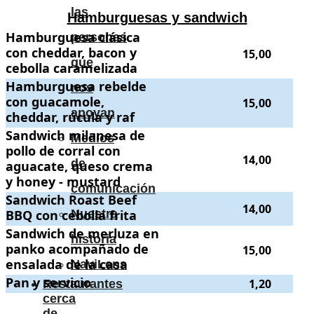
las
Hamburguesas y sandwich
Hamburguesa clásica con cheddar, bacon y cebolla caramelizada
Hamburguesa clásica
.
. P
personas
con cheddar, bacon y
15,00
que
cebolla caramelizada
Hamburguesa rebelde con guacamole, cheddar, rúcula y raf
Hamburguesa rebelde
.
. Precio
nos
con guacamole,
15,00
apoyan
cheddar, rúcula y raf
Sandwich milanesa de pollo de corral con aguacate, queso crema y h
Sandwich milanesa de
Medios
pollo de corral con
14,00
de
aguacate, queso crema
y honey - mustard
comunicación
Sandwich Roast Beef BBQ con cebolla frita
Sandwich Roast Beef
.
. Precio:
14,00
.
14,00
BBQ con cebolla frita
Nuestra
Sandwich de merluza en panko acompañado de ensalada de la casa
Sandwich de merluza en
.
historia
panko acompañado de
15,00
ensalada de la casa
NaviLens
Pan y servicio
Pan y servicio
.
. Precio:
1,20
.
1,20
Restaurantes
cerca
.
.
de