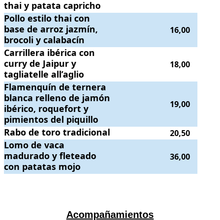
thai y patata capricho
Pollo estilo thai con base de arroz jazmín, brocoli y calabacín
Pollo estilo thai con
.
. Preci
base de arroz jazmín,
16,00
brocoli y calabacín
Carrillera ibérica con curry de Jaipur y tagliatelle all’aglio
Carrillera ibérica con
.
. Precio:
1
curry de Jaipur y
18,00
tagliatelle all’aglio
Flamenquín de ternera blanca relleno de jamón ibérico, roquefort y pim
Flamenquín de ternera
blanca relleno de jamón
19,00
ibérico, roquefort y
pimientos del piquillo
Rabo de toro tradicional
Rabo de toro tradicional
.
. Precio:
20,50
.
20,50
Lomo de vaca madurado y fleteado con patatas mojo
Lomo de vaca
.
. Precio:
36,00
madurado y fleteado
36,00
con patatas mojo
.
.
Acompañamientos