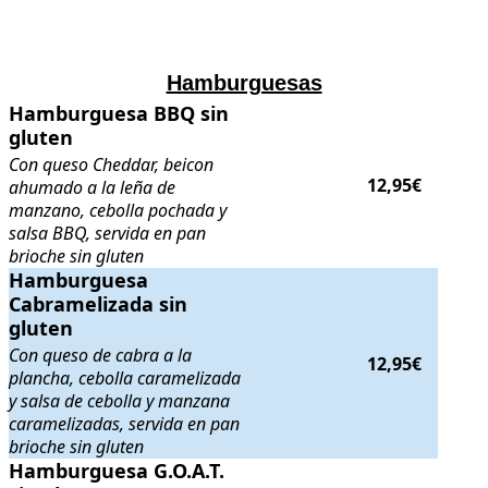
.
.
Hamburguesas
Hamburguesa BBQ sin gluten
Hamburguesa BBQ sin
. Con queso Cheddar, beicon ahumado a
gluten
Con queso Cheddar, beicon
12,95€
ahumado a la leña de
manzano, cebolla pochada y
salsa BBQ, servida en pan
brioche sin gluten
Hamburguesa Cabramelizada sin gluten
Hamburguesa
. Con queso de cabra a la pla
Cabramelizada sin
gluten
Con queso de cabra a la
12,95€
plancha, cebolla caramelizada
y salsa de cebolla y manzana
caramelizadas, servida en pan
brioche sin gluten
Hamburguesa G.O.A.T. sin gluten
Hamburguesa G.O.A.T.
. Con crema de queso de cabra, ceb