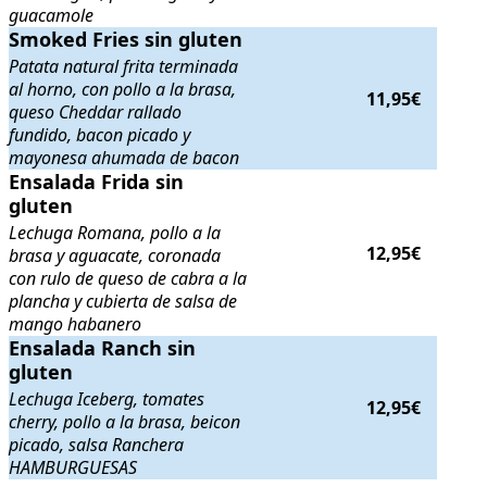
guacamole
Smoked Fries sin gluten
Smoked Fries sin gluten
. Patata natural frita terminada al horno, c
Patata natural frita terminada
al horno, con pollo a la brasa,
11,95€
queso Cheddar rallado
fundido, bacon picado y
mayonesa ahumada de bacon
Ensalada Frida sin gluten
Ensalada Frida sin
. Lechuga Romana, pollo a la brasa y aguaca
gluten
Lechuga Romana, pollo a la
12,95€
brasa y aguacate, coronada
con rulo de queso de cabra a la
plancha y cubierta de salsa de
mango habanero
Ensalada Ranch sin gluten
Ensalada Ranch sin
. Lechuga Iceberg, tomates cherry, poll
gluten
Lechuga Iceberg, tomates
12,95€
cherry, pollo a la brasa, beicon
picado, salsa Ranchera
HAMBURGUESAS