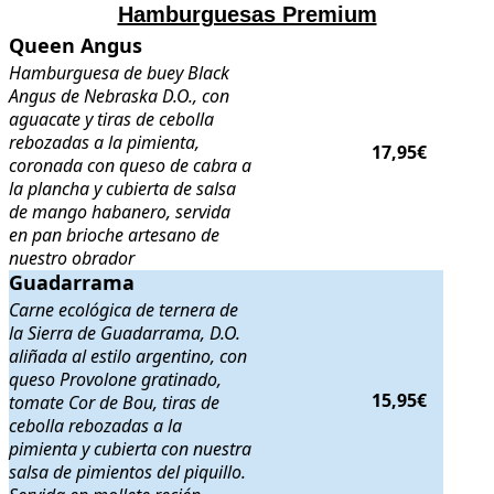
Hamburguesas Premium
Queen Angus
Queen Angus
. Hamburguesa de buey Black Angus de Nebraska D.O., c
Hamburguesa de buey Black
Angus de Nebraska D.O., con
aguacate y tiras de cebolla
rebozadas a la pimienta,
17,95€
coronada con queso de cabra a
la plancha y cubierta de salsa
de mango habanero, servida
en pan brioche artesano de
nuestro obrador
Guadarrama
Guadarrama
. Carne ecológica de ternera de la Sierra de Guadarrama, 
Carne ecológica de ternera de
la Sierra de Guadarrama, D.O.
aliñada al estilo argentino, con
queso Provolone gratinado,
15,95€
tomate Cor de Bou, tiras de
cebolla rebozadas a la
pimienta y cubierta con nuestra
salsa de pimientos del piquillo.