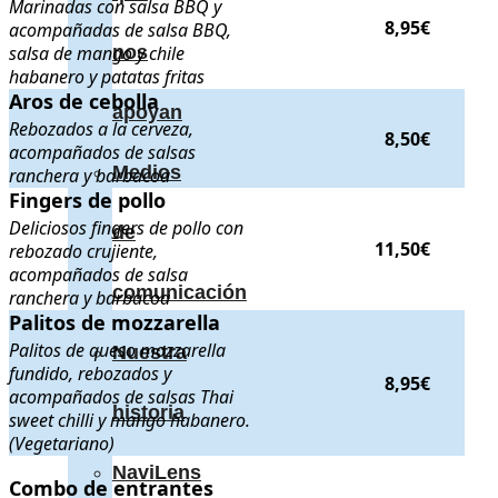
Marinadas con salsa BBQ y
8,95€
acompañadas de salsa BBQ,
salsa de mango y chile
nos
habanero y patatas fritas
Aros de cebolla
Aros de cebolla
. Rebozados a la cerveza, acompañados de salsas
apoyan
Rebozados a la cerveza,
8,50€
acompañados de salsas
Medios
ranchera y barbacoa
Fingers de pollo
Fingers de pollo
. Deliciosos fingers de pollo con rebozado cruji
Deliciosos fingers de pollo con
de
11,50€
rebozado crujiente,
acompañados de salsa
comunicación
ranchera y barbacoa
Palitos de mozzarella
Palitos de mozzarella
. Palitos de queso mozzarella fundido, reb
Palitos de queso mozzarella
Nuestra
fundido, rebozados y
8,95€
acompañados de salsas Thai
historia
sweet chilli y mango habanero.
(Vegetariano)
NaviLens
Combo de entrantes
Combo de entrantes
. Alitas de pollo, aros de cebolla, palitos d