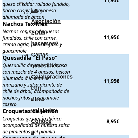
11,95€
queso cheddar rallado fundido,
bacon crispy y mayonesa
La
ahumada de bacon
Asociación
Nachos Tex-Mex
Nachos Tex-Mex
. Nachos con mix de quesos fundidos, chile con 
Nachos con mix de quesos
¿Qué
11,95€
fundidos, chile con carne,
hacemos?
crema agria, pico de gallo y
guacamole
Cartas
Quesadilla "El Paso"
Quesadilla "El Paso"
. Quesadilla de pollo a la brasa con mezcl
Quesadilla de pollo a la brasa
accesibles
con mezcla de 4 quesos, beicon
Colaboraciones
ahumado a la leña de
11,95€
manzano y salsa picante de
con
chile de árbol, acompañada de
nachos fritos y guacamole
otras
casero
entidades
Croquetas de jamón
Croquetas de jamón
. Croquetas de jamón ibérico acompañadas de
Croquetas de jamón ibérico
8,95€
Conoce
acompañadas de nuestra salsa
de pimientos del piquillo
a
Croquetas de queso de cabra
. Croquetas caseras de queso de ca