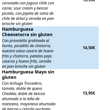
coronada con jugoso chile con
carne, sour cream y beicon
picado, con pipeta de salsa de
chile de árbol y servida en pan
brioche sin gluten
Hamburguesa Cheesetorra sin gluten
Hamburguesa
. Con provoletta gratinada al hor
Cheesetorra sin gluten
Con provoletta gratinada al
horno, picadillo de chistorra,
14,50€
nuestra salsa casera de huevo
frito y chistorra, patatas paja
caseras y huevo frito, servida
en pan brioche sin gluten
Hamburguesa Mayo sin gluten
Hamburguesa Mayo sin
. Con lechuga Trocadero, tomate, dob
gluten
Con lechuga Trocadero,
tomate, doble de queso
13,95€
Cheddar, doble de beicon
ahumado a la leña de
manzano, mayonesa ahumada
de beicon y cebolla pochada,