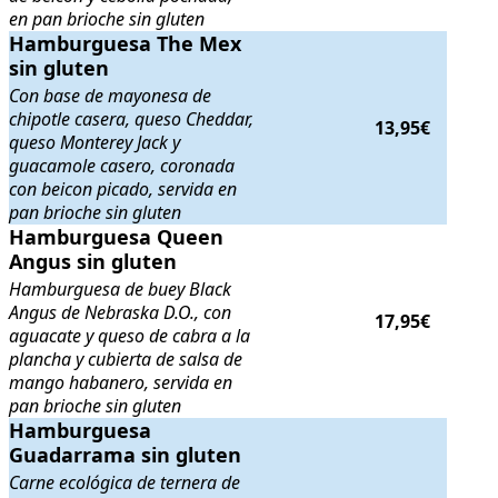
en pan brioche sin gluten
Hamburguesa The Mex sin gluten
Hamburguesa The Mex
. Con base de mayonesa de chipotl
sin gluten
Con base de mayonesa de
chipotle casera, queso Cheddar,
13,95€
queso Monterey Jack y
guacamole casero, coronada
con beicon picado, servida en
pan brioche sin gluten
Hamburguesa Queen Angus sin gluten
Hamburguesa Queen
. Hamburguesa de buey Black A
Angus sin gluten
Hamburguesa de buey Black
Angus de Nebraska D.O., con
17,95€
aguacate y queso de cabra a la
plancha y cubierta de salsa de
mango habanero, servida en
pan brioche sin gluten
Hamburguesa Guadarrama sin gluten
Hamburguesa
. Carne ecológica de ternera de 
Guadarrama sin gluten
Carne ecológica de ternera de