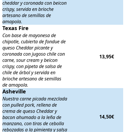
cheddar y coronada con beicon
crispy, servida en brioche
artesano de semillas de
amapola.
Texas Fire
Texas Fire
. Con base de mayonesa de chipotle, cubierta de fondue de 
Con base de mayonesa de
chipotle, cubierta de fondue de
queso Cheddar picante y
coronada con jugoso chile con
13,95€
carne, sour cream y beicon
crispy, con pipeta de salsa de
chile de árbol y servida en
brioche artesano de semillas
de amapola.
Asheville
Asheville
. Nuestra carne picada mezclada con pulled pork, rellena de
Nuestra carne picada mezclada
con pulled pork, rellena de
crema de queso Cheddar y
14,50€
bacon ahumado a la leña de
manzano, con tiras de cebolla
rebozadas a la pimienta y salsa