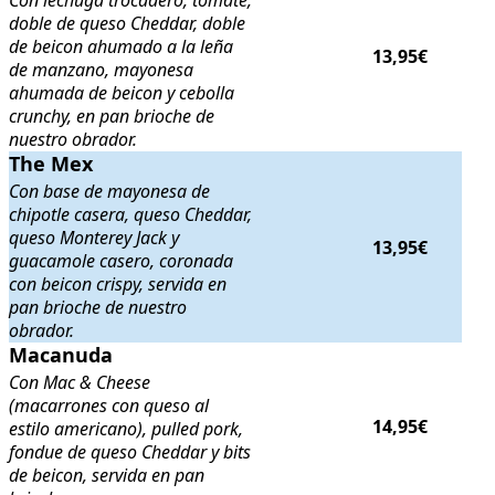
Con lechuga trocadero, tomate,
doble de queso Cheddar, doble
de beicon ahumado a la leña
13,95€
de manzano, mayonesa
ahumada de beicon y cebolla
crunchy, en pan brioche de
nuestro obrador.
The Mex
The Mex
. Con base de mayonesa de chipotle casera, queso Cheddar, 
Con base de mayonesa de
chipotle casera, queso Cheddar,
queso Monterey Jack y
13,95€
guacamole casero, coronada
con beicon crispy, servida en
pan brioche de nuestro
obrador.
Macanuda
Macanuda
. Con Mac & Cheese (macarrones con queso al estilo americ
Con Mac & Cheese
(macarrones con queso al
14,95€
estilo americano), pulled pork,
fondue de queso Cheddar y bits
de beicon, servida en pan