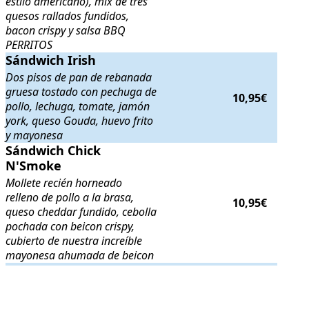
estilo americano), mix de tres
quesos rallados fundidos,
bacon crispy y salsa BBQ
PERRITOS
Sándwich Irish
Sándwich Irish
. Dos pisos de pan de rebanada gruesa tostado con pe
Dos pisos de pan de rebanada
gruesa tostado con pechuga de
10,95€
pollo, lechuga, tomate, jamón
york, queso Gouda, huevo frito
y mayonesa
Sándwich Chick N'Smoke
Sándwich Chick
. Mollete recién horneado relleno de pollo
N'Smoke
Mollete recién horneado
relleno de pollo a la brasa,
10,95€
queso cheddar fundido, cebolla
pochada con beicon crispy,
cubierto de nuestra increíble
mayonesa ahumada de beicon
.
.