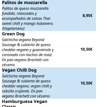
Palitos de mozzarella
Palitos de mozzarella
. Palitos de queso mozzarella fundido, rebozad
Palitos de queso mozzarella
fundido, rebozados y
8,95€
acompañados de salsas Thai
sweet chilli y mango habanero.
(Vegetariano)
Green Dog
Green Dog
. Salchicha vegana Beyond Sausage ® cubierta de queso
Salchicha vegana Beyond
Sausage ® cubierta de queso
10,50€
cheddar vegano y guacamole y
coronada con nachos de maíz.
En pan vegano Brachett con
sésamo
Vegan Chilli Dog
Vegan Chilli Dog
. Salchicha vegana Beyond Sausage ® cubierta de q
Salchicha vegana Beyond
Sausage ® cubierta de queso
10,50€
cheddar vegano, vegan chilli y
cebolla crujiente. En pan
vegano Brachett con sésamo
Hamburguesa Vegan Classic
Hamburguesa Vegan
. Hamburguesa vegana Beyond Burger®, 
Classic