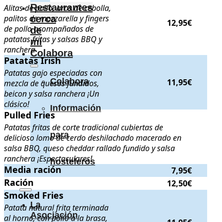
Restaurantes
Alitas de pollo, aros de cebolla,
palitos de mozzarella y fingers
cerca
12,95€
de pollo acompañados de
de
patatas fritas y salsas BBQ y
mí
ranchera
Colabora
Patatas Irish
Patatas Irish
. Patatas gajo especiadas con mezcla de quesos fundi
Patatas gajo especiadas con
Colabora
11,95€
mezcla de quesos fundidos,
beicon y salsa ranchera ¡Un
clásico!
Información
Pulled Fries
Pulled Fries
. Patatas fritas de corte tradicional cubiertas de d
Patatas fritas de corte tradicional cubiertas de
para
delicioso lomo de cerdo deshilachado macerado en
salsa BBQ, queso cheddar rallado fundido y salsa
ranchera ¡Espectaculares!
hosteleros
Media ración
Media ración
.
. Precio:
7,95€
.
7,95€
Ración
Ración
.
. Precio:
12,50€
.
12,50€
Smoked Fries
Smoked Fries
. Patata natural frita terminada al horno, con po
La
Patata natural frita terminada
Asociación
al horno, con pollo a la brasa,