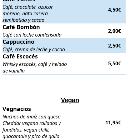
Café, chocolate, azúcar
4,50€
moreno, nata casera
semibatida y cacao
Café Bombón
Café Bombón
. Café con leche condensada
. Precio:
2,00€
.
2,00€
Café con leche condensada
Cappuccino
Cappuccino
. Café, crema de leche y cacao
. Precio:
2,50€
.
2,50€
Café, crema de leche y cacao
Café Escocés
Café Escocés
. Whisky escocés, café y helado de vainilla
. Precio:
5,5
5,50€
Whisky escocés, café y helado
de vainilla
.
.
Vegan
Vegnacios
Vegnacios
. Nachos de maíz con queso Cheddar vegano rallados y fund
Nachos de maíz con queso
11,95€
Cheddar vegano rallados y
fundidos, vegan chilli,
guacamole y pico de gallo