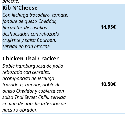
brioche.
Rib N'Cheese
Rib N'Cheese
. Con lechuga trocadero, tomate, fondue de queso Chedd
Con lechuga trocadero, tomate,
fondue de queso Cheddar,
14,95€
bocaditos de costillas
deshuesadas con rebozado
crujiente y salsa Bourbon,
servida en pan brioche.
Chicken Thai Cracker
Chicken Thai Cracker
. Doble hamburguesa de pollo rebozado con cer
Doble hamburguesa de pollo
rebozado con cereales,
acompañada de lechuga
10,50€
trocadero, tomate, doble de
queso Cheddar y cubierta con
salsa Thai Sweet Chilli, servida
en pan de brioche artesano de
nuestro obrador.
.
.