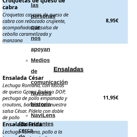
Croquetas de queso de
las
cabra
Croquetas caseras de queso de
personas
8,95€
cabra con rebozado crujiente,
acompañadas de salsa de
que
cebolla caramelizada y
nos
manzana
.
.
apoyan
Medios
Ensaladas
de
Ensalada César
Ensalada César
. Lechuga Romana, con lascas de queso Grana Padano 
comunicación
Lechuga Romana, con lascas
de queso Grana Padano DOP,
Nuestra
11,95€
pechuga de pollo empanada y
croutons, bañada con nuestra
historia
salsa César. Pídela con doble
NaviLens
de pollo
Ensalada Frida
Ensalada Frida
. Lechuga Romana, pollo a la brasa, tiras de cebolla 
Restaurantes
cerca
Lechuga Romana, pollo a la
de