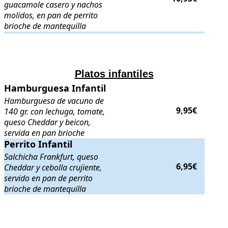
guacamole casero y nachos
molidos, en pan de perrito
brioche de mantequilla
.
.
Platos infantiles
Hamburguesa Infantil
Hamburguesa Infantil
. Hamburguesa de vacuno de 140 gr. con lechug
Hamburguesa de vacuno de
9,95€
140 gr. con lechuga, tomate,
queso Cheddar y beicon,
servida en pan brioche
Perrito Infantil
Perrito Infantil
. Salchicha Frankfurt, queso Cheddar y cebolla crujient
Salchicha Frankfurt, queso
6,95€
Cheddar y cebolla crujiente,
servido en pan de perrito
brioche de mantequilla
.
.