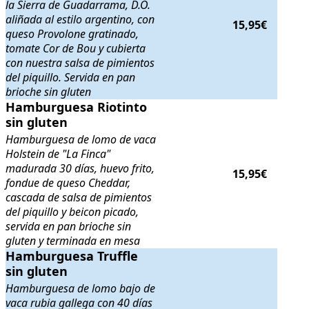
la Sierra de Guadarrama, D.O.
aliñada al estilo argentino, con
15,95€
queso Provolone gratinado,
tomate Cor de Bou y cubierta
con nuestra salsa de pimientos
del piquillo. Servida en pan
brioche sin gluten
Hamburguesa Riotinto sin gluten
Hamburguesa Riotinto
. Hamburguesa de lomo de vaca Holst
sin gluten
Hamburguesa de lomo de vaca
Holstein de "La Finca"
madurada 30 días, huevo frito,
15,95€
fondue de queso Cheddar,
cascada de salsa de pimientos
del piquillo y beicon picado,
servida en pan brioche sin
gluten y terminada en mesa
Hamburguesa Truffle sin gluten
Hamburguesa Truffle
. Hamburguesa de lomo bajo de vaca r
sin gluten
Hamburguesa de lomo bajo de
vaca rubia gallega con 40 días