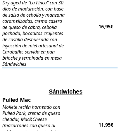
Dry aged de "La Finca" con 30
días de maduración, con base
de salsa de cebolla y manzana
caramelizadas, crema casera
16,95€
de queso de cabra, cebolla
pochada, bocaditos crujientes
de costilla deshuesada con
inyección de miel artesanal de
Carabaña, servida en pan
brioche y terminada en mesa
Sándwiches
.
.
Sándwiches
Pulled Mac
Pulled Mac
. Mollete recién horneado con Pulled Pork, crema de qu
Mollete recién horneado con
Pulled Pork, crema de queso
cheddar, Mac&Cheese
11,95€
(macarrones con queso al