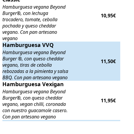
Hamburguesa vegana Beyond
Burger®, con lechuga
10,95€
trocadero, tomate, cebolla
pochada y queso cheddar
vegano. Con pan artesano
vegano
Hamburguesa VVQ
Hamburguesa VVQ
. Hamburguesa vegana Beyond Burger ®, con ques
Hamburguesa vegana Beyond
Burger ®, con queso cheddar
11,50€
vegano, tiras de cebolla
rebozadas a la pimienta y salsa
BBQ. Con pan artesano vegano
Hamburguesa Vexigan
Hamburguesa Vexigan
. Hamburguesa vegana Beyond Burger®, con qu
Hamburguesa vegana Beyond
Burger®, con queso cheddar
11,95€
vegano, vegan chilli, coronada
con nuestro guacamole casero.
Con pan artesano vegano
.
.