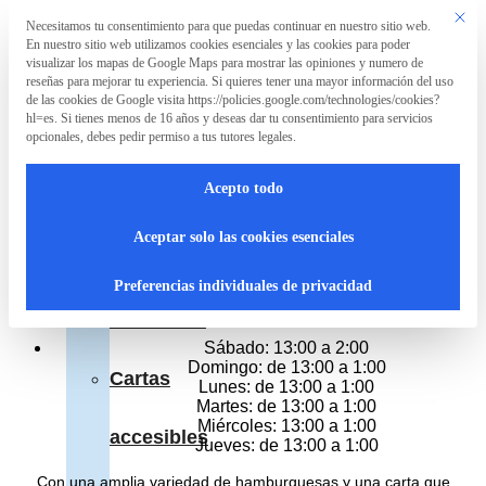
Saltar al contenido principal
Saltar al pie de página
Este bo
Necesitamos tu consentimiento para que puedas continuar en nuestro sitio web.
Preferencia de privacidad
En nuestro sitio web utilizamos cookies esenciales y las cookies para poder
La
visualizar los mapas de Google Maps para mostrar las opiniones y numero de
Asociación
reseñas para mejorar tu experiencia. Si quieres tener una mayor información del uso
de las cookies de Google visita https://policies.google.com/technologies/cookies?
The Irish Temple
hl=es. Si tienes menos de 16 años y deseas dar tu consentimiento para servicios
opcionales, debes pedir permiso a tus tutores legales.
La
Restaurante americano
Avenida De Moratalaz 123, Madrid
Acepto todo
Teléfono 914 374 966
Asociación
Abierto
Aceptar solo las cookies esenciales
Hoy:
¿Qué
de 13:00 a 2:00
Preferencias individuales de privacidad
Horario del resto de dias
hacemos?
Sábado: 13:00 a 2:00
Domingo: de 13:00 a 1:00
Cartas
Lunes: de 13:00 a 1:00
Martes: de 13:00 a 1:00
Miércoles: 13:00 a 1:00
accesibles
Jueves: de 13:00 a 1:00
Con una amplia variedad de hamburguesas y una carta que