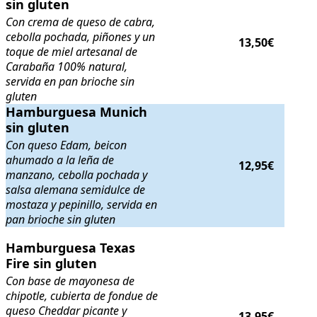
sin gluten
Con crema de queso de cabra,
cebolla pochada, piñones y un
13,50€
toque de miel artesanal de
Carabaña 100% natural,
servida en pan brioche sin
gluten
Hamburguesa Munich sin gluten
Hamburguesa Munich
. Con queso Edam, beicon ahumado a 
sin gluten
Con queso Edam, beicon
ahumado a la leña de
12,95€
manzano, cebolla pochada y
salsa alemana semidulce de
mostaza y pepinillo, servida en
pan brioche sin gluten
Hamburguesa Texas Fire sin gluten
Hamburguesa Texas
. Con base de mayonesa de chipotl
Fire sin gluten
Con base de mayonesa de
chipotle, cubierta de fondue de
queso Cheddar picante y
13,95€