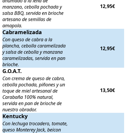
ahumado a la leña de
12,95€
manzano, cebolla pochada y
salsa BBQ, servida en brioche
artesano de semillas de
amapola.
Cabramelizada
Cabramelizada
. Con queso de cabra a la plancha, cebolla carameliza
Con queso de cabra a la
plancha, cebolla caramelizada
12,95€
y salsa de cebolla y manzana
caramelizadas, servida en pan
brioche.
G.O.A.T.
G.O.A.T.
. Con crema de queso de cabra, cebolla pochada, piñones y 
Con crema de queso de cabra,
cebolla pochada, piñones y un
13,50€
toque de miel artesanal de
Carabaña 100% natural,
servida en pan de brioche de
nuestro obrador.
Kentucky
Kentucky
. Con lechuga trocadero, tomate, queso Monterey Jack, beic
Con lechuga trocadero, tomate,
queso Monterey Jack, beicon