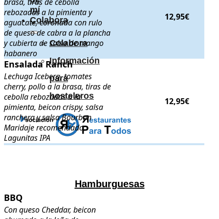
brasa, tiras de cebolla
mí
rebozadas a la pimienta y
12,95€
Colabora
aguacate, coronada con rulo
de queso de cabra a la plancha
y cubierta de salsa de mango
Colabora
habanero
Información
Ensalada Ranch
Ensalada Ranch
. Lechuga Iceberg, tomates cherry, pollo a la brasa, 
Lechuga Iceberg, tomates
para
cherry, pollo a la brasa, tiras de
hosteleros
cebolla rebozadas a la
12,95€
pimienta, beicon crispy, salsa
ranchera y salsa Bourbon
Maridaje recomendado:
Lagunitas IPA
.
.
Hamburguesas
BBQ
BBQ
. Con queso Cheddar, beicon ahumado a la leña de manzano, ceb
Con queso Cheddar, beicon