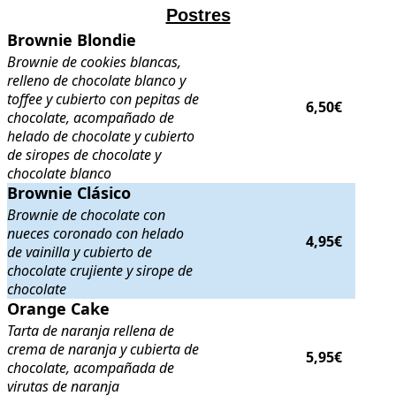
Postres
Brownie Blondie
Brownie Blondie
. Brownie de cookies blancas, relleno de chocolate 
Brownie de cookies blancas,
relleno de chocolate blanco y
toffee y cubierto con pepitas de
6,50€
chocolate, acompañado de
helado de chocolate y cubierto
de siropes de chocolate y
chocolate blanco
Brownie Clásico
Brownie Clásico
. Brownie de chocolate con nueces coronado con helad
Brownie de chocolate con
nueces coronado con helado
4,95€
de vainilla y cubierto de
chocolate crujiente y sirope de
chocolate
Orange Cake
Orange Cake
. Tarta de naranja rellena de crema de naranja y cubier
Tarta de naranja rellena de
crema de naranja y cubierta de
5,95€
chocolate, acompañada de
virutas de naranja