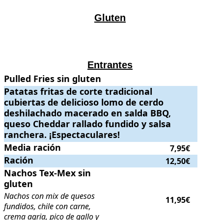
Gluten
Entrantes
Pulled Fries sin gluten
Pulled Fries sin gluten
.
.
Patatas fritas de corte tradicional cubiertas de delicioso lomo de ce
Patatas fritas de corte tradicional
cubiertas de delicioso lomo de cerdo
deshilachado macerado en salda BBQ,
queso Cheddar rallado fundido y salsa
ranchera. ¡Espectaculares!
Media ración
Media ración
.
. Precio:
7,95€
.
7,95€
Ración
Ración
.
. Precio:
12,50€
.
12,50€
Nachos Tex-Mex sin gluten
Nachos Tex-Mex sin
. Nachos con mix de quesos fundidos, chi
gluten
Nachos con mix de quesos
11,95€
fundidos, chile con carne,
crema agria, pico de gallo y