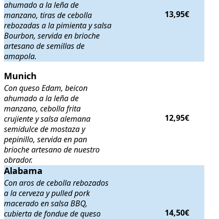
ahumado a la leña de
13,95€
manzano, tiras de cebolla
rebozadas a la pimienta y salsa
Bourbon, servida en brioche
artesano de semillas de
amapola.
Munich
Munich
. Con queso Edam, beicon ahumado a la leña de manzano, cebol
Con queso Edam, beicon
ahumado a la leña de
manzano, cebolla frita
12,95€
crujiente y salsa alemana
semidulce de mostaza y
pepinillo, servida en pan
brioche artesano de nuestro
obrador.
Alabama
Alabama
. Con aros de cebolla rebozados a la cerveza y pulled pork
Con aros de cebolla rebozados
a la cerveza y pulled pork
macerado en salsa BBQ,
14,50€
cubierta de fondue de queso