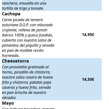
ranchera, envuelta en una
tortilla de trigo y tomate.
Cachopa
Cachopa
. Carne picada de ternera asturiana D.O.P. con rebozado cruj
Carne picada de ternera
asturiana D.O.P. con rebozado
crujiente, rellena de jamón
14,95€
ibérico 100% y queso fundido,
cubierta con nuestra salsa de
pimientos del piquillo y servida
en pan de mollete recién
horneado.
Cheesetorra
Cheesetorra
. Con provoletta gratinada al horno, picadillo de chistorra
Con provoletta gratinada al
horno, picadillo de chistorra,
nuestra salsa casera de huevo
14,50€
frito y chistorra, patatas paja
caseras y huevo frito, servida
en pan brioche de nuestro
obrador.
Mayo
Mayo
. Con lechuga trocadero, tomate, doble de queso Cheddar, dob