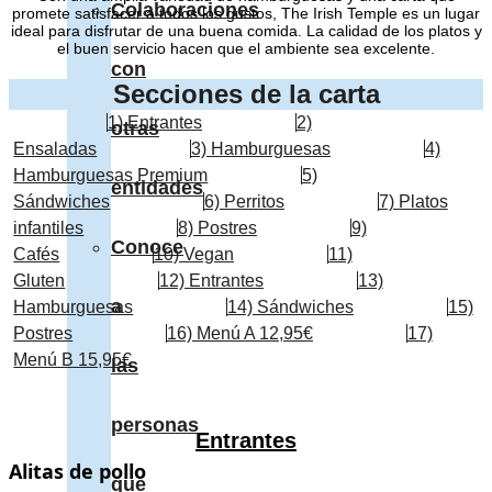
Colaboraciones
promete satisfacer a todos los gustos, The Irish Temple es un lugar
ideal para disfrutar de una buena comida. La calidad de los platos y
el buen servicio hacen que el ambiente sea excelente.
con
Secciones de la carta
1) Entrantes
2)
otras
Ensaladas
3) Hamburguesas
4)
Hamburguesas Premium
5)
entidades
Sándwiches
6) Perritos
7) Platos
infantiles
8) Postres
9)
Conoce
Cafés
10) Vegan
11)
Gluten
12) Entrantes
13)
a
Hamburguesas
14) Sándwiches
15)
Postres
16) Menú A 12,95€
17)
Menú B 15,95€
las
personas
Entrantes
Alitas de pollo
Alitas de pollo
. Marinadas con salsa BBQ y acompañadas de salsa
que