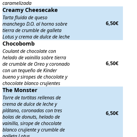
caramelizada
Creamy Cheesecake
Creamy Cheesecake
. Tarta fluida de queso manchego D.O. al horno s
Tarta fluida de queso
6,50€
manchego D.O. al horno sobre
tierra de crumble de galleta
Lotus y crema de dulce de leche
Chocobomb
Chocobomb
. Coulant de chocolate con helado de vainilla sobre tier
Coulant de chocolate con
helado de vainilla sobre tierra
6,50€
de crumble de Oreo y coronado
con un tequeño de Kinder
bueno y siropes de chocolate y
chocolate blanco crujientes
The Monster
The Monster
. Torre de tortitas rellenas de crema de dulce de leche y
Torre de tortitas rellenas de
crema de dulce de leche y
plátano, coronadas con tres
6,50€
bolas de donuts, helado de
vainilla, sirope de chocolate
blanco crujiente y crumble de
galleta Lotus