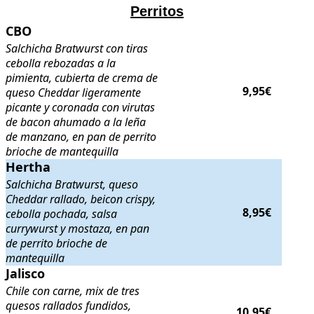
Perritos
CBO
CBO
. Salchicha Bratwurst con tiras cebolla rebozadas a la pimient
Salchicha Bratwurst con tiras
cebolla rebozadas a la
pimienta, cubierta de crema de
9,95€
queso Cheddar ligeramente
picante y coronada con virutas
de bacon ahumado a la leña
de manzano, en pan de perrito
brioche de mantequilla
Hertha
Hertha
. Salchicha Bratwurst, queso Cheddar rallado, beicon crispy, c
Salchicha Bratwurst, queso
Cheddar rallado, beicon crispy,
8,95€
cebolla pochada, salsa
currywurst y mostaza, en pan
de perrito brioche de
mantequilla
Jalisco
Jalisco
. Chile con carne, mix de tres quesos rallados fundidos, guaca
Chile con carne, mix de tres
quesos rallados fundidos,
10,95€