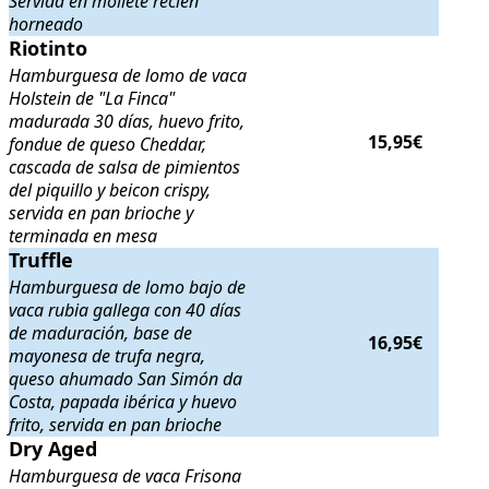
Servida en mollete recién
horneado
Riotinto
Riotinto
. Hamburguesa de lomo de vaca Holstein de "La Finca" madura
Hamburguesa de lomo de vaca
Holstein de "La Finca"
madurada 30 días, huevo frito,
15,95€
fondue de queso Cheddar,
cascada de salsa de pimientos
del piquillo y beicon crispy,
servida en pan brioche y
terminada en mesa
Truffle
Truffle
. Hamburguesa de lomo bajo de vaca rubia gallega con 40 días
Hamburguesa de lomo bajo de
vaca rubia gallega con 40 días
de maduración, base de
16,95€
mayonesa de trufa negra,
queso ahumado San Simón da
Costa, papada ibérica y huevo
frito, servida en pan brioche
Dry Aged
Dry Aged
. Hamburguesa de vaca Frisona Dry aged de "La Finca" con 
Hamburguesa de vaca Frisona