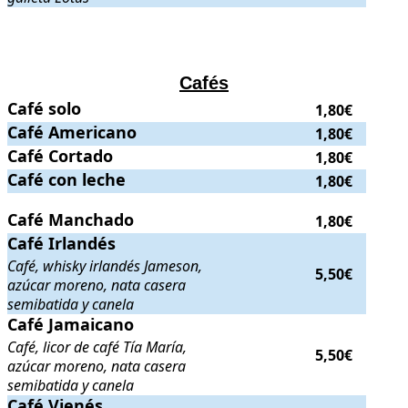
.
.
Cafés
Café solo
Café solo
.
. Precio:
1,80€
.
1,80€
Café Americano
Café Americano
.
. Precio:
1,80€
.
1,80€
Café Cortado
Café Cortado
.
. Precio:
1,80€
.
1,80€
Café con leche
Café con leche
.
. Precio:
1,80€
.
1,80€
Café Manchado
Café Manchado
.
. Precio:
1,80€
.
1,80€
Café Irlandés
Café Irlandés
. Café, whisky irlandés Jameson, azúcar moreno, nata c
Café, whisky irlandés Jameson,
5,50€
azúcar moreno, nata casera
semibatida y canela
Café Jamaicano
Café Jamaicano
. Café, licor de café Tía María, azúcar moreno, nata 
Café, licor de café Tía María,
5,50€
azúcar moreno, nata casera
semibatida y canela
Café Vienés
Café Vienés
. Café, chocolate, azúcar moreno, nata casera semibatida