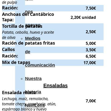
de pulpo
Ración:
Ración:
.
. Precio:
7,50€
.
7,50€
nos
Anchoas del Cantábrico Tapa:
Anchoas del Cantábrico
.
. Precio:
2,20€ unidad
.
2,20€ unidad
Tapa:
apoyan
Tortilla de patatas
Tortilla de patatas
. Patata, cebolla, huevo y aceite de oliva
. Prec
2,50€
Patata, cebolla, huevo y aceite
de oliva
Medios
Ración de patatas fritas
Ración de patatas fritas
.
. Precio:
5,00€
.
5,00€
Callos
Callos
.
. Precio:
3,50€
.
3,50€
de
Ración:
Ración:
.
. Precio:
6,50€
.
6,50€
Mix de tapas
Mix de tapas
.
. Precio:
17,00€
.
17,00€
comunicación
Nuestra
Ensaladas
Ensalada mixta
Ensalada mixta
historia
. Lechuga, maíz, remolacha, tomate cherry, zanahoria
Lechuga, maíz, remolacha,
7,00€
tomate cherry, zanahoria, atún,
NaviLens
espárrago blanco y huevo