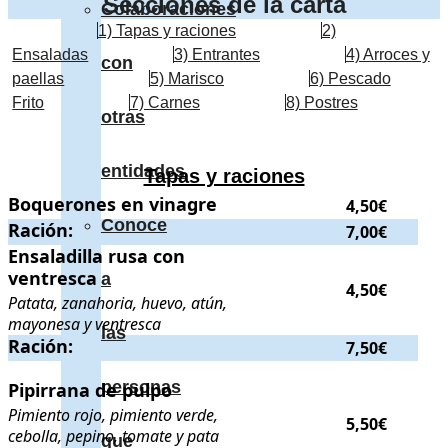
Secciones de la carta
Colaboraciones
1) Tapas y raciones
2)
Ensaladas
3) Entrantes
4) Arroces y
con
paellas
5) Marisco
6) Pescado
Frito
7) Carnes
8) Postres
otras
entidades
Tapas y raciones
Boquerones en vinagre
Boquerones en vinagre
.
. Precio:
4,50€
.
4,50€
Conoce
Ración:
Ración:
.
. Precio:
7,00€
.
7,00€
Ensaladilla rusa con ventresca
Ensaladilla rusa con
. Patata, zanahoria, huevo, atún,
ventresca
a
4,50€
Patata, zanahoria, huevo, atún,
mayonesa y ventresca
las
Ración:
Ración:
.
. Precio:
7,50€
.
7,50€
personas
Pipirrana de pulpo
Pipirrana de pulpo
. Pimiento rojo, pimiento verde, cebolla, pepi
Pimiento rojo, pimiento verde,
5,50€
cebolla, pepino, tomate y pata
que