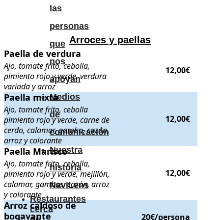
las
personas
Arroces y paellas
que
Paella de verdura
Paella de verdura
. Ajo, tomate frito, cebolla, pimiento rojo y verde, v
nos
Ajo, tomate frito, cebolla,
12,00€
pimiento rojo y verde, verdura
apoyan
variada y arroz
Paella mixta
Paella mixta
. Ajo, tomate frito, cebolla pimiento rojo y verde, carne 
Medios
Ajo, tomate frito, cebolla
de
12,00€
pimiento rojo y verde, carne de
cerdo, calamar, gamba, cazón,
comunicación
arroz y colorante
Nuestra
Paella Marisco
Paella Marisco
. Ajo, tomate frito, cebolla, pimiento rojo y verde, mej
Ajo, tomate frito, cebolla,
historia
12,00€
pimiento rojo y verde, mejillón,
calamar, gambas, cazón, arroz
NaviLens
y colorante
Restaurantes
Arroz caldoso de bogavante
Arroz caldoso de
. Mínimo 2 personas
. Precio:
20€/person
cerca
bogavante
20€/persona
de