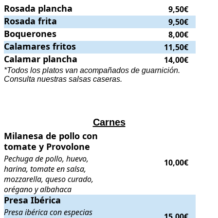
Rosada plancha
Rosada plancha
.
. Precio:
9,50€
.
9,50€
Rosada frita
Rosada frita
.
. Precio:
9,50€
.
9,50€
Boquerones
Boquerones
.
. Precio:
8,00€
.
8,00€
Calamares fritos
Calamares fritos
.
. Precio:
11,50€
.
11,50€
Calamar plancha
Calamar plancha
.
. Precio:
14,00€
.
14,00€
*Todos los platos van acompañados de guarnición.
Consulta nuestras salsas caseras.
Carnes
Milanesa de pollo con tomate y Provolone
Milanesa de pollo con
. Pechuga de pollo, huevo,
tomate y Provolone
Pechuga de pollo, huevo,
10,00€
harina, tomate en salsa,
mozzarella, queso curado,
orégano y albahaca
Presa Ibérica
Presa Ibérica
. Presa ibérica con especias indias, mermelada de meloco
Presa ibérica con especias
15,00€