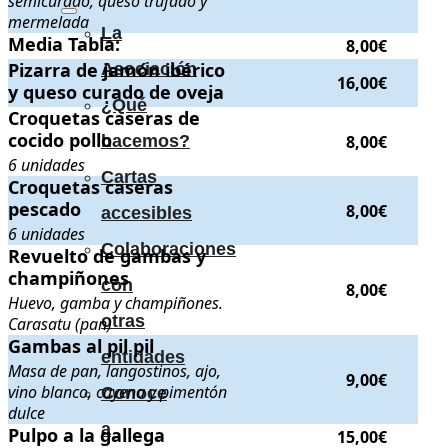
semicurado, queso trufado y
mermelada
La
Media Tabla:
Media Tabla:
.
. Precio:
8,00€
.
8,00€
Pizarra de jamón ibérico y queso curado de oveja
Pizarra de jamón ibérico
.
. Precio:
16,00€
.
Asociación
16,00€
y queso curado de oveja
¿Qué
Croquetas caseras de cocido pollo
Croquetas caseras de
. 6 unidades
. Precio:
8,00€
.
cocido pollo
8,00€
hacemos?
6 unidades
Cartas
Croquetas caseras pescado
Croquetas caseras
. 6 unidades
. Precio:
8,00€
.
pescado
8,00€
accesibles
6 unidades
Colaboraciones
Revuelto de gambas y champiñones
Revuelto de gambas y
. Huevo, gamba y champiñones. 
champiñones
con
8,00€
Huevo, gamba y champiñones.
otras
Carasatu (pan)
Gambas al pil pil
Gambas al pil pil
. Masa de pan, langostinos, ajo, vino blanco, cayen
entidades
Masa de pan, langostinos, ajo,
9,00€
vino blanco, cayena y pimentón
Conoce
dulce
a
Pulpo a la gallega
Pulpo a la gallega
.
. Precio:
15,00€
.
15,00€