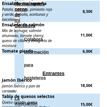
Ensalada malagueña
Ensalada malagueña
. Patata, naranja, pimiento rojo y verde, cebolla,
Restaurantes
cerca
Patata, naranja, pimiento rojo
8,50€
y verde, cebolla, aceitunas y
de
bacalao
mí
Ensalada de salmón
Ensalada de salmón
. Mix de lechuga; salmón ahumado, tomate cherry
Colabora
Mix de lechuga; salmón
11,00€
ahumado, tomate cherry,
Colabora
queso de cabra y vinagreta de
mostaza
Tomate picado
Tomate picado
.
. Precio:
6,00€
.
6,00€
Información
para
Entrantes
hosteleros
Jamón Ibérico
Jamón Ibérico
. Jamón Ibérico y pan de carasatu
. Precio:
18,00€
.
18,00€
Jamón Ibérico y pan de
carasatu
Tabla de quesos selectos
Tabla de quesos selectos
. Queso curado, queso semicurado, queso tr
La
Queso curado, queso
Asociación
15,00€