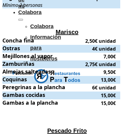
Mínimo 2 personas
mí
Colabora
Colabora
Marisco
Información
Concha fina
Concha fina
.
. Precio:
2,50€ unidad
.
2,50€ unidad
Ostras
Ostras
.
. Precio:
4€ unidad
.
para
4€ unidad
Mejillones al vapor
Mejillones al vapor
.
. Precio:
7,00€
.
7,00€
hosteleros
Zamburiñas
Zamburiñas
.
. Precio:
2,75€ unidad
.
2,75€ unidad
Almejas salteadas
Almejas salteadas
.
. Precio:
9,50€
.
9,50€
Coquinas
Coquinas
.
. Precio:
13,00€
.
13,00€
Peregrinas a la plancha
Peregrinas a la plancha
.
. Precio:
6€ unidad
.
6€ unidad
Gambas cocidas
Gambas cocidas
.
. Precio:
15,00€
.
15,00€
Gambas a la plancha
Gambas a la plancha
.
. Precio:
15,00€
.
15,00€
Pescado Frito