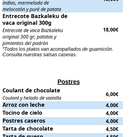
indias, mermelada de
melocotón y puré de patata
Entrecote Bazkaleku de vaca original 300g
Entrecote Bazkaleku de
. Entrecote de vaca Bazkal
vaca original 300g
18,00€
Entrecote de vaca Bazkaleku
original 300 gr; patatas y
pimientos del padrón
*Todos los platos van acompañados de guarnición.
Consulta nuestras salsas caseras.
Postres
Coulant de chocolate
Coulant de chocolate
. Coulant y helado de vainilla
. Precio:
6,00€
.
6,00€
Coulant y helado de vainilla
Arroz con leche
Arroz con leche
.
. Precio:
4,00€
.
4,00€
Tocino de cielo
Tocino de cielo
.
. Precio:
4,00€
.
4,00€
Postres caseros
Postres caseros
.
. Precio:
4,00€
.
4,00€
Tarta de chocolate
Tarta de chocolate
.
. Precio:
4,50€
.
4,50€
Tarta de queso
Tarta de queso
.
. Precio:
4,50€
.