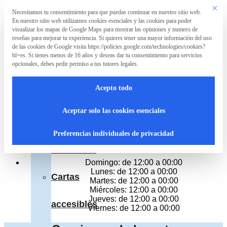
Saltar al contenido principal
Saltar al pie de página
Este bo
Necesitamos tu consentimiento para que puedas continuar en nuestro sitio web.
Preferencia de privacidad
En nuestro sitio web utilizamos cookies esenciales y las cookies para poder
La
visualizar los mapas de Google Maps para mostrar las opiniones y numero de
Asociación
reseñas para mejorar tu experiencia. Si quieres tener una mayor información del uso
de las cookies de Google visita https://policies.google.com/technologies/cookies?
Marisqueria Plaza Beach
hl=es. Si tienes menos de 16 años y deseas dar tu consentimiento para servicios
opcionales, debes pedir permiso a tus tutores legales.
La
Marisquería
Paseo Marítimo Ciudad De Melilla 25, Málaga
Acepto todo
Teléfono 952163284
Asociación
Cerrado
Aceptar solo las cookies esenciales
Hoy:
¿Qué
12:00 a 00:00
Preferencias individuales de privacidad
Horario del resto de dias
hacemos?
Domingo: de 12:00 a 00:00
Lunes: de 12:00 a 00:00
Cartas
Martes: de 12:00 a 00:00
Miércoles: 12:00 a 00:00
Jueves: de 12:00 a 00:00
accesibles
Viernes: de 12:00 a 00:00