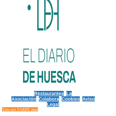
Restaurantes
La
Asociación
Colabora
Cookies
Aviso
Legal
Vota por FARPE aqui