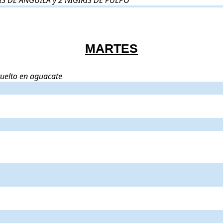
IS DE ANGUILA y 2 NIGIRIS DE PULPO
MARTES
arroz sushi y envuelto en aguacate
. Precio:
4,50€
.
vuelto en aguacate