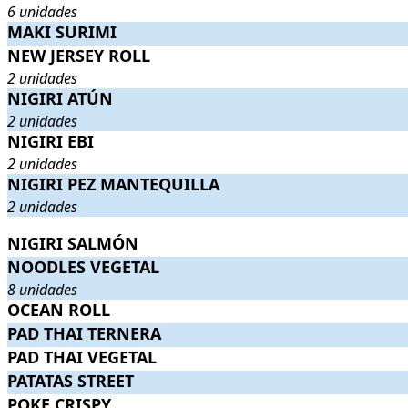
6 unidades
MAKI SURIMI
MAKI SURIMI
.
. Precio:
4,90€
.
NEW JERSEY ROLL
NEW JERSEY ROLL
. 2 unidades
. Precio:
9,20€
.
2 unidades
NIGIRI ATÚN
NIGIRI ATÚN
. 2 unidades
. Precio:
4,50€
.
2 unidades
NIGIRI EBI
NIGIRI EBI
. 2 unidades
. Precio:
4,20€
.
2 unidades
NIGIRI PEZ MANTEQUILLA
NIGIRI PEZ MANTEQUILLA
. 2 unidades
. Precio:
3,90€
.
2 unidades
NIGIRI SALMÓN
NIGIRI SALMÓN
.
. Precio:
3,90€
.
NOODLES VEGETAL
NOODLES VEGETAL
. 8 unidades
. Precio:
5,90€
.
8 unidades
OCEAN ROLL
OCEAN ROLL
.
. Precio:
9,90€
.
PAD THAI TERNERA
PAD THAI TERNERA
.
. Precio:
6,90€
.
PAD THAI VEGETAL
PAD THAI VEGETAL
.
. Precio:
5,90€
.
PATATAS STREET
PATATAS STREET
.
. Precio:
6,90€
.
POKE CRISPY
POKE CRISPY
.
. Precio:
8,90€
.