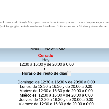
izar los mapas de Google Maps para mostrar las opiniones y numero de reseñas para mejorar tu 
Sushi Panda, Málaga
//policies.google.com/technologies/cookies?hl=es. Si tienes menos de 16 años y deseas dar tu c
Restaurante japonés
Bulevar Louis Pasteur, 16
Teléfono 952 855 862
Cerrado
Hoy:
12:30 a 16:30 y de 20:00 a 0:00
Horario del resto de dias
Domingo: de 12:30 a 16:30 y de 20:00 a 0:00
Lunes: de 12:30 a 16:30 y de 20:00 a 0:00
Martes: de 12:30 a 16:30 y de 20:00 a 0:00
Miércoles: 12:30 a 16:30 y de 20:00 a 0:00
Jueves: de 12:30 a 16:30 y de 20:00 a 0:00
Viernes: de 12:30 a 16:30 y de 20:00 a 0:00