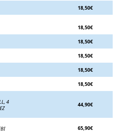
18,50€
€
.
18,50€
50€
.
18,50€
18,50€
18,50€
18,50€
DE SÉSAMO ROLL ATÚN, 4 PIEZAS DE EBI ROLL, 4 SASHI
L, 4
44,90€
PEZ
, 1 MAKI PEZ MANTEQUILLA TRUFA, 1 MAKI EBI AGUACAT
65,90€
EBI