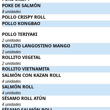
POKE DE SALMÓN
POKE DE SALMÓN
. 8 unidades
. Precio:
9,50€
.
8 unidades
POLLO CRISPY ROLL
POLLO CRISPY ROLL
.
. Precio:
7,90€
.
POLLO KONGBAO
POLLO KONGBAO
.
. Precio:
8,50€
.
POLLO TERIYAKI
POLLO TERIYAKI
. 2 unidades
. Precio:
6,90€
.
2 unidades
ROLLITO LANGOSTINO MANGO
ROLLITO LANGOSTINO MANGO
. 2 unidades
. Precio:
4,90€
.
2 unidades
ROLLITO VEGETAL
ROLLITO VEGETAL
. 2 unidades
. Precio:
3,90€
.
2 unidades
ROLLITO VIETNAMITA
ROLLITO VIETNAMITA
.
. Precio:
3,90€
.
SALMÓN CON KAZAN ROLL
SALMÓN CON KAZAN ROLL
. 4 unidades
. Precio:
9,20€
.
4 unidades
SALMÓN ROLL
SALMÓN ROLL
. 4 unidades
. Precio:
5,25€
.
4 unidades
SÉSAMO ROLL ATÚN
SÉSAMO ROLL ATÚN
. 4 unidades
. Precio:
4,90€
.
4 unidades
SÉSAMO SALMÓN ROLL
SÉSAMO SALMÓN ROLL
.
. Precio:
4,50€
.