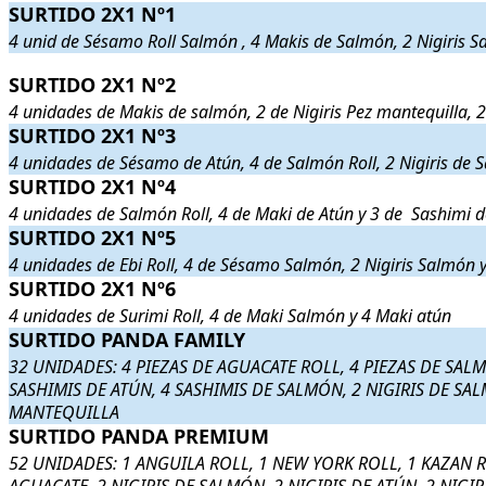
SURTIDO 2X1 Nº1
SURTIDO 2X1 Nº1
. 4 unid de Sésamo Roll Salmón , 4 Makis de 
4 unid de Sésamo Roll Salmón , 4 Makis de Salmón, 2 Nigiris Sa
SURTIDO 2X1 Nº2
SURTIDO 2X1 Nº2
. 4 unidades de Makis de salmón, 2 de Nigiris
4 unidades de Makis de salmón, 2 de Nigiris Pez mantequilla, 2 
SURTIDO 2X1 Nº3
SURTIDO 2X1 Nº3
. 4 unidades de Sésamo de Atún, 4 de Salmón 
4 unidades de Sésamo de Atún, 4 de Salmón Roll, 2 Nigiris de S
SURTIDO 2X1 Nº4
SURTIDO 2X1 Nº4
. 4 unidades de Salmón Roll, 4 de Maki de 
4 unidades de Salmón Roll, 4 de Maki de Atún y 3 de Sashimi 
SURTIDO 2X1 Nº5
SURTIDO 2X1 Nº5
. 4 unidades de Ebi Roll, 4 de Sésamo Salmó
4 unidades de Ebi Roll, 4 de Sésamo Salmón, 2 Nigiris Salmón 
SURTIDO 2X1 Nº6
SURTIDO 2X1 Nº6
. 4 unidades de Surimi Roll, 4 de Maki Salm
4 unidades de Surimi Roll, 4 de Maki Salmón y 4 Maki atún
SURTIDO PANDA FAMILY
SURTIDO PANDA FAMILY
. 32 UNIDADES: 4 PIEZAS DE
32 UNIDADES: 4 PIEZAS DE AGUACATE ROLL, 4 PIEZAS DE SALM
SASHIMIS DE ATÚN, 4 SASHIMIS DE SALMÓN, 2 NIGIRIS DE SAL
MANTEQUILLA
SURTIDO PANDA PREMIUM
SURTIDO PANDA PREMIUM
. 52 UNIDADES: 1 ANGUILA
52 UNIDADES: 1 ANGUILA ROLL, 1 NEW YORK ROLL, 1 KAZAN R