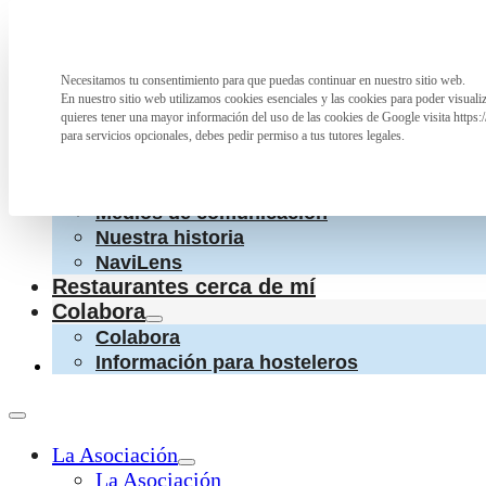
Saltar al contenido principal
Saltar al pie de página
La Asociación
Necesitamos tu consentimiento para que puedas continuar en nuestro sitio web.
Preferencia de privacidad
La Asociación
En nuestro sitio web utilizamos cookies esenciales y las cookies para poder visual
¿Qué hacemos?
quieres tener una mayor información del uso de las cookies de Google visita https:
Cartas accesibles
para servicios opcionales, debes pedir permiso a tus tutores legales.
Colaboraciones con otras entidades
Conoce a las personas que nos apoyan
Medios de comunicación
Nuestra historia
NaviLens
Restaurantes cerca de mí
Colabora
Colabora
Información para hosteleros
La Asociación
La Asociación