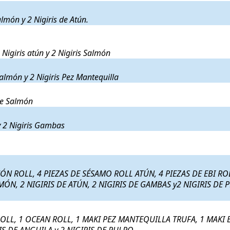
Salmón, 2 Nigiris Salmón y 2 Nigiris de Atún.
. Precio:
18,50€
.
lmón y 2 Nigiris de Atún.
 Pez mantequilla, 2 Nigiris atún y 2 Nigiris Salmón
. Precio:
18,50
Nigiris atún y 2 Nigiris Salmón
Roll, 2 Nigiris de Salmón y 2 Nigiris Pez Mantequilla
. Precio:
18,
almón y 2 Nigiris Pez Mantequilla
Atún y 3 de Sashimi de Salmón
. Precio:
18,50€
.
de Salmón
n, 2 Nigiris Salmón y 2 Nigiris Gambas
. Precio:
18,50€
.
y 2 Nigiris Gambas
ón y 4 Maki atún
. Precio:
18,50€
.
 AGUACATE ROLL, 4 PIEZAS DE SALMÓN ROLL, 4 PIEZAS 
ÓN ROLL, 4 PIEZAS DE SÉSAMO ROLL ATÚN, 4 PIEZAS DE EBI ROL
MÓN, 2 NIGIRIS DE ATÚN, 2 NIGIRIS DE GAMBAS y2 NIGIRIS DE 
 ROLL, 1 NEW YORK ROLL, 1 KAZAN ROLL, 1 OCEAN ROLL
OLL, 1 OCEAN ROLL, 1 MAKI PEZ MANTEQUILLA TRUFA, 1 MAKI 