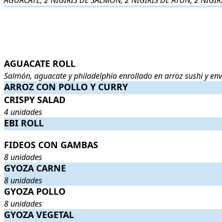
AGUACATE, 2 NIGIRIS DE SALMÓN, 2 NIGIRIS DE ATÚN, 2 NIGIR
.
.
AGUACATE ROLL
AGUACATE ROLL
. Salmón, aguacate y philadelphia enrollado en 
Salmón, aguacate y philadelphia enrollado en arroz sushi y en
ARROZ CON POLLO Y CURRY
ARROZ CON POLLO Y CURRY
.
. Precio:
6,90€
.
CRISPY SALAD
CRISPY SALAD
. 4 unidades
. Precio:
6,90€
.
4 unidades
EBI ROLL
EBI ROLL
.
. Precio:
4,20€
.
FIDEOS CON GAMBAS
FIDEOS CON GAMBAS
. 8 unidades
. Precio:
5,90€
.
8 unidades
GYOZA CARNE
GYOZA CARNE
. 8 unidades
. Precio:
7,90€
.
8 unidades
GYOZA POLLO
GYOZA POLLO
. 8 unidades
. Precio:
7,90€
.
8 unidades
GYOZA VEGETAL
GYOZA VEGETAL
. 8 unidades
. Precio:
7,90€
.