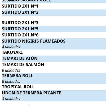
SURTIDO 2X1 Nº1
SURTIDO 2X1 Nº1
.
. Precio:
18,50€
.
SURTIDO 2X1 Nº2
SURTIDO 2X1 Nº2
.
. Precio:
18,50€
.
SURTIDO 2X1 Nº3
SURTIDO 2X1 Nº3
.
. Precio:
18,50€
.
SURTIDO 2X1 Nº5
SURTIDO 2X1 Nº5
.
. Precio:
18,50€
.
SURTIDO 2X1 Nº6
SURTIDO 2X1 Nº6
.
. Precio:
18,50€
.
SURTIDO NIGIRIS FLAMEADOS
SURTIDO NIGIRIS FLAMEADOS
. 4 unidades
. Precio:
4,50€
.
4 unidades
TAKOYAKI
TAKOYAKI
.
. Precio:
6,90€
.
TEMAKI DE ATÚN
TEMAKI DE ATÚN
.
. Precio:
6,50€
.
TEMAKI DE SALMÓN
TEMAKI DE SALMÓN
. 8 unidades
. Precio:
5,50€
.
8 unidades
TERNERA ROLL
TERNERA ROLL
. 8 unidades
. Precio:
8,90€
.
8 unidades
TROPICAL ROLL
TROPICAL ROLL
.
. Precio:
8,90€
.
UDON DE TERNERA PICANTE
UDON DE TERNERA PICANTE
. 8 unidades
. Precio:
7,50€
.
8 unidades