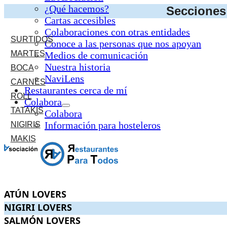
¿Qué hacemos?
Secciones 
Cartas accesibles
Colaboraciones con otras entidades
SURTIDOS
Conoce a las personas que nos apoyan
MARTES
Medios de comunicación
Nuestra historia
BOCA
NaviLens
CARNES
Restaurantes cerca de mí
ROLL
Colabora
TATAKIS
Colabora
Información para hosteleros
NIGIRIS
MAKIS
ATÚN LOVERS
ATÚN LOVERS
.
. Precio:
15,90€
.
NIGIRI LOVERS
NIGIRI LOVERS
.
. Precio:
22,90€
.
SALMÓN LOVERS
SALMÓN LOVERS
.
. Precio:
14,90€
.