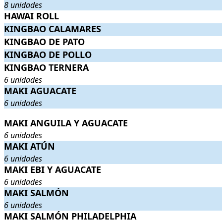
8 unidades
HAWAI ROLL
HAWAI ROLL
.
. Precio:
9,50€
.
KINGBAO CALAMARES
KINGBAO CALAMARES
.
. Precio:
5,90€
.
KINGBAO DE PATO
KINGBAO DE PATO
.
. Precio:
5,90€
.
KINGBAO DE POLLO
KINGBAO DE POLLO
.
. Precio:
5,50€
.
KINGBAO TERNERA
KINGBAO TERNERA
. 6 unidades
. Precio:
4,20€
.
6 unidades
MAKI AGUACATE
MAKI AGUACATE
. 6 unidades
. Precio:
4,50€
.
6 unidades
MAKI ANGUILA Y AGUACATE
MAKI ANGUILA Y AGUACATE
. 6 unidades
. Precio:
6,30€
.
6 unidades
MAKI ATÚN
MAKI ATÚN
. 6 unidades
. Precio:
5,90€
.
6 unidades
MAKI EBI Y AGUACATE
MAKI EBI Y AGUACATE
. 6 unidades
. Precio:
4,50€
.
6 unidades
MAKI SALMÓN
MAKI SALMÓN
. 6 unidades
. Precio:
5,50€
.
6 unidades
MAKI SALMÓN PHILADELPHIA
MAKI SALMÓN PHILADELPHIA
. 6 unidades
. Precio:
5,60€
.