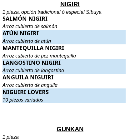
NIGIRI
1 pieza, opción tradicional ó especial Sibuya
SALMÓN NIGIRI
SALMÓN NIGIRI
. Arroz cubierto de salmón
.
Arroz cubierto de salmón
ATÚN NIGIRI
ATÚN NIGIRI
. Arroz cubierto de atún
.
Arroz cubierto de atún
MANTEQUILLA NIGIRI
MANTEQUILLA NIGIRI
. Arroz cubierto de pez mantequilla
.
Arroz cubierto de pez mantequilla
LANGOSTINO NIGIRI
LANGOSTINO NIGIRI
. Arroz cubierto de langostino
.
Arroz cubierto de langostino
ANGUILA NIGUIRI
ANGUILA NIGUIRI
. Arroz cubierto de anguila
.
Arroz cubierto de anguila
NIGUIRI LOVERS
NIGUIRI LOVERS
. 10 piezas variadas
.
10 piezas variadas
.
.
GUNKAN
1 pieza