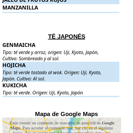
MANZANILLA
MANZANILLA
.
.
.
.
TÉ JAPONÉS
GENMAICHA
GENMAICHA
. Tipo: té verde y arroz, origen: Uji, Kyoto, Japón, C
Tipo: té verde y arroz, origen: Uji, Kyoto, Japón,
Cultivo: Sombreado y al sol.
HOJICHA
HOJICHA
. Tipo: té verde tostado al wok. Origen: Uji, Kyoto, Japón.
Tipo: té verde tostado al wok. Origen: Uji, Kyoto,
Japón. Cultivo: Al sol.
KUKICHA
KUKICHA
. Tipo: té verde. Origen: Uji, Kyoto, Japón
.
Tipo: té verde. Origen: Uji, Kyoto, Japón
.
.
Mapa de Google Maps
Estás viendo un contenido de marcador de posición de
Google
Maps
. Para acceder al contenido real, haz clic en el siguiente