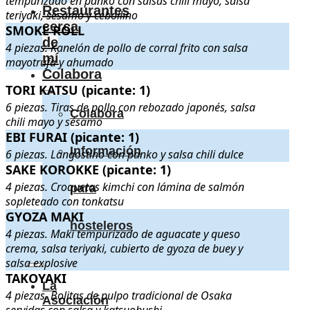
tempurizado en panko con salsas chili mayo, salsa
Restaurantes
teriyaki, sésamo y cebollino
cerca
SMOKE ROLL
SMOKE ROLL
. 4 piezas. Kanelón de pollo de corral frito con sal
de
4 piezas. Kanelón de pollo de corral frito con salsa
mí
mayotrufa y ahumado
Colabora
TORI KATSU (picante: 1)
TORI KATSU (picante: 1)
. 6 piezas. Tiras de pollo con rebozado ja
6 piezas. Tiras de pollo con rebozado japonés, salsa
Colabora
chili mayo y sésamo
EBI FURAI (picante: 1)
EBI FURAI (picante: 1)
. 6 piezas. Langostino con panko y salsa chil
Información
6 piezas. Langostino con panko y salsa chili dulce
SAKE KOROKKE (picante: 1)
SAKE KOROKKE (picante: 1)
. 4 piezas. Croquetas kimchi con lám
4 piezas. Croquetas kimchi con lámina de salmón
para
sopleteado con tonkatsu
GYOZA MAKI
GYOZA MAKI
. 4 piezas. Maki tempurizado de aguacate y queso cre
hosteleros
4 piezas. Maki tempurizado de aguacate y queso
crema, salsa teriyaki, cubierto de gyoza de buey y
salsa explosive
TAKOYAKI
TAKOYAKI
. 4 piezas. Bolitas de pulpo tradicional de Osaka servid
La
4 piezas. Bolitas de pulpo tradicional de Osaka
Asociación