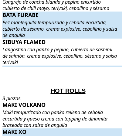
Cangrejo de concha blanda y pepino encurtido
cubierto de chili mayo, teriyaki, cebollino y sésamo
BATA FURABE
BATA FURABE
. Pez mantequilla tempurizado y cebolla encurtida, 
Pez mantequilla tempurizado y cebolla encurtida,
cubierto de sésamo, crema explosive, cebollino y salsa
de anguila
SIBUYA FLAMED
SIBUYA FLAMED
. Langostino con panko y pepino, cubierto de sas
Langostino con panko y pepino, cubierto de sashimi
de salmón, crema explosive, cebollino, sésamo y salsa
teriyaki
.
.
HOT ROLLS
8 piezas
MAKI VOLKANO
MAKI VOLKANO
. Maki tempurizado con panko relleno de cebolla
Maki tempurizado con panko relleno de cebolla
encurtida y queso crema con topping de dinamita
braseada con salsa de anguila
MAKI XO
MAKI XO
. Maki tempurizado con panko relleno de mango y queso cre