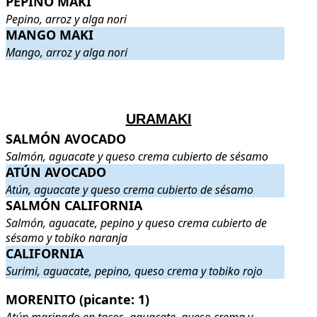
PEPINO MAKI
Pepino, arroz y alga nori
MANGO MAKI
MANGO MAKI
. Mango, arroz y alga nori
.
Mango, arroz y alga nori
.
.
URAMAKI
SALMÓN AVOCADO
SALMÓN AVOCADO
. Salmón, aguacate y queso crema cubierto 
Salmón, aguacate y queso crema cubierto de sésamo
ATÚN AVOCADO
ATÚN AVOCADO
. Atún, aguacate y queso crema cubierto de sésa
Atún, aguacate y queso crema cubierto de sésamo
SALMÓN CALIFORNIA
SALMÓN CALIFORNIA
. Salmón, aguacate, pepino y queso crema
Salmón, aguacate, pepino y queso crema cubierto de
sésamo y tobiko naranja
CALIFORNIA
CALIFORNIA
. Surimi, aguacate, pepino, queso crema y tobiko rojo
Surimi, aguacate, pepino, queso crema y tobiko rojo
MORENITO (picante: 1)
MORENITO (picante: 1)
. Atún marinado en tacos, aguacate, queso 