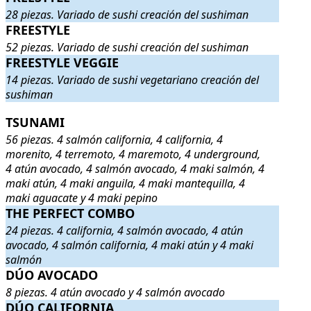
28 piezas. Variado de sushi creación del sushiman
FREESTYLE
FREESTYLE
. 52 piezas. Variado de sushi creación del sushiman
.
52 piezas. Variado de sushi creación del sushiman
FREESTYLE VEGGIE
FREESTYLE VEGGIE
. 14 piezas. Variado de sushi vegetariano cr
14 piezas. Variado de sushi vegetariano creación del
sushiman
TSUNAMI
TSUNAMI
. 56 piezas. 4 salmón california, 4 california, 4 moreni
56 piezas. 4 salmón california, 4 california, 4
morenito, 4 terremoto, 4 maremoto, 4 underground,
4 atún avocado, 4 salmón avocado, 4 maki salmón, 4
maki atún, 4 maki anguila, 4 maki mantequilla, 4
maki aguacate y 4 maki pepino
THE PERFECT COMBO
THE PERFECT COMBO
. 24 piezas. 4 california, 4 salmón avocad
24 piezas. 4 california, 4 salmón avocado, 4 atún
avocado, 4 salmón california, 4 maki atún y 4 maki
salmón
DÚO AVOCADO
DÚO AVOCADO
. 8 piezas. 4 atún avocado y 4 salmón avocado
.
8 piezas. 4 atún avocado y 4 salmón avocado
DÚO CALIFORNIA
DÚO CALIFORNIA
. 8 piezas. 4 salmón california y 4 california
.