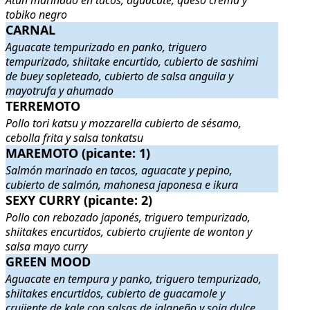
Atún marinado en tacos, aguacate, queso crema y
tobiko negro
CARNAL
CARNAL
. Aguacate tempurizado en panko, triguero tempurizado, sh
Aguacate tempurizado en panko, triguero
tempurizado, shiitake encurtido, cubierto de sashimi
de buey sopleteado, cubierto de salsa anguila y
mayotrufa y ahumado
TERREMOTO
TERREMOTO
. Pollo tori katsu y mozzarella cubierto de sésamo, ceb
Pollo tori katsu y mozzarella cubierto de sésamo,
cebolla frita y salsa tonkatsu
MAREMOTO (picante: 1)
MAREMOTO (picante: 1)
. Salmón marinado en tacos, aguacate y p
Salmón marinado en tacos, aguacate y pepino,
cubierto de salmón, mahonesa japonesa e ikura
SEXY CURRY (picante: 2)
SEXY CURRY (picante: 2)
. Pollo con rebozado japonés, triguero te
Pollo con rebozado japonés, triguero tempurizado,
shiitakes encurtidos, cubierto crujiente de wonton y
salsa mayo curry
GREEN MOOD
GREEN MOOD
. Aguacate en tempura y panko, triguero tempurizado,
Aguacate en tempura y panko, triguero tempurizado,
shiitakes encurtidos, cubierto de guacamole y
crujiente de kale con salsas de jalapeño y soja dulce