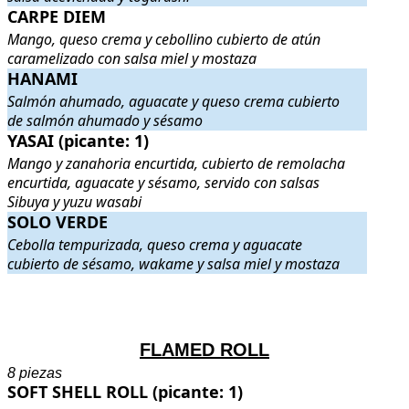
CARPE DIEM
CARPE DIEM
. Mango, queso crema y cebollino cubierto de atún ca
Mango, queso crema y cebollino cubierto de atún
caramelizado con salsa miel y mostaza
HANAMI
HANAMI
. Salmón ahumado, aguacate y queso crema cubierto de 
Salmón ahumado, aguacate y queso crema cubierto
de salmón ahumado y sésamo
YASAI (picante: 1)
YASAI (picante: 1)
. Mango y zanahoria encurtida, cubierto de remol
Mango y zanahoria encurtida, cubierto de remolacha
encurtida, aguacate y sésamo, servido con salsas
Sibuya y yuzu wasabi
SOLO VERDE
SOLO VERDE
. Cebolla tempurizada, queso crema y aguacate cubi
Cebolla tempurizada, queso crema y aguacate
cubierto de sésamo, wakame y salsa miel y mostaza
.
.
FLAMED ROLL
8 piezas
SOFT SHELL ROLL (picante: 1)
SOFT SHELL ROLL (picante: 1)
. Cangrejo de concha blanda y pepi