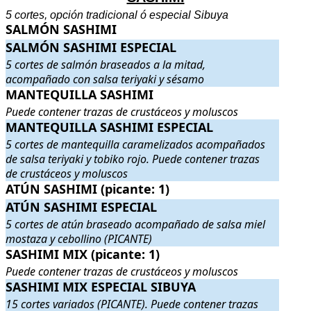
5 cortes, opción tradicional ó especial Sibuya
SALMÓN SASHIMI
SALMÓN SASHIMI
.
.
SALMÓN SASHIMI ESPECIAL
SALMÓN SASHIMI ESPECIAL
. 5 cortes de salmón braseados a l
5 cortes de salmón braseados a la mitad,
acompañado con salsa teriyaki y sésamo
MANTEQUILLA SASHIMI
MANTEQUILLA SASHIMI
. Puede contener trazas de crustáceos 
Puede contener trazas de crustáceos y moluscos
MANTEQUILLA SASHIMI ESPECIAL
MANTEQUILLA SASHIMI ESPECIAL
. 5 cortes de mantequilla 
5 cortes de mantequilla caramelizados acompañados
de salsa teriyaki y tobiko rojo. Puede contener trazas
de crustáceos y moluscos
ATÚN SASHIMI (picante: 1)
ATÚN SASHIMI (picante: 1)
.
.
ATÚN SASHIMI ESPECIAL
ATÚN SASHIMI ESPECIAL
. 5 cortes de atún braseado acompaña
5 cortes de atún braseado acompañado de salsa miel
mostaza y cebollino (PICANTE)
SASHIMI MIX (picante: 1)
SASHIMI MIX (picante: 1)
. Puede contener trazas de crustáceos y 
Puede contener trazas de crustáceos y moluscos
SASHIMI MIX ESPECIAL SIBUYA
SASHIMI MIX ESPECIAL SIBUYA
. 15 cortes variados (PICANTE
15 cortes variados (PICANTE). Puede contener trazas