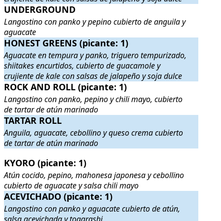
UNDERGROUND
UNDERGROUND
. Langostino con panko y pepino cubierto de ang
Langostino con panko y pepino cubierto de anguila y
aguacate
HONEST GREENS (picante: 1)
HONEST GREENS (picante: 1)
. Aguacate en tempura y panko, trigu
Aguacate en tempura y panko, triguero tempurizado,
shiitakes encurtidos, cubierto de guacamole y
crujiente de kale con salsas de jalapeño y soja dulce
ROCK AND ROLL (picante: 1)
ROCK AND ROLL (picante: 1)
. Langostino con panko, pepino y chi
Langostino con panko, pepino y chili mayo, cubierto
de tartar de atún marinado
TARTAR ROLL
TARTAR ROLL
. Anguila, aguacate, cebollino y queso crema cubier
Anguila, aguacate, cebollino y queso crema cubierto
de tartar de atún marinado
KYORO (picante: 1)
KYORO (picante: 1)
. Atún cocido, pepino, mahonesa japonesa y cebo
Atún cocido, pepino, mahonesa japonesa y cebollino
cubierto de aguacate y salsa chili mayo
ACEVICHADO (picante: 1)
ACEVICHADO (picante: 1)
. Langostino con panko y aguacate cubie
Langostino con panko y aguacate cubierto de atún,
salsa acevichada y togarashi