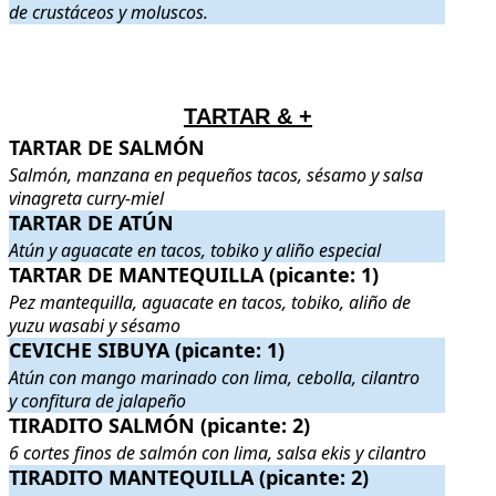
de crustáceos y moluscos.
.
.
TARTAR & +
TARTAR DE SALMÓN
TARTAR DE SALMÓN
. Salmón, manzana en pequeños tacos, sésam
Salmón, manzana en pequeños tacos, sésamo y salsa
vinagreta curry-miel
TARTAR DE ATÚN
TARTAR DE ATÚN
. Atún y aguacate en tacos, tobiko y aliño espec
Atún y aguacate en tacos, tobiko y aliño especial
TARTAR DE MANTEQUILLA (picante: 1)
TARTAR DE MANTEQUILLA (picante: 1)
. Pez mantequilla, agua
Pez mantequilla, aguacate en tacos, tobiko, aliño de
yuzu wasabi y sésamo
CEVICHE SIBUYA (picante: 1)
CEVICHE SIBUYA (picante: 1)
. Atún con mango marinado con lima,
Atún con mango marinado con lima, cebolla, cilantro
y confitura de jalapeño
TIRADITO SALMÓN (picante: 2)
TIRADITO SALMÓN (picante: 2)
. 6 cortes finos de salmón con lima
6 cortes finos de salmón con lima, salsa ekis y cilantro
TIRADITO MANTEQUILLA (picante: 2)
TIRADITO MANTEQUILLA (picante: 2)
. 6 cortes finos de pez ma