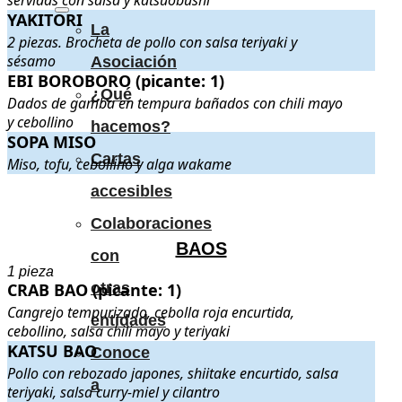
servidas con salsa y katsuobushi
YAKITORI
YAKITORI
. 2 piezas. Brocheta de pollo con salsa teriyaki y sésamo
La
2 piezas. Brocheta de pollo con salsa teriyaki y
sésamo
Asociación
EBI BOROBORO (picante: 1)
EBI BOROBORO (picante: 1)
. Dados de gamba en tempura bañados
¿Qué
Dados de gamba en tempura bañados con chili mayo
y cebollino
hacemos?
SOPA MISO
SOPA MISO
. Miso, tofu, cebollino y alga wakame
.
Cartas
Miso, tofu, cebollino y alga wakame
.
.
accesibles
Colaboraciones
BAOS
con
1 pieza
CRAB BAO (picante: 1)
CRAB BAO (picante: 1)
otras
. Cangrejo tempurizado, cebolla roja encurtid
Cangrejo tempurizado, cebolla roja encurtida,
entidades
cebollino, salsa chili mayo y teriyaki
KATSU BAO
KATSU BAO
. Pollo con rebozado japones, shiitake encurtido, salsa t
Conoce
Pollo con rebozado japones, shiitake encurtido, salsa
a
teriyaki, salsa curry-miel y cilantro