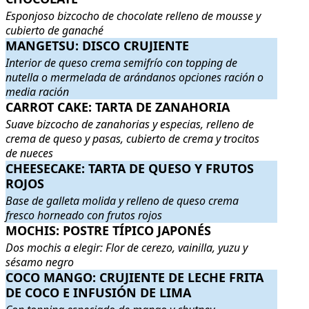
Esponjoso bizcocho de chocolate relleno de mousse y
cubierto de ganaché
MANGETSU: DISCO CRUJIENTE
MANGETSU: DISCO CRUJIENTE
. Interior de queso crema semi
Interior de queso crema semifrío con topping de
nutella o mermelada de arándanos opciones ración o
media ración
CARROT CAKE: TARTA DE ZANAHORIA
CARROT CAKE: TARTA DE ZANAHORIA
. Suave bizcocho de z
Suave bizcocho de zanahorias y especias, relleno de
crema de queso y pasas, cubierto de crema y trocitos
de nueces
CHEESECAKE: TARTA DE QUESO Y FRUTOS ROJOS
CHEESECAKE: TARTA DE QUESO Y FRUTOS
. Base d
ROJOS
Base de galleta molida y relleno de queso crema
fresco horneado con frutos rojos
MOCHIS: POSTRE TÍPICO JAPONÉS
MOCHIS: POSTRE TÍPICO JAPONÉS
. Dos mochis a elegir: Flor
Dos mochis a elegir: Flor de cerezo, vainilla, yuzu y
sésamo negro
COCO MANGO: CRUJIENTE DE LECHE FRITA DE COCO E 
COCO MANGO: CRUJIENTE DE LECHE FRITA
DE COCO E INFUSIÓN DE LIMA