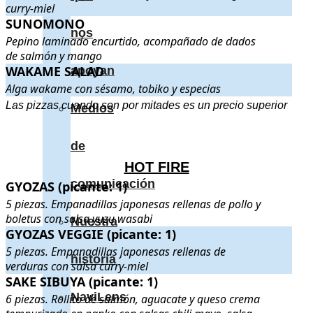
curry-miel
SUNOMONO
SUNOMONO
. Pepino laminado encurtido, acompañado de dad
nos
Pepino laminado encurtido, acompañado de dados
de salmón y mango
WAKAME SALAD
WAKAME SALAD
. Alga wakame con sésamo, tobiko y especias
apoyan
Alga wakame con sésamo, tobiko y especias
.
.
Las pizzas cuando son por mitades es un precio superior
Medios
de
HOT FIRE
comunicación
GYOZAS (picante: 1)
GYOZAS (picante: 1)
. 5 piezas. Empanadillas japonesas rellenas de
5 piezas. Empanadillas japonesas rellenas de pollo y
boletus con salsa yuzu wasabi
Nuestra
GYOZAS VEGGIE (picante: 1)
GYOZAS VEGGIE (picante: 1)
. 5 piezas. Empanadillas japonesas r
5 piezas. Empanadillas japonesas rellenas de
historia
verduras con salsa curry-miel
SAKE SIBUYA (picante: 1)
SAKE SIBUYA (picante: 1)
. 6 piezas. Rollito de salmón, aguacate 
NaviLens
6 piezas. Rollito de salmón, aguacate y queso crema