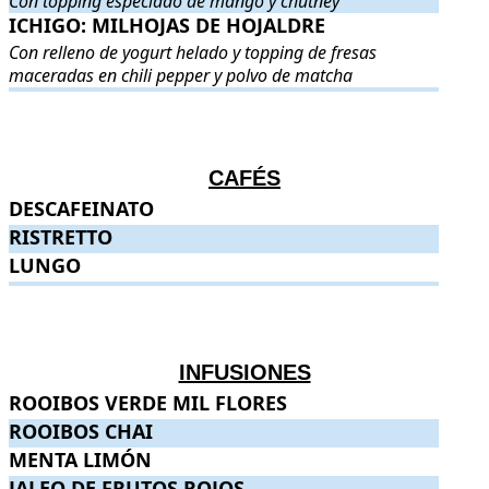
Con topping especiado de mango y chutney
ICHIGO: MILHOJAS DE HOJALDRE
ICHIGO: MILHOJAS DE HOJALDRE
. Con relleno de yogurt hel
Con relleno de yogurt helado y topping de fresas
maceradas en chili pepper y polvo de matcha
.
.
CAFÉS
DESCAFEINATO
DESCAFEINATO
.
.
RISTRETTO
RISTRETTO
.
.
LUNGO
LUNGO
.
.
.
.
INFUSIONES
ROOIBOS VERDE MIL FLORES
ROOIBOS VERDE MIL FLORES
.
.
ROOIBOS CHAI
ROOIBOS CHAI
.
.
MENTA LIMÓN
MENTA LIMÓN
.
.
JALEO DE FRUTOS ROJOS
JALEO DE FRUTOS ROJOS
.
.