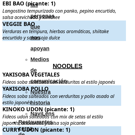
EBI BAO (picante: 1)
EBI BAO (picante: 1)
. Langostino tempurizado con panko, pepino en
las
Langostino tempurizado con panko, pepino encurtido,
personas
salsa acevichada y kimchee
VEGGIE BAO
VEGGIE BAO
. Verduras en tempura, hierbas aromáticas, shiitake en
que
Verduras en tempura, hierbas aromáticas, shiitake
encurtido y salsa soja dulce
nos
.
.
apoyan
Medios
NOODLES
de
YAKISOBA VEGETALES
YAKISOBA VEGETALES
. Fideos soba salteados con verduritas al 
comunicación
Fideos soba salteados con verduritas al estilo japonés
YAKISOBA POLLO
YAKISOBA POLLO
. Fideos soba salteados con verduritas y pollo a
Nuestra
Fideos soba salteados con verduritas y pollo asado al
estilo japonés
historia
KINOKO UDON (picante: 1)
KINOKO UDON (picante: 1)
. Fideos udon salteados con mix de seta
NaviLens
Fideos udon salteados con mix de setas al estilo
Restaurantes
japonés, anacardos y salsa soja picante
cerca
CURRY UDON (picante: 1)
CURRY UDON (picante: 1)
. Fideos udon salteados con gambas, pol
de