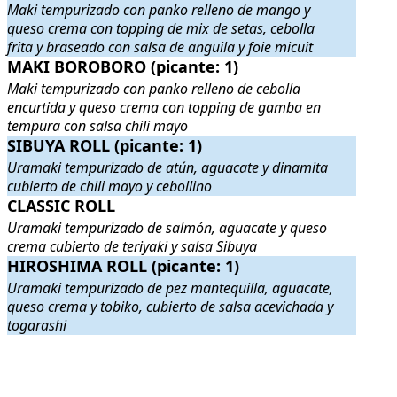
Maki tempurizado con panko relleno de mango y
queso crema con topping de mix de setas, cebolla
frita y braseado con salsa de anguila y foie micuit
MAKI BOROBORO (picante: 1)
MAKI BOROBORO (picante: 1)
. Maki tempurizado con panko rell
Maki tempurizado con panko relleno de cebolla
encurtida y queso crema con topping de gamba en
tempura con salsa chili mayo
SIBUYA ROLL (picante: 1)
SIBUYA ROLL (picante: 1)
. Uramaki tempurizado de atún, aguacate 
Uramaki tempurizado de atún, aguacate y dinamita
cubierto de chili mayo y cebollino
CLASSIC ROLL
CLASSIC ROLL
. Uramaki tempurizado de salmón, aguacate y queso
Uramaki tempurizado de salmón, aguacate y queso
crema cubierto de teriyaki y salsa Sibuya
HIROSHIMA ROLL (picante: 1)
HIROSHIMA ROLL (picante: 1)
. Uramaki tempurizado de pez manteq
Uramaki tempurizado de pez mantequilla, aguacate,
queso crema y tobiko, cubierto de salsa acevichada y
togarashi
.
.