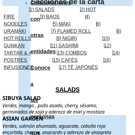
Secciones de la carta
Colaboraciones
1) SALADS
2) HOT
FIRE
3) BAOS
4)
con
NOODLES
5) MAKI
6)
URAMAKI
7) FLAMED ROLL
8)
otras
HOT ROLLS
9) NIGIRI
10)
GUNKAN
11) SASHIMI
12)
entidades
TARTAR & +
13) COMBOS
14)
POSTRES
15) CAFÉS
16)
INFUSIONES
Conoce
17) TÉ JAPONÉS
a
SALADS
SIBUYA SALAD
SIBUYA SALAD
. Verdes, mango , pollo asado, cherry, sésamo,
las
Verdes, mango , pollo asado, cherry, sésamo,
germinados de soja y aderezo de miel y mostaza
personas
ASIAN GARDEN
ASIAN GARDEN
. Verdes, salmón ahumado, aguacate, cebolla r
Verdes, salmón ahumado, aguacate, cebolla roja
encurtida, cherrys, anacardo y aderezo de vinagreta
que