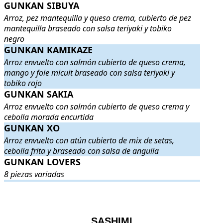
GUNKAN SIBUYA
GUNKAN SIBUYA
. Arroz, pez mantequilla y queso crema, cubiert
Arroz, pez mantequilla y queso crema, cubierto de pez
mantequilla braseado con salsa teriyaki y tobiko
negro
GUNKAN KAMIKAZE
GUNKAN KAMIKAZE
. Arroz envuelto con salmón cubierto de que
Arroz envuelto con salmón cubierto de queso crema,
mango y foie micuit braseado con salsa teriyaki y
tobiko rojo
GUNKAN SAKIA
GUNKAN SAKIA
. Arroz envuelto con salmón cubierto de queso c
Arroz envuelto con salmón cubierto de queso crema y
cebolla morada encurtida
GUNKAN XO
GUNKAN XO
. Arroz envuelto con atún cubierto de mix de setas, ce
Arroz envuelto con atún cubierto de mix de setas,
cebolla frita y braseado con salsa de anguila
GUNKAN LOVERS
GUNKAN LOVERS
. 8 piezas variadas
.
8 piezas variadas
.
.
SASHIMI