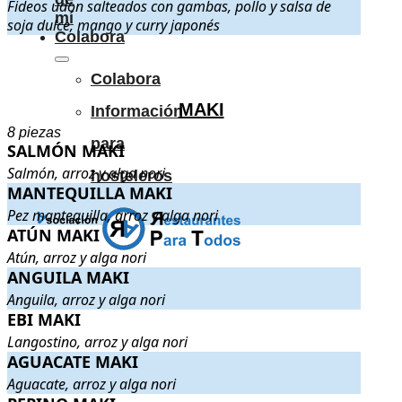
Fideos udon salteados con gambas, pollo y salsa de
mí
soja dulce, mango y curry japonés
Colabora
.
.
Colabora
MAKI
Información
8 piezas
para
SALMÓN MAKI
SALMÓN MAKI
. Salmón, arroz y alga nori
.
Salmón, arroz y alga nori
hosteleros
MANTEQUILLA MAKI
MANTEQUILLA MAKI
. Pez mantequilla, arroz y alga nori
.
Pez mantequilla, arroz y alga nori
ATÚN MAKI
ATÚN MAKI
. Atún, arroz y alga nori
.
Atún, arroz y alga nori
ANGUILA MAKI
ANGUILA MAKI
. Anguila, arroz y alga nori
.
Anguila, arroz y alga nori
EBI MAKI
EBI MAKI
. Langostino, arroz y alga nori
.
Langostino, arroz y alga nori
AGUACATE MAKI
AGUACATE MAKI
. Aguacate, arroz y alga nori
.
Aguacate, arroz y alga nori
PEPINO MAKI
. Pepino, arroz y alga nori
.