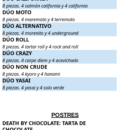
8 piezas. 4 salmón california y 4 california
DÚO MOTO
DÚO MOTO
. 8 piezas. 4 maremoto y 4 terremoto
.
8 piezas. 4 maremoto y 4 terremoto
DÚO ALTERNATIVO
DÚO ALTERNATIVO
. 8 piezas. 4 morenito y 4 underground
.
8 piezas. 4 morenito y 4 underground
DÚO ROLL
DÚO ROLL
. 8 piezas. 4 tartar roll y 4 rock and roll
.
8 piezas. 4 tartar roll y 4 rock and roll
DÚO CRAZY
DÚO CRAZY
. 8 piezas. 4 carpe diem y 4 acevichado
.
8 piezas. 4 carpe diem y 4 acevichado
DÚO NON CRUDE
DÚO NON CRUDE
. 8 piezas. 4 kyoro y 4 hanami
.
8 piezas. 4 kyoro y 4 hanami
DÚO YASAI
DÚO YASAI
. 8 piezas. 4 yasai y 4 solo verde
.
8 piezas. 4 yasai y 4 solo verde
.
.
POSTRES
DEATH BY CHOCOLATE: TARTA DE CHOCOLATE
DEATH BY CHOCOLATE: TARTA DE
. Esponjos
CHOCOLATE