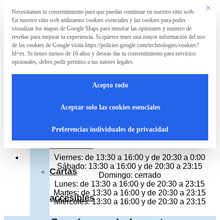
Saltar al contenido principal
Saltar al pie de página
Este bo
Necesitamos tu consentimiento para que puedas continuar en nuestro sitio web.
Preferencia de privacidad
En nuestro sitio web utilizamos cookies esenciales y las cookies para poder
La
visualizar los mapas de Google Maps para mostrar las opiniones y numero de
Asociación
reseñas para mejorar tu experiencia. Si quieres tener una mayor información del uso
de las cookies de Google visita https://policies.google.com/technologies/cookies?
Sibuya Urban Sushi Bar, Cartagena
hl=es. Si tienes menos de 16 años y deseas dar tu consentimiento para servicios
opcionales, debes pedir permiso a tus tutores legales.
La
Restaurante japonés
Calle Carmen 39, Cartagena
Acepto todo
Teléfono 868 681 820
Asociación
Cerrado
Aceptar solo las cookies esenciales
Hoy:
¿Qué
de 13:30 a 16:00 y de 20:30 a 0:00
Preferencias individuales de privacidad
Horario del resto de dias
hacemos?
Viernes: de 13:30 a 16:00 y de 20:30 a 0:00
Sábado: 13:30 a 16:00 y de 20:30 a 23:15
Cartas
Domingo: cerrado
Lunes: de 13:30 a 16:00 y de 20:30 a 23:15
Martes: de 13:30 a 16:00 y de 20:30 a 23:15
accesibles
Miércoles: 13:30 a 16:00 y de 20:30 a 23:15