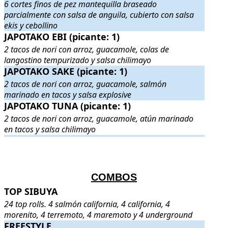
6 cortes finos de pez mantequilla braseado
parcialmente con salsa de anguila, cubierto con salsa
ekis y cebollino
JAPOTAKO EBI (picante: 1)
JAPOTAKO EBI (picante: 1)
. 2 tacos de nori con arroz, guacamole,
2 tacos de nori con arroz, guacamole, colas de
langostino tempurizado y salsa chilimayo
JAPOTAKO SAKE (picante: 1)
JAPOTAKO SAKE (picante: 1)
. 2 tacos de nori con arroz, guacamo
2 tacos de nori con arroz, guacamole, salmón
marinado en tacos y salsa explosive
JAPOTAKO TUNA (picante: 1)
JAPOTAKO TUNA (picante: 1)
. 2 tacos de nori con arroz, guacamo
2 tacos de nori con arroz, guacamole, atún marinado
en tacos y salsa chilimayo
.
.
COMBOS
TOP SIBUYA
TOP SIBUYA
. 24 top rolls. 4 salmón california, 4 california, 4 mo
24 top rolls. 4 salmón california, 4 california, 4
morenito, 4 terremoto, 4 maremoto y 4 underground
FREESTYLE
FREESTYLE
. 28 piezas. Variado de sushi creación del sushiman
.