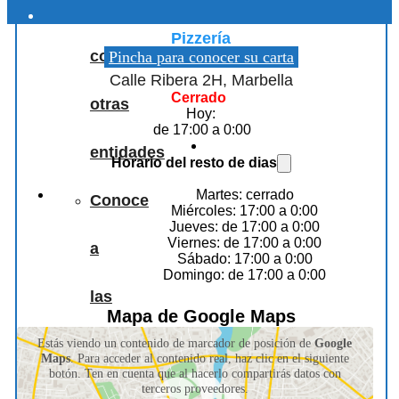
Papizza Marbella
Colaboraciones
Pizzería
con
Pincha para conocer su carta
Calle Ribera 2H, Marbella
Cerrado
otras
Hoy:
de 17:00 a 0:00
entidades
Horario del resto de dias
Martes: cerrado
Conoce
Miércoles: 17:00 a 0:00
Jueves: de 17:00 a 0:00
Viernes: de 17:00 a 0:00
a
Sábado: 17:00 a 0:00
Domingo: de 17:00 a 0:00
las
Mapa de Google Maps
personas
Estás viendo un contenido de marcador de posición de
Google
Maps
. Para acceder al contenido real, haz clic en el siguiente
botón. Ten en cuenta que al hacerlo compartirás datos con
terceros proveedores.
que