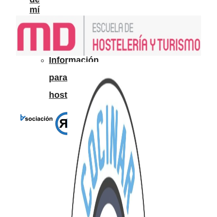
mí
Colabora
Colabora
Información
para
hosteleros