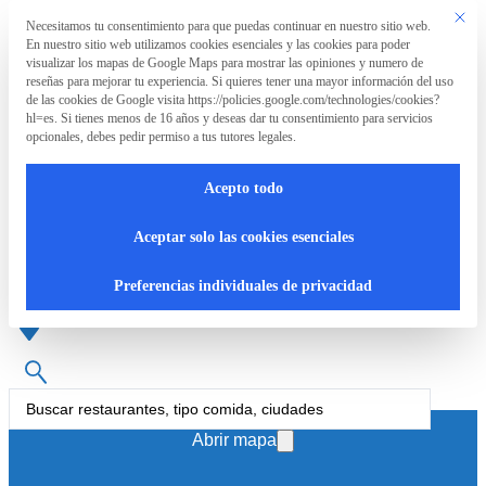
Saltar al contenido principal
Saltar al pie de página
Este bo
Necesitamos tu consentimiento para que puedas continuar en nuestro sitio web.
Preferencia de privacidad
En nuestro sitio web utilizamos cookies esenciales y las cookies para poder
La
visualizar los mapas de Google Maps para mostrar las opiniones y numero de
Asociación
reseñas para mejorar tu experiencia. Si quieres tener una mayor información del uso
de las cookies de Google visita https://policies.google.com/technologies/cookies?
hl=es. Si tienes menos de 16 años y deseas dar tu consentimiento para servicios
opcionales, debes pedir permiso a tus tutores legales.
La
RpT>
Acepto todo
Asociación
Pizzería en Marbella
Aceptar solo las cookies esenciales
¿Qué
Preferencias individuales de privacidad
hacemos?
Cartas
Search
...
accesibles
Abrir mapa