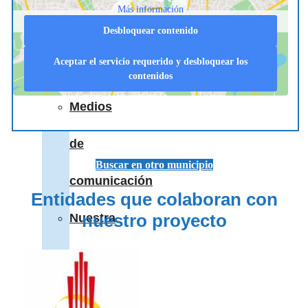
Más información
Desbloquear contenido
nos
Aceptar el servicio requerido y desbloquear los
apoyan
contenidos
Medios
de
Buscar en otro municipio
comunicación
Entidades que colaboran con
nuestro proyecto
Nuestra
historia
NaviLens