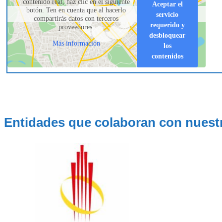
contenido real, haz clic en el siguiente
Aceptar el
botón. Ten en cuenta que al hacerlo
servicio
compartirás datos con terceros
requerido y
proveedores.
desbloquear
Más información
los
contenidos
Entidades que colaboran con nuest