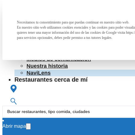
Saltar al contenido principal
Saltar al pie de página
La Asociación
Necesitamos tu consentimiento para que puedas continuar en nuestro sitio web.
Preferencia de privacidad
La Asociación
En nuestro sitio web utilizamos cookies esenciales y las cookies para poder visual
¿Qué hacemos?
quieres tener una mayor información del uso de las cookies de Google visita https:
Cartas accesibles
para servicios opcionales, debes pedir permiso a tus tutores legales.
Colaboraciones con otras entidades
RpT>
Conoce a las personas que nos apoyan
Medios de comunicación
Nuestra historia
NaviLens
Restaurantes cerca de mí
Colabora
Colabora
Información para hosteleros
Search
...
La Asociación
Abrir mapa
NAP Donosti
La Asociación