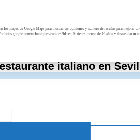
izar los mapas de Google Maps para mostrar las opiniones y numero de reseñas para mejorar tu 
//policies.google.com/technologies/cookies?hl=es. Si tienes menos de 16 años y deseas dar tu c
estaurante italiano en Sevil
aza de España