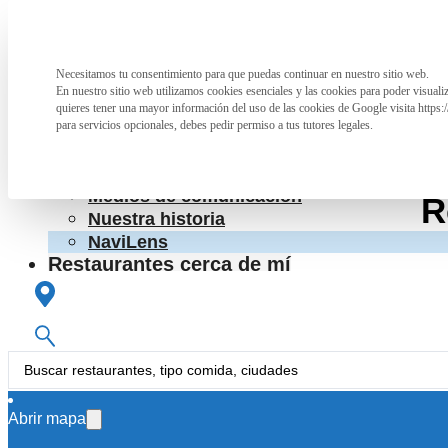
Saltar al contenido principal
Saltar al pie de página
La Asociación
Necesitamos tu consentimiento para que puedas continuar en nuestro sitio web.
Preferencia de privacidad
La Asociación
En nuestro sitio web utilizamos cookies esenciales y las cookies para poder visual
¿Qué hacemos?
quieres tener una mayor información del uso de las cookies de Google visita https:
Cartas accesibles
para servicios opcionales, debes pedir permiso a tus tutores legales.
Colaboraciones con otras entidades
RpT>
Conoce a las personas que nos apoyan
Medios de comunicación
R
Nuestra historia
NaviLens
Restaurantes cerca de mí
Colabora
Colabora
Información para hosteleros
Search
...
La Asociación
Abrir mapa
Restaurante San Marco, Pl
La Asociación