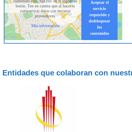
contenido real, haz clic en el siguiente
Aceptar el
botón. Ten en cuenta que al hacerlo
servicio
compartirás datos con terceros
requerido y
proveedores.
desbloquear
Más información
los
contenidos
Entidades que colaboran con nuest