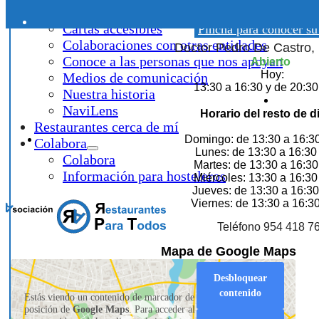
¿Qué hacemos?
Restaurante itali
Cartas accesibles
Pincha para conocer su
Colaboraciones con otras entidades
Doctor Pedro De Castro, 1
Conoce a las personas que nos apoyan
Abierto
Hoy:
Medios de comunicación
13:30 a 16:30 y de 20:30
Nuestra historia
NaviLens
Horario del resto de d
Restaurantes cerca de mí
Domingo: de 13:30 a 16:30
Colabora
Lunes: de 13:30 a 16:30 
Colabora
Martes: de 13:30 a 16:30
Información para hosteleros
Miércoles: 13:30 a 16:30
Jueves: de 13:30 a 16:30
Viernes: de 13:30 a 16:30
Teléfono 954 418 7
Mapa de Google Maps
Desbloquear
contenido
Estás viendo un contenido de marcador de
posición de
Google Maps
. Para acceder al