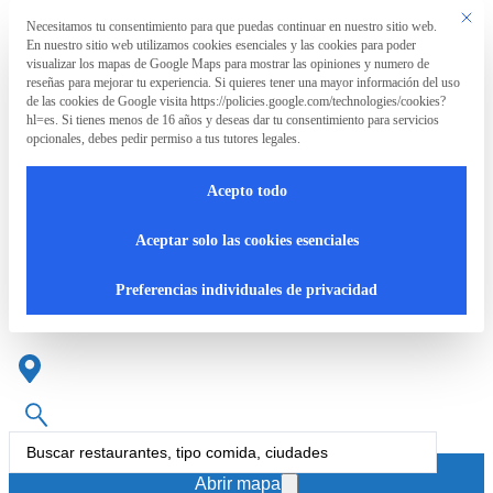
Saltar al contenido principal
Saltar al pie de página
Este bo
Necesitamos tu consentimiento para que puedas continuar en nuestro sitio web.
Preferencia de privacidad
En nuestro sitio web utilizamos cookies esenciales y las cookies para poder
La
visualizar los mapas de Google Maps para mostrar las opiniones y numero de
Asociación
reseñas para mejorar tu experiencia. Si quieres tener una mayor información del uso
de las cookies de Google visita https://policies.google.com/technologies/cookies?
hl=es. Si tienes menos de 16 años y deseas dar tu consentimiento para servicios
opcionales, debes pedir permiso a tus tutores legales.
La
RpT>
Acepto todo
Asociación
Restaurante japonés en
Aceptar solo las cookies esenciales
Paterna
¿Qué
Preferencias individuales de privacidad
hacemos?
Cartas
Search
accesibles
...
Abrir mapa