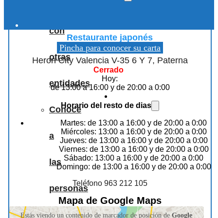
Colaboraciones
Miss Sushi Heron City Cc Heron City
con
Restaurante japonés
Pincha para conocer su carta
otras
Heron City Valencia V-35 6 Y 7, Paterna
Cerrado
Hoy:
entidades
de 13:00 a 16:00 y de 20:00 a 0:00
Horario del resto de dias
Conoce
Martes: de 13:00 a 16:00 y de 20:00 a 0:00
Miércoles: 13:00 a 16:00 y de 20:00 a 0:00
a
Jueves: de 13:00 a 16:00 y de 20:00 a 0:00
Viernes: de 13:00 a 16:00 y de 20:00 a 0:00
Sábado: 13:00 a 16:00 y de 20:00 a 0:00
las
Domingo: de 13:00 a 16:00 y de 20:00 a 0:00
Teléfono 963 212 105
personas
Mapa de Google Maps
que
Estás viendo un contenido de marcador de posición de
Google