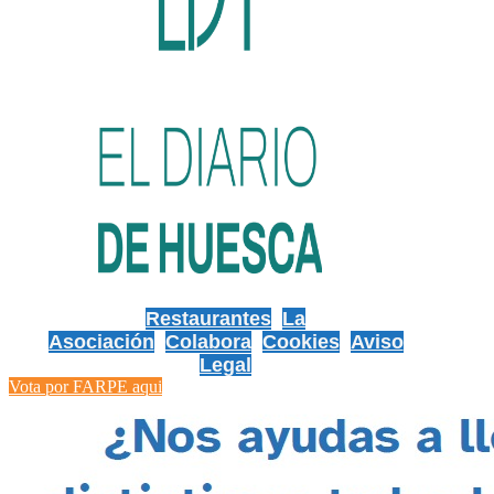
Restaurantes
La
Asociación
Colabora
Cookies
Aviso
Legal
Vota por FARPE aqui