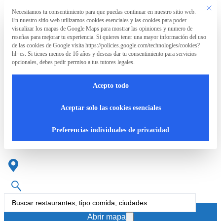
Saltar al contenido principal
Saltar al pie de página
Este bo
Necesitamos tu consentimiento para que puedas continuar en nuestro sitio web.
Preferencia de privacidad
En nuestro sitio web utilizamos cookies esenciales y las cookies para poder
La
visualizar los mapas de Google Maps para mostrar las opiniones y numero de
Asociación
reseñas para mejorar tu experiencia. Si quieres tener una mayor información del uso
de las cookies de Google visita https://policies.google.com/technologies/cookies?
hl=es. Si tienes menos de 16 años y deseas dar tu consentimiento para servicios
opcionales, debes pedir permiso a tus tutores legales.
La
RpT>
Acepto todo
Asociación
Restaurante mediterráneo en
Aceptar solo las cookies esenciales
Lleida
¿Qué
Preferencias individuales de privacidad
hacemos?
Cartas
Search
accesibles
...
Abrir mapa