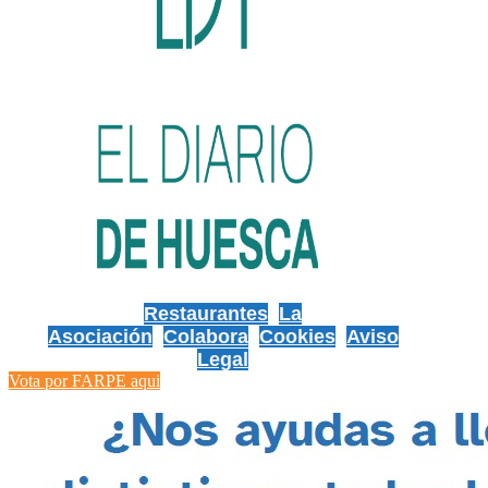
Restaurantes
La
Asociación
Colabora
Cookies
Aviso
Legal
Vota por FARPE aqui