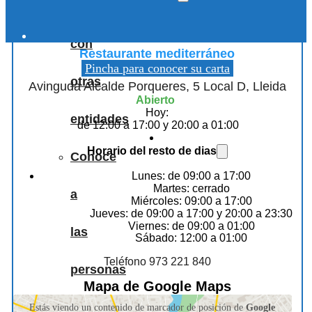
Colaboraciones
Crepería Flash
con
Restaurante mediterráneo
Pincha para conocer su carta
otras
Avinguda Alcalde Porqueres, 5 Local D, Lleida
Abierto
Hoy:
entidades
de 12:00 a 17:00 y 20:00 a 01:00
Horario del resto de dias
Conoce
Lunes: de 09:00 a 17:00
Martes: cerrado
a
Miércoles: 09:00 a 17:00
Jueves: de 09:00 a 17:00 y 20:00 a 23:30
Viernes: de 09:00 a 01:00
las
Sábado: 12:00 a 01:00
Teléfono 973 221 840
personas
Mapa de Google Maps
que
Estás viendo un contenido de marcador de posición de
Google