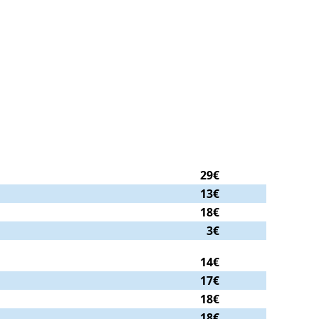
29€
13€
18€
3€
14€
17€
18€
18€