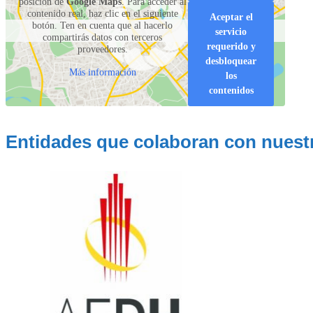
posición de
Google Maps
. Para acceder al
contenido real, haz clic en el siguiente
Aceptar el
botón. Ten en cuenta que al hacerlo
servicio
compartirás datos con terceros
requerido y
proveedores.
desbloquear
Más información
los
contenidos
Entidades que colaboran con nuest