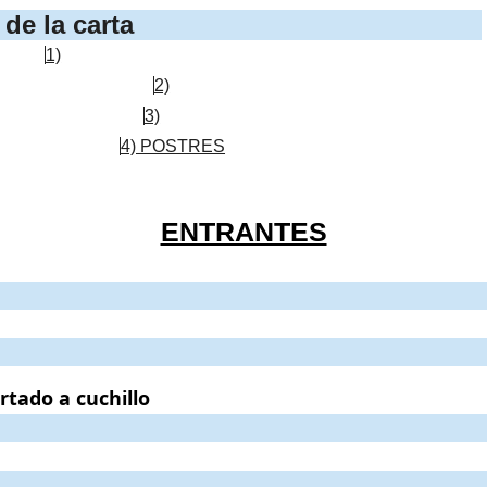
de la carta
1)
2)
3)
4) POSTRES
ENTRANTES
rtado a cuchillo
.
. Precio:
14€
.