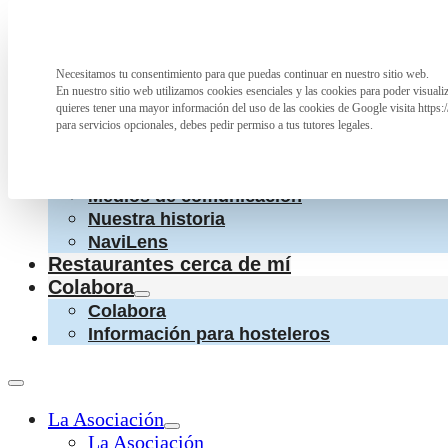
Saltar al contenido principal
Saltar al pie de página
La Asociación
Necesitamos tu consentimiento para que puedas continuar en nuestro sitio web.
Preferencia de privacidad
La Asociación
En nuestro sitio web utilizamos cookies esenciales y las cookies para poder visual
¿Qué hacemos?
quieres tener una mayor información del uso de las cookies de Google visita https:
Cartas accesibles
para servicios opcionales, debes pedir permiso a tus tutores legales.
Colaboraciones con otras entidades
Conoce a las personas que nos apoyan
Medios de comunicación
Nuestra historia
NaviLens
Restaurantes cerca de mí
Colabora
Colabora
Información para hosteleros
La Asociación
La Asociación