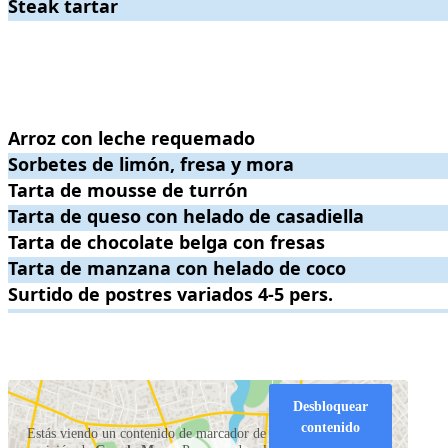
Steak tartar
Steak tartar
.
. Precio:
24€
.
.
.
Arroz con leche requemado
Arroz con leche requemado
.
. Precio:
5€
.
Sorbetes de limón, fresa y mora
Sorbetes de limón, fresa y mora
.
. Precio:
5€
.
Tarta de mousse de turrón
Tarta de mousse de turrón
.
. Precio:
6€
.
Tarta de queso con helado de casadiella
Tarta de queso con helado de casadiella
.
. Precio:
6€
.
Tarta de chocolate belga con fresas
Tarta de chocolate belga con fresas
.
. Precio:
6€
.
Tarta de manzana con helado de coco
Tarta de manzana con helado de coco
.
. Precio:
6€
.
Surtido de postres variados 4-5 pers.
Surtido de postres variados 4-5 pers.
.
. Precio:
20€
.
.
.
Desbloquear
contenido
Estás viendo un contenido de marcador de