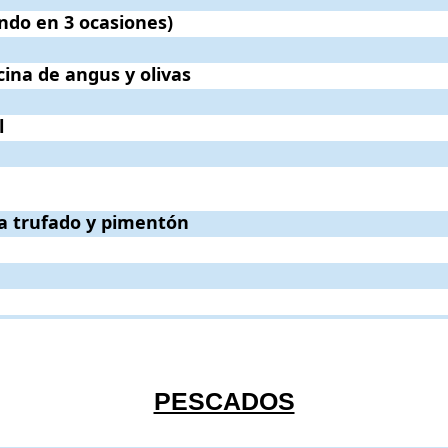
ones)
ndo en 3 ocasiones)
.
. Precio:
19€
.
livas
ina de angus y olivas
.
. Precio:
15€
.
l
.
mentón
ta trufado y pimentón
.
. Precio:
24€
.
PESCADOS