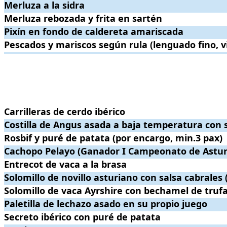
Merluza a la sidra
Merluza a la sidra
.
. Precio:
22€
.
Merluza rebozada y frita en sartén
Merluza rebozada y frita en sartén
.
. Precio:
22€
.
Pixín en fondo de caldereta amariscada
Pixín en fondo de caldereta amariscada
.
. Precio:
25€
.
Pescados y mariscos según rula (lenguado fino, virrey, mero, besugo, .
Pescados y mariscos según rula (lenguado fino, vi
.
.
Carrilleras de cerdo ibérico
Carrilleras de cerdo ibérico
.
. Precio:
19€
.
Costilla de Angus asada a baja temperatura con su demi glace (especia
Costilla de Angus asada a baja temperatura con s
Rosbif y puré de patata (por encargo, min.3 pax)
Rosbif y puré de patata (por encargo, min.3 pax)
.
. Precio:
22€
.
Cachopo Pelayo (Ganador I Campeonato de Asturias)
Cachopo Pelayo (Ganador I Campeonato de Astur
.
. Precio:
30€
.
Entrecot de vaca a la brasa
Entrecot de vaca a la brasa
.
. Precio:
28€
.
Solomillo de novillo asturiano con salsa cabrales (2 personas)
Solomillo de novillo asturiano con salsa cabrales 
.
. Prec
Solomillo de vaca Ayrshire con bechamel de trufa
Solomillo de vaca Ayrshire con bechamel de truf
.
. Precio:
26€
.
Paletilla de lechazo asado en su propio juego
Paletilla de lechazo asado en su propio juego
.
. Precio:
26€
.
Secreto ibérico con puré de patata
Secreto ibérico con puré de patata
.
. Precio:
19€
.