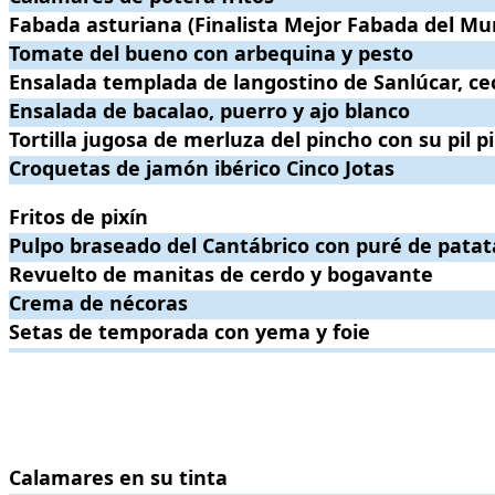
Fabada asturiana (Finalista Mejor Fabada del Mundo en 3 ocasi
Fabada asturiana (Finalista Mejor Fabada del Mu
Tomate del bueno con arbequina y pesto
Tomate del bueno con arbequina y pesto
.
. Precio:
11€
.
Ensalada templada de langostino de Sanlúcar, cecina de angus y o
Ensalada templada de langostino de Sanlúcar, cec
Ensalada de bacalao, puerro y ajo blanco
Ensalada de bacalao, puerro y ajo blanco
.
. Precio:
14€
.
Tortilla jugosa de merluza del pincho con su pil pil
Tortilla jugosa de merluza del pincho con su pil pi
.
. Precio:
12€
Croquetas de jamón ibérico Cinco Jotas
Croquetas de jamón ibérico Cinco Jotas
.
. Precio:
14€
.
Fritos de pixín
Fritos de pixín
.
. Precio:
22€
.
Pulpo braseado del Cantábrico con puré de patata trufado y pi
Pulpo braseado del Cantábrico con puré de pata
Revuelto de manitas de cerdo y bogavante
Revuelto de manitas de cerdo y bogavante
.
. Precio:
19€
.
Crema de nécoras
Crema de nécoras
.
. Precio:
15€
.
Setas de temporada con yema y foie
Setas de temporada con yema y foie
.
. Precio:
23€
.
.
.
Calamares en su tinta
Calamares en su tinta
.
. Precio:
21€
.