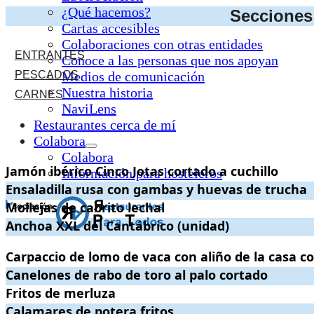
¿Qué hacemos?
Secciones 
Cartas accesibles
Colaboraciones con otras entidades
ENTRANTES
Conoce a las personas que nos apoyan
PESCADOS
Medios de comunicación
Nuestra historia
CARNES
NaviLens
Restaurantes cerca de mí
Colabora
Colabora
Jamón ibérico Cinco Jotas cortado a cuchillo
Jamón ibérico Cinco Jotas cortado a cuchillo
.
. Precio:
29€
.
Información para hosteleros
Ensaladilla rusa con gambas y huevas de trucha
Ensaladilla rusa con gambas y huevas de trucha
.
. Precio:
13€
.
Mollejas de cabrito lechal
Mollejas de cabrito lechal
.
. Precio:
18€
.
Anchoa XXL del Cantábrico (unidad)
Anchoa XXL del Cantábrico (unidad)
.
. Precio:
3€
.
Carpaccio de lomo de vaca con aliño de la casa cortado a cuchillo
Carpaccio de lomo de vaca con aliño de la casa co
Canelones de rabo de toro al palo cortado
Canelones de rabo de toro al palo cortado
.
. Precio:
17€
.
Fritos de merluza
Fritos de merluza
.
. Precio:
18€
.
Calamares de potera fritos
Calamares de potera fritos
.
. Precio:
18€
.