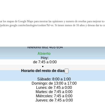
izar los mapas de Google Maps para mostrar las opiniones y numero de reseñas para mejorar tu 
La Corte De Pelayo
//policies.google.com/technologies/cookies?hl=es. Si tienes menos de 16 años y deseas dar tu c
Restaurante
Calle San Francisco 21, Oviedo
Teléfono 602 403 654
Abierto
Hoy:
de 7:45 a 0:00
Horario del resto de dias
Sábado: 8:00 a 1:00
Domingo: de 13:00 a 17:00
Lunes: de 7:45 a 0:00
Martes: de 7:45 a 0:00
Miércoles: 7:45 a 0:00
Jueves: de 7:45 a 0:00