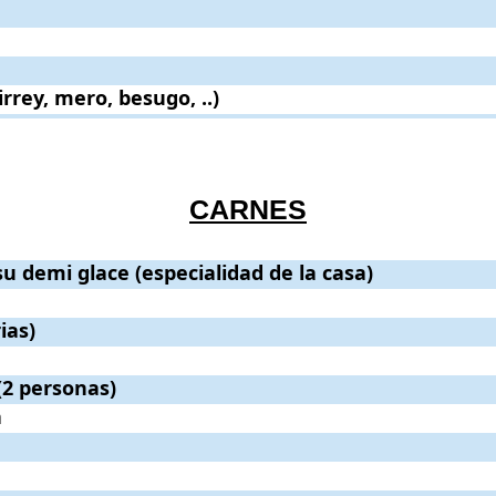
.)
rrey, mero, besugo, ..)
.
.
CARNES
lidad de la casa)
u demi glace (especialidad de la casa)
.
. Precio:
26€
.
ias)
(2 personas)
io:
32€
.
a