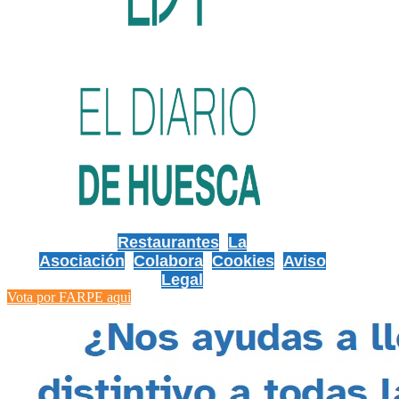
Restaurantes
La
Asociación
Colabora
Cookies
Aviso
Legal
Vota por FARPE aqui