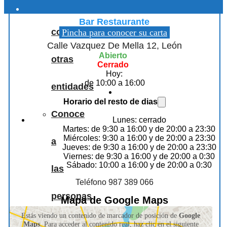
Duality Bar & Food
Colaboraciones
Bar Restaurante
con
Pincha para conocer su carta
Calle Vazquez De Mella 12, León
Abierto
otras
Cerrado
Hoy:
de 10:00 a 16:00
entidades
Horario del resto de dias
Conoce
Lunes: cerrado
Martes: de 9:30 a 16:00 y de 20:00 a 23:30
Miércoles: 9:30 a 16:00 y de 20:00 a 23:30
a
Jueves: de 9:30 a 16:00 y de 20:00 a 23:30
Viernes: de 9:30 a 16:00 y de 20:00 a 0:30
Sábado: 10:00 a 16:00 y de 20:00 a 0:30
las
Teléfono 987 389 066
personas
Mapa de Google Maps
Estás viendo un contenido de marcador de posición de
Google
que
Maps
. Para acceder al contenido real, haz clic en el siguiente