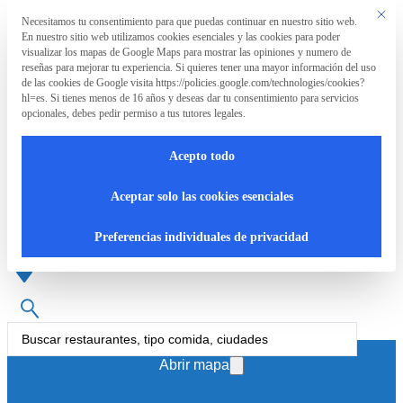
Saltar al contenido principal
Saltar al pie de página
Este bo
Necesitamos tu consentimiento para que puedas continuar en nuestro sitio web.
Preferencia de privacidad
En nuestro sitio web utilizamos cookies esenciales y las cookies para poder
La
visualizar los mapas de Google Maps para mostrar las opiniones y numero de
Asociación
reseñas para mejorar tu experiencia. Si quieres tener una mayor información del uso
de las cookies de Google visita https://policies.google.com/technologies/cookies?
hl=es. Si tienes menos de 16 años y deseas dar tu consentimiento para servicios
opcionales, debes pedir permiso a tus tutores legales.
La
RpT>
Acepto todo
Asociación
Bar Restaurante en León
Aceptar solo las cookies esenciales
¿Qué
Preferencias individuales de privacidad
hacemos?
Cartas
Search
...
accesibles
Abrir mapa