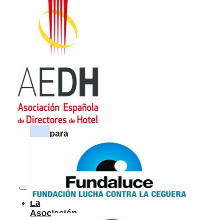
Restaurantes
cerca
de
mí
Colabora
Colabora
Información
para
hosteleros
La
Asociación