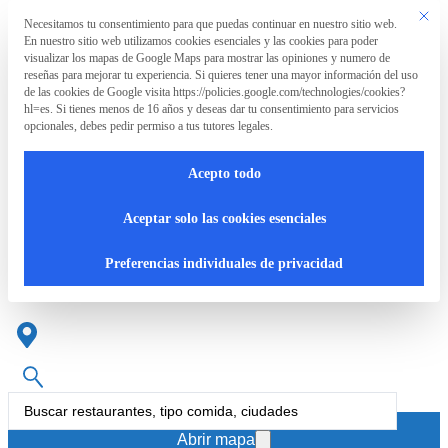
Saltar al contenido principal
Saltar al pie de página
Este bo
Necesitamos tu consentimiento para que puedas continuar en nuestro sitio web.
Preferencia de privacidad
En nuestro sitio web utilizamos cookies esenciales y las cookies para poder
La
visualizar los mapas de Google Maps para mostrar las opiniones y numero de
Asociación
reseñas para mejorar tu experiencia. Si quieres tener una mayor información del uso
de las cookies de Google visita https://policies.google.com/technologies/cookies?
hl=es. Si tienes menos de 16 años y deseas dar tu consentimiento para servicios
opcionales, debes pedir permiso a tus tutores legales.
La
RpT>
Acepto todo
Asociación
Cocina De Tapas Y Raciones
Aceptar solo las cookies esenciales
en Orihuela
¿Qué
Preferencias individuales de privacidad
hacemos?
Cartas
Search
accesibles
...
Abrir mapa