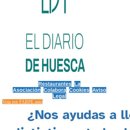
Restaurantes
La
Asociación
Colabora
Cookies
Aviso
Legal
Vota por FARPE aqui