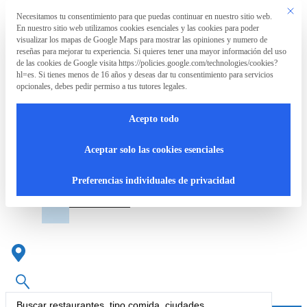
Saltar al contenido principal
Saltar al pie de página
Este bo
Necesitamos tu consentimiento para que puedas continuar en nuestro sitio web.
Preferencia de privacidad
En nuestro sitio web utilizamos cookies esenciales y las cookies para poder
La
visualizar los mapas de Google Maps para mostrar las opiniones y numero de
Asociación
reseñas para mejorar tu experiencia. Si quieres tener una mayor información del uso
de las cookies de Google visita https://policies.google.com/technologies/cookies?
hl=es. Si tienes menos de 16 años y deseas dar tu consentimiento para servicios
opcionales, debes pedir permiso a tus tutores legales.
La
RpT>
Acepto todo
Asociación
Dónde comer en Beas de
Aceptar solo las cookies esenciales
Granada y disfrutar de su
¿Qué
cocina y su entorno
Preferencias individuales de privacidad
hacemos?
Cartas
accesibles
Search