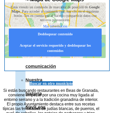
Estás viendo un contenido de marcador de posición de
Google
nos
Maps
. Para acceder al contenido real, haz clic en el siguiente
botón. Ten en cuenta que al hacerlo compartirás datos con
terceros proveedores.
apoyan
Más información
Desbloquear contenido
Medios
Aceptar el servicio requerido y desbloquear los
contenidos
de
comunicación
Nuestra
Buscar en otro municipio
Si estás buscando restaurantes en Beas de Granada,
historia
conviene empezar por una cocina muy ligada al
entorno serrano y a la tradición granadina de interior.
El propio Ayuntamiento destaca entre sus recetas
NaviLens
típicas las ensaladas de judías blancas, de puerros, el