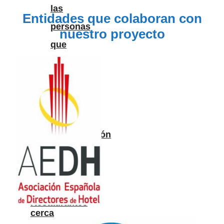
las
Entidades que colaboran con
personas
nuestro proyecto
que
nos
apoyan
Medios
de
comunicación
Nuestra
historia
NaviLens
Restaurantes
cerca
de