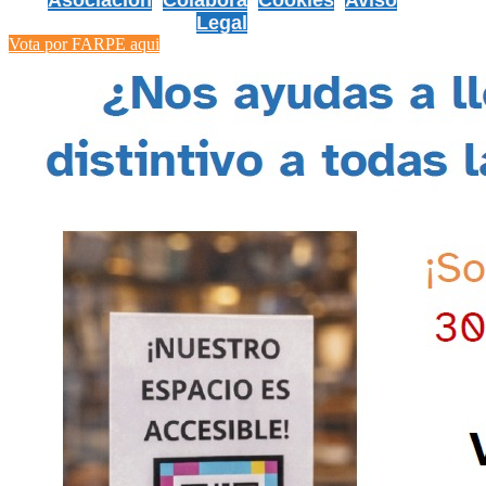
Asociación
Colabora
Cookies
Aviso
Legal
Vota por FARPE aqui