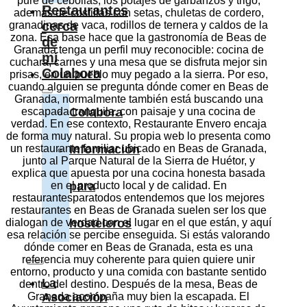
puré de cebollas, los potajes de garbanzos y trigo,
Restaurantes
además de costillas con setas, chuletas de cordero,
cerca
granadinas de vaca, rodillos de ternera y caldos de la
zona. Esa base hace que la gastronomía de Beas de
de
Granada tenga un perfil muy reconocible: cocina de
mí
cuchara, carnes y una mesa que se disfruta mejor sin
Colabora
prisas, en un pueblo muy pegado a la sierra. Por eso,
cuando alguien se pregunta dónde comer en Beas de
Granada, normalmente también está buscando una
Colabora
escapada tranquila, con paisaje y una cocina de
verdad. En ese contexto, Restaurante Envero encaja
de forma muy natural. Su propia web lo presenta como
Información
un restaurante familiar ubicado en Beas de Granada,
junto al Parque Natural de la Sierra de Huétor, y
explica que apuesta por una cocina honesta basada
para
en el producto local y de calidad. En
restaurantesparatodos entendemos que los mejores
restaurantes en Beas de Granada suelen ser los que
hosteleros
dialogan de verdad con el lugar en el que están, y aquí
esa relación se percibe enseguida. Si estás valorando
dónde comer en Beas de Granada, esta es una
referencia muy coherente para quien quiere unir
entorno, producto y una comida con bastante sentido
La
dentro del destino. Después de la mesa, Beas de
Asociación
Granada acompaña muy bien la escapada. El