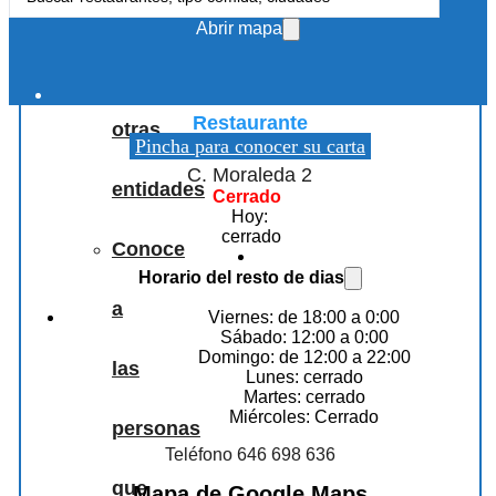
Colaboraciones
...
Abrir mapa
con
Restaurante Envero En Beas De Granada
Restaurante
otras
Pincha para conocer su carta
C. Moraleda 2
entidades
Cerrado
Hoy:
cerrado
Conoce
Horario del resto de dias
a
Viernes: de 18:00 a 0:00
Sábado: 12:00 a 0:00
Domingo: de 12:00 a 22:00
las
Lunes: cerrado
Martes: cerrado
Miércoles: Cerrado
personas
Teléfono 646 698 636
que
Mapa de Google Maps