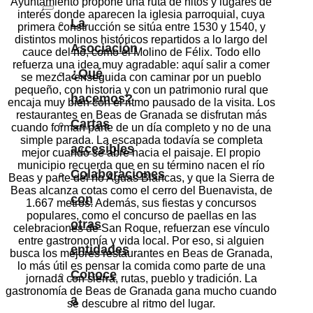
Ayuntamiento propone una ruta de hitos y lugares de
interés donde aparecen la iglesia parroquial, cuya
La
primera construcción se sitúa entre 1530 y 1540, y
distintos molinos históricos repartidos a lo largo del
Asociación
cauce del río, como el Molino de Félix. Todo ello
refuerza una idea muy agradable: aquí salir a comer
¿Qué
se mezcla enseguida con caminar por un pueblo
pequeño, con historia y con un patrimonio rural que
hacemos?
encaja muy bien con el ritmo pausado de la visita. Los
restaurantes en Beas de Granada se disfrutan más
Cartas
cuando forman parte de un día completo y no de una
simple parada. La escapada todavía se completa
accesibles
mejor cuando se abre hacia el paisaje. El propio
municipio recuerda que en su término nacen el río
Colaboraciones
Beas y parte del río Aguas Blancas, y que la Sierra de
Beas alcanza cotas como el cerro del Buenavista, de
con
1.667 metros. Además, sus fiestas y concursos
populares, como el concurso de paellas en las
otras
celebraciones de San Roque, refuerzan ese vínculo
entre gastronomía y vida local. Por eso, si alguien
entidades
busca los mejores restaurantes en Beas de Granada,
lo más útil es pensar la comida como parte de una
Conoce
jornada con sierra, rutas, pueblo y tradición. La
gastronomía de Beas de Granada gana mucho cuando
a
se descubre al ritmo del lugar.