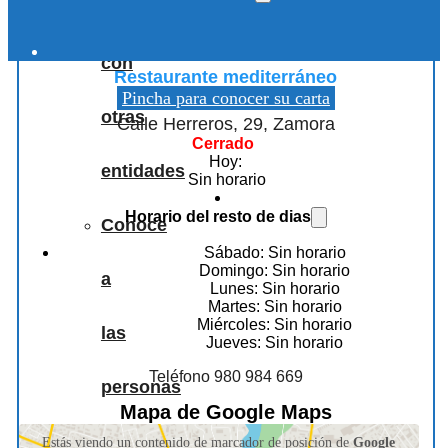
Colaboraciones
RESTAURANTE LASAL
con
Restaurante mediterráneo
Pincha para conocer su carta
otras
Calle Herreros, 29, Zamora
Cerrado
Hoy:
entidades
Sin horario
Horario del resto de dias
Conoce
Sábado: Sin horario
Domingo: Sin horario
a
Lunes: Sin horario
Martes: Sin horario
Miércoles: Sin horario
las
Jueves: Sin horario
Teléfono 980 984 669
personas
Mapa de Google Maps
que
Estás viendo un contenido de marcador de posición de
Google