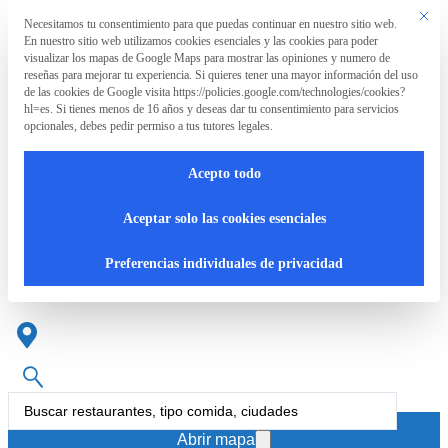
Saltar al contenido principal
Saltar al pie de página
Este bo
Necesitamos tu consentimiento para que puedas continuar en nuestro sitio web.
Preferencia de privacidad
En nuestro sitio web utilizamos cookies esenciales y las cookies para poder
La
visualizar los mapas de Google Maps para mostrar las opiniones y numero de
Asociación
reseñas para mejorar tu experiencia. Si quieres tener una mayor información del uso
de las cookies de Google visita https://policies.google.com/technologies/cookies?
hl=es. Si tienes menos de 16 años y deseas dar tu consentimiento para servicios
opcionales, debes pedir permiso a tus tutores legales.
La
RpT>
Acepto todo
Asociación
Restaurante mediterráneo en
Aceptar solo las cookies esenciales
Zamora
¿Qué
Preferencias individuales de privacidad
hacemos?
Cartas
Search
accesibles
...
Abrir mapa