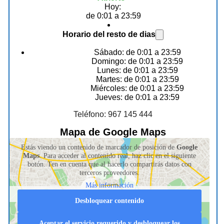
Hoy:
de 0:01 a 23:59
Horario del resto de dias
Sábado: de 0:01 a 23:59
Domingo: de 0:01 a 23:59
Lunes: de 0:01 a 23:59
Martes: de 0:01 a 23:59
Miércoles: de 0:01 a 23:59
Jueves: de 0:01 a 23:59
Teléfono: 967 145 444
Mapa de Google Maps
Estás viendo un contenido de marcador de posición de
Google
Maps
. Para acceder al contenido real, haz clic en el siguiente
botón. Ten en cuenta que al hacerlo compartirás datos con
terceros proveedores.
Más información
Desbloquear contenido
Aceptar el servicio requerido y desbloquear los