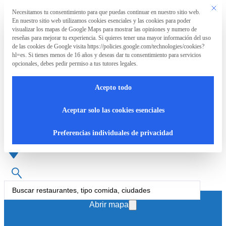
Saltar al contenido principal
Saltar al pie de página
Este bo
Necesitamos tu consentimiento para que puedas continuar en nuestro sitio web.
Preferencia de privacidad
En nuestro sitio web utilizamos cookies esenciales y las cookies para poder
La
visualizar los mapas de Google Maps para mostrar las opiniones y numero de
Asociación
reseñas para mejorar tu experiencia. Si quieres tener una mayor información del uso
de las cookies de Google visita https://policies.google.com/technologies/cookies?
hl=es. Si tienes menos de 16 años y deseas dar tu consentimiento para servicios
opcionales, debes pedir permiso a tus tutores legales.
La
RpT>
Acepto todo
Asociación
Restaurante
Aceptar solo las cookies esenciales
¿Qué
Preferencias individuales de privacidad
hacemos?
Cartas
Search
...
accesibles
Abrir mapa