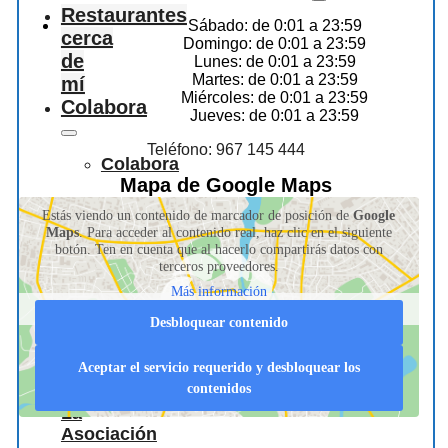
Restaurantes
Sábado: de 0:01 a 23:59
cerca
Domingo: de 0:01 a 23:59
de
Lunes: de 0:01 a 23:59
Martes: de 0:01 a 23:59
mí
Miércoles: de 0:01 a 23:59
Colabora
Jueves: de 0:01 a 23:59
Teléfono: 967 145 444
Colabora
Mapa de Google Maps
Estás viendo un contenido de marcador de posición de
Google
Información
Maps
. Para acceder al contenido real, haz clic en el siguiente
botón. Ten en cuenta que al hacerlo compartirás datos con
terceros proveedores.
para
Más información
Desbloquear contenido
hosteleros
Aceptar el servicio requerido y desbloquear los
contenidos
La
Asociación