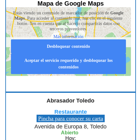
Mapa de Google Maps
Estás viendo un contenido de marcador de posición de
Google
Maps
. Para acceder al contenido real, haz clic en el siguiente
botón. Ten en cuenta que al hacerlo compartirás datos con
terceros proveedores.
Más información
Desbloquear contenido
Aceptar el servicio requerido y desbloquear los
contenidos
Abrasador Toledo
Restaurante
Pincha para conocer su carta
Avenida de Europa 8, Toledo
Abierto
Hoy: