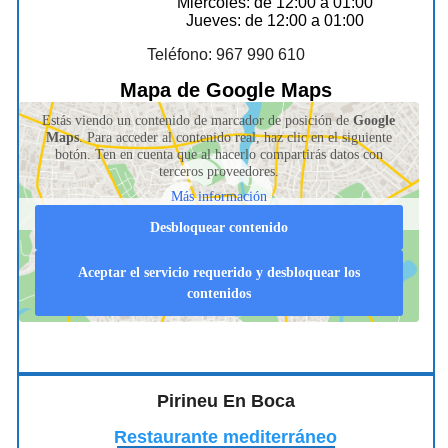
Miércoles: de 12:00 a 01:00
Jueves: de 12:00 a 01:00
Teléfono: 967 990 610
Mapa de Google Maps
Estás viendo un contenido de marcador de posición de
Google
Maps
. Para acceder al contenido real, haz clic en el siguiente
botón. Ten en cuenta que al hacerlo compartirás datos con
terceros proveedores.
Más información
Desbloquear contenido
Aceptar el servicio requerido y desbloquear los
contenidos
Pirineu En Boca
Restaurante mediterráneo