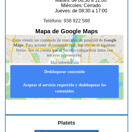
Martes: de 08:30 a 12:00
Miércoles: Cerrado
Jueves: de 08:30 a 17:00
Teléfono: 938 922 588
Mapa de Google Maps
Estás viendo un contenido de marcador de posición de
Google
Maps
. Para acceder al contenido real, haz clic en el siguiente
botón. Ten en cuenta que al hacerlo compartirás datos con
terceros proveedores.
Más información
Desbloquear contenido
Aceptar el servicio requerido y desbloquear los
contenidos
Platets