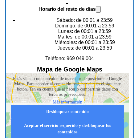
Horario del resto de dias
Sábado: de 00:01 a 23:59
Domingo: de 00:01 a 23:59
Lunes: de 00:01 a 23:59
Martes: de 00:01 a 23:59
Miércoles: de 00:01 a 23:59
Jueves: de 00:01 a 23:59
Teléfono: 969 049 004
Mapa de Google Maps
Estás viendo un contenido de marcador de posición de
Google
Maps
. Para acceder al contenido real, haz clic en el siguiente
botón. Ten en cuenta que al hacerlo compartirás datos con
terceros proveedores.
Más información
Desbloquear contenido
Aceptar el servicio requerido y desbloquear los
contenidos