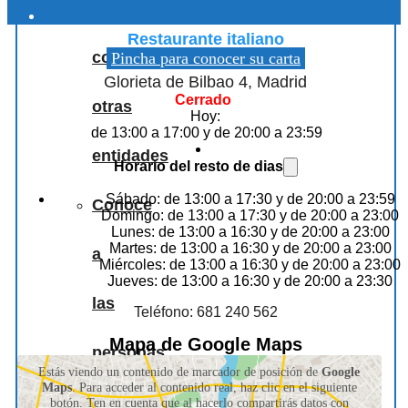
Beata Pasta, Glorieta Bilbao
Colaboraciones
Restaurante italiano
con
Pincha para conocer su carta
Glorieta de Bilbao 4, Madrid
Cerrado
otras
Hoy:
de 13:00 a 17:00 y de 20:00 a 23:59
entidades
Horario del resto de dias
Sábado: de 13:00 a 17:30 y de 20:00 a 23:59
Conoce
Domingo: de 13:00 a 17:30 y de 20:00 a 23:00
Lunes: de 13:00 a 16:30 y de 20:00 a 23:00
Martes: de 13:00 a 16:30 y de 20:00 a 23:00
a
Miércoles: de 13:00 a 16:30 y de 20:00 a 23:00
Jueves: de 13:00 a 16:30 y de 20:00 a 23:30
las
Teléfono: 681 240 562
Mapa de Google Maps
personas
Estás viendo un contenido de marcador de posición de
Google
Maps
. Para acceder al contenido real, haz clic en el siguiente
que
botón. Ten en cuenta que al hacerlo compartirás datos con