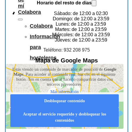
Horario del resto de dias
mí
Colabora
Sábado: de 12:00 a 02:30
Domingo: de 12:00 a 23:59
Lunes: de 12:00 a 23:59
Colabora
Martes: de 12:00 a 23:59
Miércoles: de 12:00 a 23:59
Información
Jueves: de 12:00 a 23:59
para
Teléfono: 932 208 975
hosteleros
Mapa de Google Maps
Estás viendo un contenido de marcador de posición de
Google
Maps
. Para acceder al contenido real, haz clic en el siguiente
botón. Ten en cuenta que al hacerlo compartirás datos con
terceros proveedores.
Más información
Desbloquear contenido
Aceptar el servicio requerido y desbloquear los
contenidos