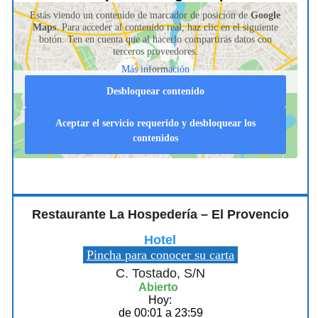
Estás viendo un contenido de marcador de posición de
Google
Maps
. Para acceder al contenido real, haz clic en el siguiente
botón. Ten en cuenta que al hacerlo compartirás datos con
terceros proveedores.
Más información
Desbloquear contenido
Aceptar el servicio requerido y desbloquear los
contenidos
Restaurante La Hospedería – El Provencio
Hotel
Pincha para conocer su carta
C. Tostado, S/N
Abierto
Hoy:
de 00:01 a 23:59