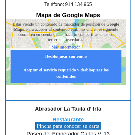
Teléfono: 914 134 965
Mapa de Google Maps
Estás viendo un contenido de marcador de posición de
Google
Maps
. Para acceder al contenido real, haz clic en el siguiente
botón. Ten en cuenta que al hacerlo compartirás datos con
terceros proveedores.
Más información
Desbloquear contenido
Aceptar el servicio requerido y desbloquear los
contenidos
Abrasador La Taula d’ Irta
Restaurante
Pincha para conocer su carta
Paseo del Emperador Carlos V, 13