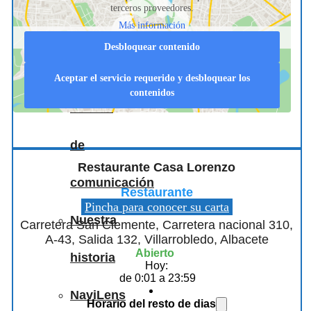
terceros proveedores.
Más información
nos
Desbloquear contenido
apoyan
Aceptar el servicio requerido y desbloquear los
contenidos
Medios
de
Restaurante Casa Lorenzo
comunicación
Restaurante
Pincha para conocer su carta
Nuestra
Carretera San Clemente, Carretera nacional 310,
A-43, Salida 132, Villarrobledo, Albacete
Abierto
historia
Hoy:
de 0:01 a 23:59
NaviLens
Horario del resto de dias