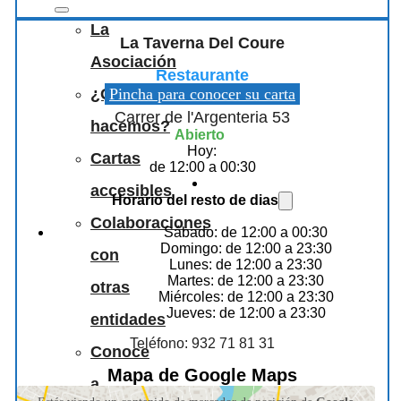
La
La Taverna Del Coure
Asociación
Restaurante
Pincha para conocer su carta
¿Qué
Carrer de l'Argenteria 53
hacemos?
Abierto
Hoy:
Cartas
de 12:00 a 00:30
accesibles
Horario del resto de dias
Colaboraciones
Sábado: de 12:00 a 00:30
Domingo: de 12:00 a 23:30
con
Lunes: de 12:00 a 23:30
Martes: de 12:00 a 23:30
otras
Miércoles: de 12:00 a 23:30
Jueves: de 12:00 a 23:30
entidades
Teléfono: 932 71 81 31
Conoce
Mapa de Google Maps
a