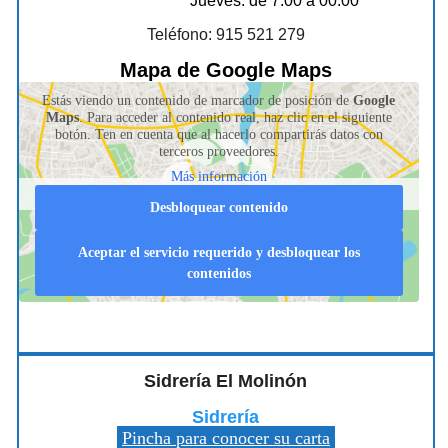
Jueves: de 7:00 a 00:00
Teléfono: 915 521 279
Mapa de Google Maps
Estás viendo un contenido de marcador de posición de
Google
Maps
. Para acceder al contenido real, haz clic en el siguiente
botón. Ten en cuenta que al hacerlo compartirás datos con
terceros proveedores.
Más información
Desbloquear contenido
Aceptar el servicio requerido y desbloquear los
contenidos
Sidrería El Molinón
Sidrería
Pincha para conocer su carta