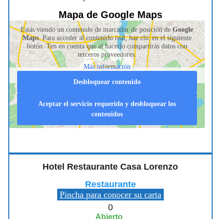
Mapa de Google Maps
Estás viendo un contenido de marcador de posición de
Google
Maps
. Para acceder al contenido real, haz clic en el siguiente
botón. Ten en cuenta que al hacerlo compartirás datos con
terceros proveedores.
Más información
Desbloquear contenido
Aceptar el servicio requerido y desbloquear los
contenidos
Hotel Restaurante Casa Lorenzo
Restaurante
Pincha para conocer su carta
0
Abierto