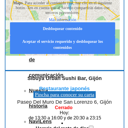
Maps
. Para acceder al contenido real, haz clic en el siguiente
botón. Ten en cuenta que al hacerlo compartirás datos con
terceros proveedores.
nos
Más información
apoyan
Desbloquear contenido
Aceptar el servicio requerido y desbloquear los
Medios
contenidos
de
comunicación
Sibuya Urban Sushi Bar, Gijón
Restaurante japonés
Nuestra
Pincha para conocer su carta
Paseo Del Muro De San Lorenzo 6, Gijón
historia
Cerrado
Hoy:
de 13:30 a 16:00 y de 20:30 a 23:15
NaviLens