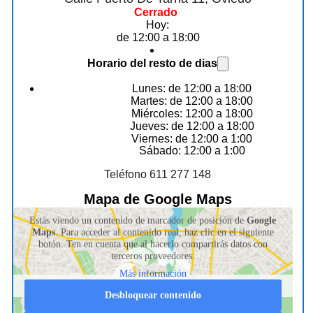
Cerrado
Hoy:
de 12:00 a 18:00
Horario del resto de dias
Lunes: de 12:00 a 18:00
Martes: de 12:00 a 18:00
Miércoles: 12:00 a 18:00
Jueves: de 12:00 a 18:00
Viernes: de 12:00 a 1:00
Sábado: 12:00 a 1:00
Teléfono 611 277 148
Mapa de Google Maps
Estás viendo un contenido de marcador de posición de
Google
Maps
. Para acceder al contenido real, haz clic en el siguiente
botón. Ten en cuenta que al hacerlo compartirás datos con
terceros proveedores.
Más información
Desbloquear contenido