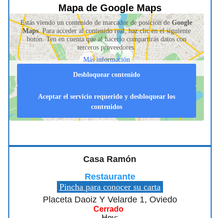
Mapa de Google Maps
Estás viendo un contenido de marcador de posición de
Google
Maps
. Para acceder al contenido real, haz clic en el siguiente
botón. Ten en cuenta que al hacerlo compartirás datos con
terceros proveedores.
Más información
Desbloquear contenido
Aceptar el servicio requerido y desbloquear los
contenidos
Casa Ramón
Restaurante
Pincha para conocer su carta
Placeta Daoiz Y Velarde 1, Oviedo
Cerrado
Hoy: