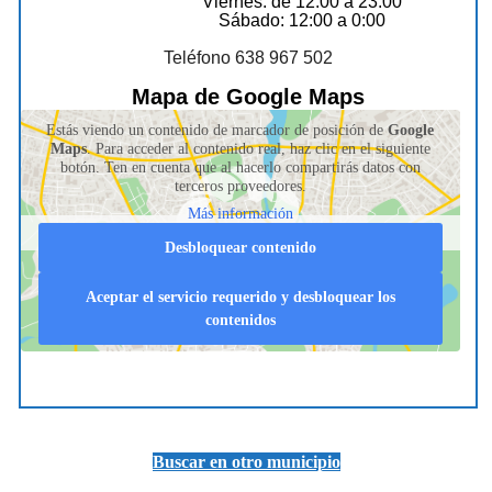
Viernes: de 12:00 a 23:00
Sábado: 12:00 a 0:00
Teléfono 638 967 502
Mapa de Google Maps
Estás viendo un contenido de marcador de posición de
Google
Maps
. Para acceder al contenido real, haz clic en el siguiente
botón. Ten en cuenta que al hacerlo compartirás datos con
terceros proveedores.
Más información
Desbloquear contenido
Aceptar el servicio requerido y desbloquear los
contenidos
Buscar en otro municipio