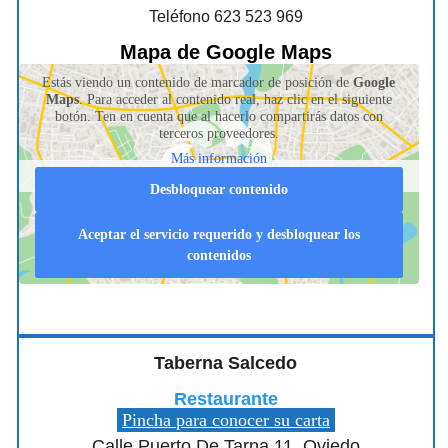
Teléfono 623 523 969
Mapa de Google Maps
Estás viendo un contenido de marcador de posición de
Google
Maps
. Para acceder al contenido real, haz clic en el siguiente
botón. Ten en cuenta que al hacerlo compartirás datos con
terceros proveedores.
Más información
Desbloquear contenido
Aceptar el servicio requerido y desbloquear los
contenidos
Taberna Salcedo
Restaurante
Pincha para conocer su carta
Calle Puerto De Tarna 11, Oviedo