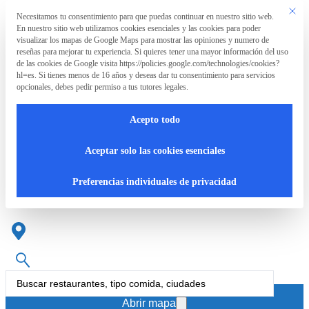
Saltar al contenido principal
Saltar al pie de página
Este bo
Necesitamos tu consentimiento para que puedas continuar en nuestro sitio web.
Preferencia de privacidad
En nuestro sitio web utilizamos cookies esenciales y las cookies para poder
La
visualizar los mapas de Google Maps para mostrar las opiniones y numero de
Asociación
reseñas para mejorar tu experiencia. Si quieres tener una mayor información del uso
de las cookies de Google visita https://policies.google.com/technologies/cookies?
hl=es. Si tienes menos de 16 años y deseas dar tu consentimiento para servicios
opcionales, debes pedir permiso a tus tutores legales.
La
RpT>
Acepto todo
Asociación
Restaurantes en la provincia
Aceptar solo las cookies esenciales
de Asturias
¿Qué
Preferencias individuales de privacidad
hacemos?
Cartas
Search
accesibles
...
Abrir mapa