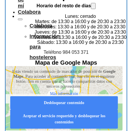
mí
Horario del resto de dias
Colabora
Lunes: cerrado
Martes: de 13:30 a 16:00 y de 20:30 a 23:30
Colabora
Miércoles: 13:30 a 16:00 y de 20:30 a 23:30
Jueves: de 13:30 a 16:00 y de 20:30 a 23:30
Información
Viernes: de 13:30 a 16:00 y de 20:30 a 23:30
Sábado: 13:30 a 16:00 y de 20:30 a 23:30
para
Teléfono 984 053 371
hosteleros
Mapa de Google Maps
Estás viendo un contenido de marcador de posición de
Google
Maps
. Para acceder al contenido real, haz clic en el siguiente
botón. Ten en cuenta que al hacerlo compartirás datos con
terceros proveedores.
Más información
Desbloquear contenido
Aceptar el servicio requerido y desbloquear los
contenidos