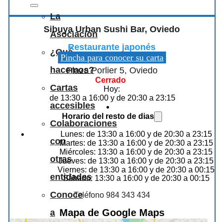
La
Sibuya Urban Sushi Bar, Oviedo
Asociación
Restaurante japonés
¿Qué
Pincha para conocer su carta
hacemos?
Plaza Porlier 5, Oviedo
Cerrado
Cartas
Hoy:
de 13:30 a 16:00 y de 20:30 a 23:15
accesibles
Horario del resto de dias
Colaboraciones
Lunes: de 13:30 a 16:00 y de 20:30 a 23:15
con
Martes: de 13:30 a 16:00 y de 20:30 a 23:15
Miércoles: 13:30 a 16:00 y de 20:30 a 23:15
otras
Jueves: de 13:30 a 16:00 y de 20:30 a 23:15
Viernes: de 13:30 a 16:00 y de 20:30 a 00:15
entidades
Sábado: 13:30 a 16:00 y de 20:30 a 00:15
Conoce
Teléfono 984 343 434
Mapa de Google Maps
a