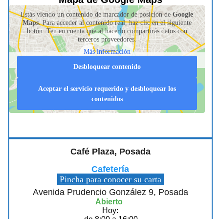
Estás viendo un contenido de marcador de posición de
Google
Maps
. Para acceder al contenido real, haz clic en el siguiente
botón. Ten en cuenta que al hacerlo compartirás datos con
terceros proveedores.
Más información
Desbloquear contenido
Aceptar el servicio requerido y desbloquear los
contenidos
Café Plaza, Posada
Cafetería
Pincha para conocer su carta
Avenida Prudencio González 9, Posada
Abierto
Hoy: