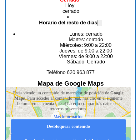
Hoy:
cerrado
Horario del resto de dias
Lunes: cerrado
Martes: cerrado
Miércoles: 9:00 a 22:00
Jueves: de 9:00 a 22:00
Viernes: de 9:00 a 22:00
Sábado: Cerrado
Teléfono 620 963 877
Mapa de Google Maps
Estás viendo un contenido de marcador de posición de
Google
Maps
. Para acceder al contenido real, haz clic en el siguiente
botón. Ten en cuenta que al hacerlo compartirás datos con
terceros proveedores.
Más información
Desbloquear contenido