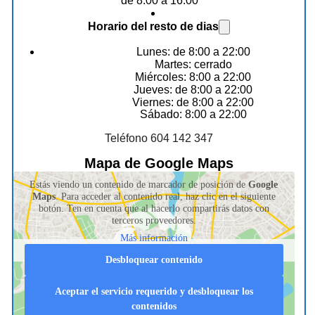
de 8:00 a 16:00
Horario del resto de dias
Lunes: de 8:00 a 22:00
Martes: cerrado
Miércoles: 8:00 a 22:00
Jueves: de 8:00 a 22:00
Viernes: de 8:00 a 22:00
Sábado: 8:00 a 22:00
Teléfono 604 142 347
Mapa de Google Maps
Estás viendo un contenido de marcador de posición de
Google
Maps
. Para acceder al contenido real, haz clic en el siguiente
botón. Ten en cuenta que al hacerlo compartirás datos con
terceros proveedores.
Más información
Desbloquear contenido
Aceptar el servicio requerido y desbloquear los
contenidos