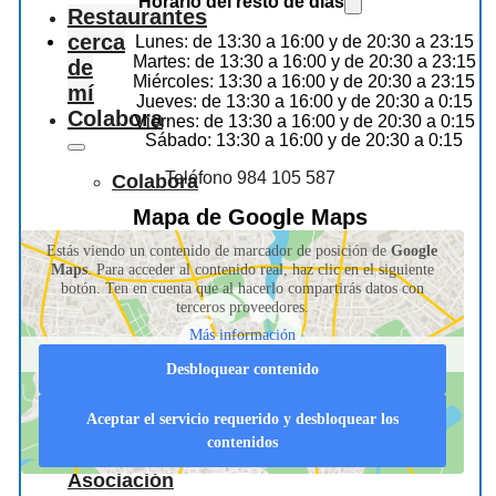
Horario del resto de dias
Restaurantes
cerca
Lunes: de 13:30 a 16:00 y de 20:30 a 23:15
Martes: de 13:30 a 16:00 y de 20:30 a 23:15
de
Miércoles: 13:30 a 16:00 y de 20:30 a 23:15
mí
Jueves: de 13:30 a 16:00 y de 20:30 a 0:15
Colabora
Viernes: de 13:30 a 16:00 y de 20:30 a 0:15
Sábado: 13:30 a 16:00 y de 20:30 a 0:15
Teléfono 984 105 587
Colabora
Mapa de Google Maps
Información
Estás viendo un contenido de marcador de posición de
Google
Maps
. Para acceder al contenido real, haz clic en el siguiente
botón. Ten en cuenta que al hacerlo compartirás datos con
para
terceros proveedores.
Más información
hosteleros
Desbloquear contenido
Aceptar el servicio requerido y desbloquear los
contenidos
La
Asociación