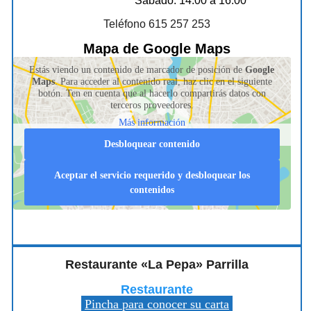
Sábado: 14:00 a 16:00
Teléfono 615 257 253
Mapa de Google Maps
Estás viendo un contenido de marcador de posición de
Google
Maps
. Para acceder al contenido real, haz clic en el siguiente
botón. Ten en cuenta que al hacerlo compartirás datos con
terceros proveedores.
Más información
Desbloquear contenido
Aceptar el servicio requerido y desbloquear los
contenidos
Restaurante «La Pepa» Parrilla
Restaurante
Pincha para conocer su carta