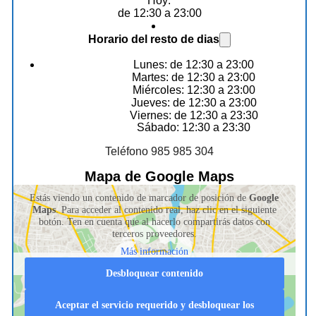
Hoy:
de 12:30 a 23:00
Horario del resto de dias
Lunes: de 12:30 a 23:00
Martes: de 12:30 a 23:00
Miércoles: 12:30 a 23:00
Jueves: de 12:30 a 23:00
Viernes: de 12:30 a 23:30
Sábado: 12:30 a 23:30
Teléfono 985 985 304
Mapa de Google Maps
Estás viendo un contenido de marcador de posición de
Google
Maps
. Para acceder al contenido real, haz clic en el siguiente
botón. Ten en cuenta que al hacerlo compartirás datos con
terceros proveedores.
Más información
Desbloquear contenido
Aceptar el servicio requerido y desbloquear los