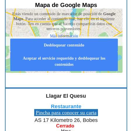
Mapa de Google Maps
Estás viendo un contenido de marcador de posición de
Google
Maps
. Para acceder al contenido real, haz clic en el siguiente
botón. Ten en cuenta que al hacerlo compartirás datos con
terceros proveedores.
Más información
Desbloquear contenido
Aceptar el servicio requerido y desbloquear los
contenidos
Llagar El Quesu
Restaurante
Pincha para conocer su carta
AS 17 Kilometro 26, Bobes
Cerrado