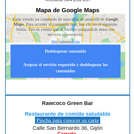
Mapa de Google Maps
Estás viendo un contenido de marcador de posición de
Google
Maps
. Para acceder al contenido real, haz clic en el siguiente
botón. Ten en cuenta que al hacerlo compartirás datos con
terceros proveedores.
Más información
Desbloquear contenido
Aceptar el servicio requerido y desbloquear los
contenidos
Rawcoco Green Bar
Restaurante de comida saludable
Pincha para conocer su carta
Calle San Bernardo 36, Gijón
Cerrado