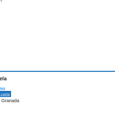
07
ela
ano
 carta
, Granada