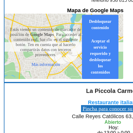
Teléfono 958 815 0
Mapa de Google Maps
Desbloquear
contenido
Estás viendo un contenido de marcador de
posición de
Google Maps
. Para acceder al
contenido real, haz clic en el siguiente
Aceptar el
botón. Ten en cuenta que al hacerlo
servicio
compartirás datos con terceros
requerido y
proveedores.
desbloquear
Más información
los
contenidos
La Piccola Carm
Restaurante itali
Pincha para conocer su
Calle Reyes Católicos 63
Abierto
Hoy:
de 13:00 a 0:00