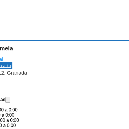
rmela
al
 carta
12, Granada
ias
00 a 0:00
 a 0:00
00 a 0:00
0 a 0:00