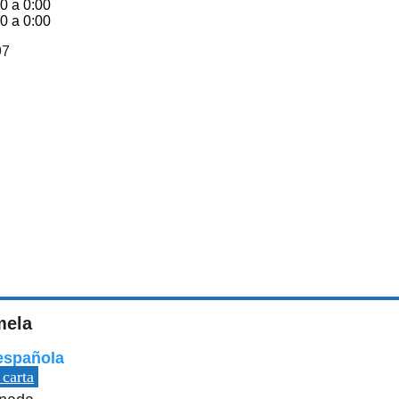
0 a 0:00
0 a 0:00
97
mela
española
 carta