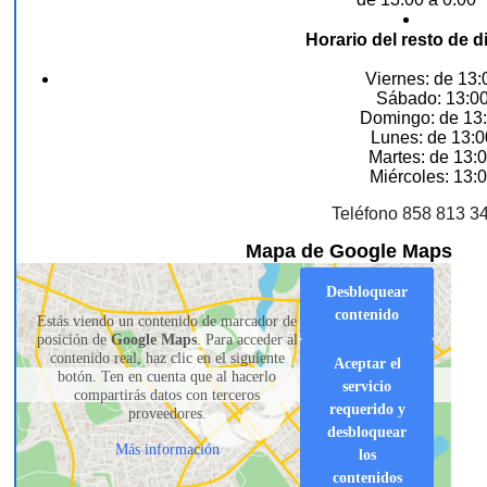
Horario del resto de d
Viernes: de 13:
Sábado: 13:00
Domingo: de 13:
Lunes: de 13:0
Martes: de 13:0
Miércoles: 13:0
Teléfono 858 813 3
Mapa de Google Maps
Desbloquear
contenido
Estás viendo un contenido de marcador de
posición de
Google Maps
. Para acceder al
contenido real, haz clic en el siguiente
Aceptar el
botón. Ten en cuenta que al hacerlo
servicio
compartirás datos con terceros
requerido y
proveedores.
desbloquear
Más información
los
contenidos