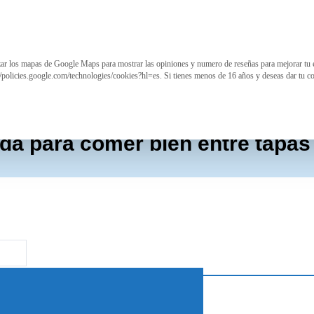
izar los mapas de Google Maps para mostrar las opiniones y numero de reseñas para mejorar tu 
//policies.google.com/technologies/cookies?hl=es. Si tienes menos de 16 años y deseas dar tu c
a para comer bien entre tapas