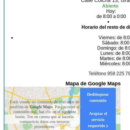
Calle Colcha 13, Gr
Abierto
Hoy:
de 8:00 a 0:00
Horario del resto de d
Viernes: de 8:0
Sábado: 8:00
Domingo: de 8:
Lunes: de 8:00
Martes: de 8:0
Miércoles: 8:0
Teléfono 958 225 7
Mapa de Google Maps
Desbloquear
contenido
Estás viendo un contenido de marcador de
posición de
Google Maps
. Para acceder al
contenido real, haz clic en el siguiente
Aceptar el
botón. Ten en cuenta que al hacerlo
servicio
compartirás datos con terceros
requerido y
proveedores.