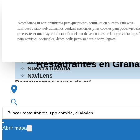
Saltar al contenido principal
Saltar al pie de página
La Asociación
Necesitamos tu consentimiento para que puedas continuar en nuestro sitio web.
Preferencia de privacidad
La Asociación
En nuestro sitio web utilizamos cookies esenciales y las cookies para poder visual
¿Qué hacemos?
quieres tener una mayor información del uso de las cookies de Google visita https:
Cartas accesibles
para servicios opcionales, debes pedir permiso a tus tutores legales.
Colaboraciones con otras entidades
RpT>
Conoce a las personas que nos apoyan
Medios de comunicación
Restaurantes en Granad
Nuestra historia
NaviLens
Restaurantes cerca de mí
Colabora
Colabora
Información para hosteleros
Search
...
Abrir mapa
La Asociación
La Telefónica
La Asociación