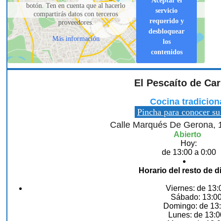
Aceptar el
botón. Ten en cuenta que al hacerlo
servicio
compartirás datos con terceros
requerido y
proveedores.
desbloquear
Más información
los
contenidos
El Pescaíto de Ca
Cocina tradicion
Pincha para conocer su
Calle Marqués De Gerona, 
Abierto
Hoy:
de 13:00 a 0:00
Horario del resto de d
Viernes: de 13:
Sábado: 13:00
Domingo: de 13:
Lunes: de 13:0