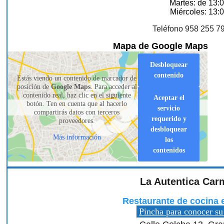
Martes: de 13:0
Miércoles: 13:0
Teléfono 958 255 7
Mapa de Google Maps
Desbloquear
contenido
Estás viendo un contenido de marcador de
posición de
Google Maps
. Para acceder al
contenido real, haz clic en el siguiente
Aceptar el
botón. Ten en cuenta que al hacerlo
servicio
compartirás datos con terceros
requerido y
proveedores.
desbloquear
Más información
los
contenidos
La Autentica Car
Restaurante de cocina 
Pincha para conocer su