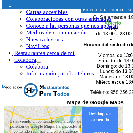
Restaurante
¿Qué hacemos?
Pincha para conocer su
Cartas accesibles
C. Salamanca 1
Colaboraciones con otras entidades
Abierto
Conoce a las personas que nos apoyan
Hoy:
Medios de comunicación
de 13:00 a 23:00
Nuestra historia
Horario del resto de d
NaviLens
Restaurantes cerca de mí
Viernes: de 13:0
Colabora
Sábado: de 13:0
Colabora
Domingo: de 13:
Lunes: de 13:0
Información para hosteleros
Martes: de 13:0
Miércoles: de 13:
Teléfono: 958 256 2
Mapa de Google Maps
Desbloquear
contenido
Estás viendo un contenido de marcador de
posición de
Google Maps
. Para acceder al
contenido real, haz clic en el siguiente