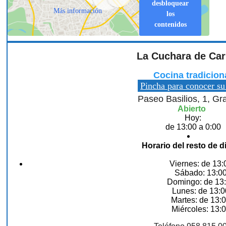
desbloquear
Más información
los
contenidos
La Cuchara de Ca
Cocina tradicion
Pincha para conocer su
Paseo Basilios, 1, G
Abierto
Hoy:
de 13:00 a 0:00
Horario del resto de d
Viernes: de 13:
Sábado: 13:00
Domingo: de 13:
Lunes: de 13:0
Martes: de 13:0
Miércoles: 13:0