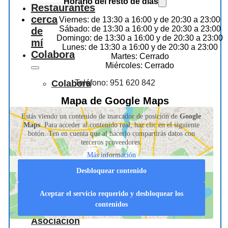
Horario del resto de dias
Restaurantes
cerca
Viernes: de 13:30 a 16:00 y de 20:30 a 23:00
Sábado: de 13:30 a 16:00 y de 20:30 a 23:00
de
Domingo: de 13:30 a 16:00 y de 20:30 a 23:00
mí
Lunes: de 13:30 a 16:00 y de 20:30 a 23:00
Colabora
Martes: Cerrado
Miércoles: Cerrado
Teléfono: 951 620 842
Colabora
Mapa de Google Maps
Información
Estás viendo un contenido de marcador de posición de
Google
Maps
. Para acceder al contenido real, haz clic en el siguiente
botón. Ten en cuenta que al hacerlo compartirás datos con
para
terceros proveedores.
Más información
hosteleros
Desbloquear contenido
Aceptar el servicio requerido y desbloquear los
contenidos
La
Asociación