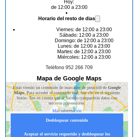
Hoy:
de 12:00 a 23:00
Horario del resto de dias
Viernes: de 12:00 a 23:00
Sábado: 12:00 a 23:00
Domingo: de 12:00 a 23:00
Lunes: de 12:00 a 23:00
Martes: de 12:00 a 23:00
Miércoles: 12:00 a 23:00
Teléfono 952 266 709
Mapa de Google Maps
Estás viendo un contenido de marcador de posición de
Google
Maps
. Para acceder al contenido real, haz clic en el siguiente
botón. Ten en cuenta que al hacerlo compartirás datos con
terceros proveedores.
Más información
Desbloquear contenido
Aceptar el servicio requerido y desbloquear los