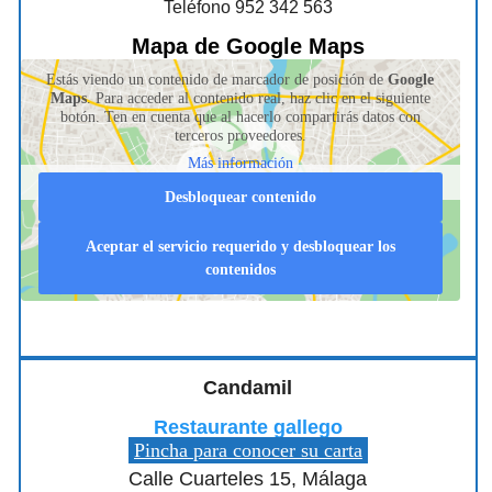
Teléfono 952 342 563
Mapa de Google Maps
Estás viendo un contenido de marcador de posición de
Google
Maps
. Para acceder al contenido real, haz clic en el siguiente
botón. Ten en cuenta que al hacerlo compartirás datos con
terceros proveedores.
Más información
Desbloquear contenido
Aceptar el servicio requerido y desbloquear los
contenidos
Candamil
Restaurante gallego
Pincha para conocer su carta
Calle Cuarteles 15, Málaga