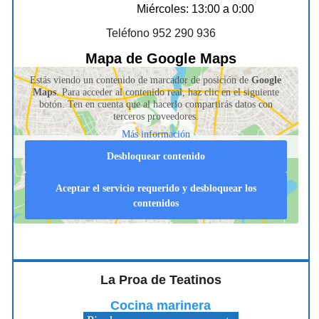
Miércoles: 13:00 a 0:00
Teléfono 952 290 936
Mapa de Google Maps
Estás viendo un contenido de marcador de posición de
Google
Maps
. Para acceder al contenido real, haz clic en el siguiente
botón. Ten en cuenta que al hacerlo compartirás datos con
terceros proveedores.
Más información
Desbloquear contenido
Aceptar el servicio requerido y desbloquear los
contenidos
La Proa de Teatinos
Cocina marinera