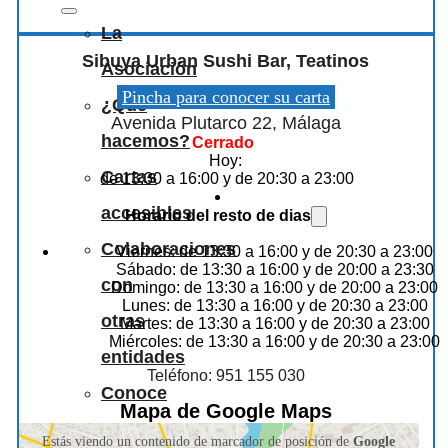
La
Sibuya Urban Sushi Bar, Teatinos
Asociación
Pincha para conocer su carta
¿Qué
Avenida Plutarco 22, Málaga
hacemos?
Cerrado
Hoy:
Cartas
de 13:30 a 16:00 y de 20:30 a 23:00
accesibles
Horario del resto de dias
Colaboraciones
Viernes: de 13:30 a 16:00 y de 20:30 a 23:00
Sábado: de 13:30 a 16:00 y de 20:00 a 23:30
con
Domingo: de 13:30 a 16:00 y de 20:00 a 23:00
Lunes: de 13:30 a 16:00 y de 20:30 a 23:00
otras
Martes: de 13:30 a 16:00 y de 20:30 a 23:00
Miércoles: de 13:30 a 16:00 y de 20:30 a 23:00
entidades
Teléfono: 951 155 030
Conoce
Mapa de Google Maps
a
Estás viendo un contenido de marcador de posición de
Google