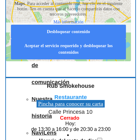
Maps
. Para acceder al contenido real, haz clic en el siguiente
botón. Ten en cuenta que al hacerlo compartirás datos con
nos
terceros proveedores.
Más información
apoyan
Desbloquear contenido
Aceptar el servicio requerido y desbloquear los
Medios
contenidos
de
comunicación
Rub Smokehouse
Restaurante
Nuestra
Pincha para conocer su carta
Calle Princesa 10
historia
Cerrado
Hoy:
de 13:30 a 16:00 y de 20:30 a 23:00
NaviLens