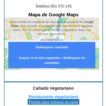
Teléfono 951 570 145
Mapa de Google Maps
Estás viendo un contenido de marcador de posición de
Google
Maps
. Para acceder al contenido real, haz clic en el siguiente
botón. Ten en cuenta que al hacerlo compartirás datos con
terceros proveedores.
Más información
Desbloquear contenido
Aceptar el servicio requerido y desbloquear los
contenidos
Cañadú Vegetariano
Restaurante vegetariano
Pincha para conocer su carta