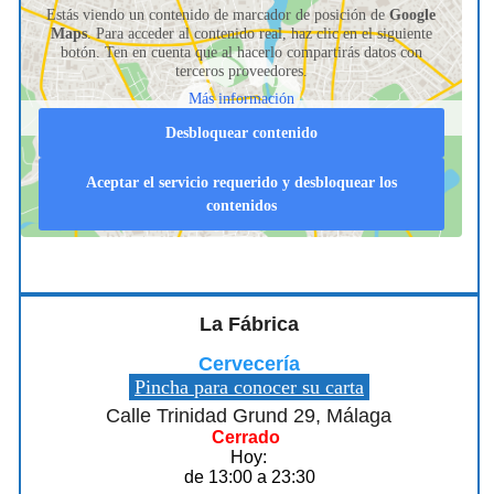
Estás viendo un contenido de marcador de posición de
Google
Maps
. Para acceder al contenido real, haz clic en el siguiente
botón. Ten en cuenta que al hacerlo compartirás datos con
terceros proveedores.
Más información
Desbloquear contenido
Aceptar el servicio requerido y desbloquear los
contenidos
La Fábrica
Cervecería
Pincha para conocer su carta
Calle Trinidad Grund 29, Málaga
Cerrado
Hoy:
de 13:00 a 23:30