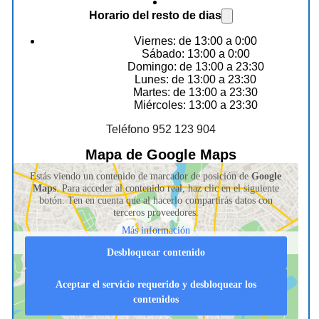
Horario del resto de dias
Viernes: de 13:00 a 0:00
Sábado: 13:00 a 0:00
Domingo: de 13:00 a 23:30
Lunes: de 13:00 a 23:30
Martes: de 13:00 a 23:30
Miércoles: 13:00 a 23:30
Teléfono 952 123 904
Mapa de Google Maps
Estás viendo un contenido de marcador de posición de
Google
Maps
. Para acceder al contenido real, haz clic en el siguiente
botón. Ten en cuenta que al hacerlo compartirás datos con
terceros proveedores.
Más información
Desbloquear contenido
Aceptar el servicio requerido y desbloquear los
contenidos