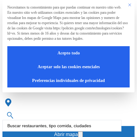
Saltar al contenido principal
Saltar al pie de página
Este bo
Necesitamos tu consentimiento para que puedas continuar en nuestro sitio web.
Preferencia de privacidad
En nuestro sitio web utilizamos cookies esenciales y las cookies para poder
La
visualizar los mapas de Google Maps para mostrar las opiniones y numero de
Asociación
reseñas para mejorar tu experiencia. Si quieres tener una mayor información del uso
de las cookies de Google visita https://policies.google.com/technologies/cookies?
hl=es. Si tienes menos de 16 años y deseas dar tu consentimiento para servicios
opcionales, debes pedir permiso a tus tutores legales.
La
RpT>
Acepto todo
Asociación
Restaurantes en la provincia
Aceptar solo las cookies esenciales
de Málaga
¿Qué
Preferencias individuales de privacidad
hacemos?
Cartas
Search
accesibles
...
Abrir mapa