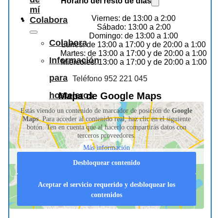
Horario del resto de dias
mí
Viernes: de 13:00 a 2:00
Colabora
Sábado: 13:00 a 2:00
Domingo: de 13:00 a 1:00
Colabora
Lunes: de 13:00 a 17:00 y de 20:00 a 1:00
Martes: de 13:00 a 17:00 y de 20:00 a 1:00
Información
Miércoles: 13:00 a 17:00 y de 20:00 a 1:00
para
Teléfono 952 221 045
Mapa de Google Maps
hosteleros
Estás viendo un contenido de marcador de posición de
Google
Maps
. Para acceder al contenido real, haz clic en el siguiente
botón. Ten en cuenta que al hacerlo compartirás datos con
terceros proveedores.
Más información
Desbloquear contenido
Aceptar el servicio requerido y desbloquear los
contenidos