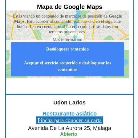
Mapa de Google Maps
Estás viendo un contenido de marcador de posición de
Google
Maps
. Para acceder al contenido real, haz clic en el siguiente
botón. Ten en cuenta que al hacerlo compartirás datos con
terceros proveedores.
Más información
Desbloquear contenido
Aceptar el servicio requerido y desbloquear los
contenidos
Udon Larios
Restaurante asiático
Pincha para conocer su carta
Avenida De La Aurora 25, Málaga
Abierto