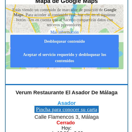
Mapa de Google Maps
Estás viendo un contenido de marcador de posición de
Google
Maps
. Para acceder al contenido real, haz clic en el siguiente
botón. Ten en cuenta que al hacerlo compartirás datos con
terceros proveedores.
Más información
Desbloquear contenido
Aceptar el servicio requerido y desbloquear los
contenidos
Verum Restaurante El Asador De Málaga
Asador
Pincha para conocer su carta
Calle Flamencos 3, Málaga
Cerrado
Hoy: